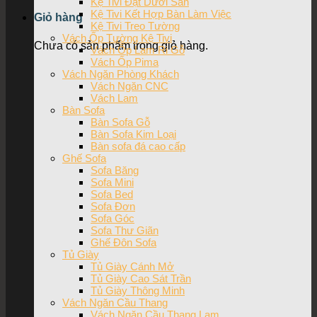
Kệ Tivi Đặt Dưới Sàn
Kệ Tivi Kết Hợp Bàn Làm Việc
Giỏ hàng
Kệ Tivi Treo Tường
Vách Ốp Tường Kệ Tivi
Chưa có sản phẩm trong giỏ hàng.
Vách Ốp Lam Ri Gỗ
Vách Ốp Pima
Vách Ngăn Phòng Khách
Vách Ngăn CNC
Vách Lam
Bàn Sofa
Bàn Sofa Gỗ
Bàn Sofa Kim Loại
Bàn sofa đá cao cấp
Ghế Sofa
Sofa Băng
Sofa Mini
Sofa Bed
Sofa Đơn
Sofa Góc
Sofa Thư Giãn
Ghế Đôn Sofa
Tủ Giày
Tủ Giày Cánh Mở
Tủ Giày Cao Sát Trần
Tủ Giày Thông Minh
Vách Ngăn Cầu Thang
Vách Ngăn Cầu Thang Lam