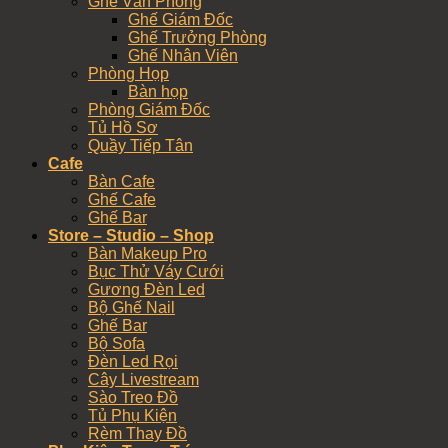
Ghế Văn Phòng
Ghế Giám Đốc
Ghế Trưởng Phòng
Ghế Nhân Viên
Phòng Họp
Bàn họp
Phòng Giám Đốc
Tủ Hồ Sơ
Quầy Tiếp Tân
Cafe
Bàn Cafe
Ghế Cafe
Ghế Bar
Store – Studio – Shop
Bàn Makeup Pro
Bục Thử Váy Cưới
Gương Đèn Led
Bộ Ghế Nail
Ghế Bar
Bộ Sofa
Đèn Led Rọi
Cây Livestream
Sào Treo Đồ
Tủ Phụ Kiện
Rèm Thay Đồ