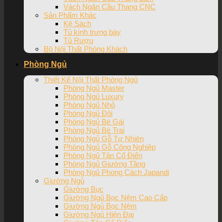
Vách Ngăn Cầu Thang CNC
Sản Phẩm Khác
Kệ Sách
Tủ kính trưng bày
Tủ Rượu
Bộ Nội Thất Phòng Khách
Phòng Ngủ
Thiết Kế Nội Thất Phòng Ngủ
Phòng Ngủ Master
Phòng Ngủ Luxury
Phòng Ngủ Nhỏ
Phòng Ngủ Đôi
Phòng Ngủ Bé Gái
Phòng Ngủ Bé Trai
Phòng Ngủ Gỗ Tự Nhiên
Phòng Ngủ Gỗ Công Nghiệp
Phòng Ngủ Tân Cổ Điển
Phòng Ngủ Giường Tầng
Phòng Ngủ Phong Cách Japandi
Giường Ngủ
Giường Bục
Giường Ngủ Bọc Nệm Cao Cấp
Giường Ngủ Bọc Nệm
Giường Ngủ Hiện Đại