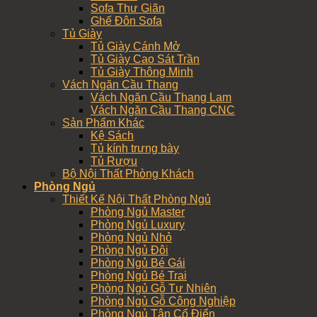
Sofa Thư Giãn
Ghế Đôn Sofa
Tủ Giày
Tủ Giày Cánh Mở
Tủ Giày Cao Sát Trần
Tủ Giày Thông Minh
Vách Ngăn Cầu Thang
Vách Ngăn Cầu Thang Lam
Vách Ngăn Cầu Thang CNC
Sản Phẩm Khác
Kệ Sách
Tủ kính trưng bày
Tủ Rượu
Bộ Nội Thất Phòng Khách
Phòng Ngủ
Thiết Kế Nội Thất Phòng Ngủ
Phòng Ngủ Master
Phòng Ngủ Luxury
Phòng Ngủ Nhỏ
Phòng Ngủ Đôi
Phòng Ngủ Bé Gái
Phòng Ngủ Bé Trai
Phòng Ngủ Gỗ Tự Nhiên
Phòng Ngủ Gỗ Công Nghiệp
Phòng Ngủ Tân Cổ Điển