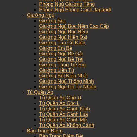
Phòng Ngủ Giường Tầng
Phòng Ngủ Phong Cách Japandi
Giường Ngủ
Giường Bục
Giường Ngủ Bọc Nệm Cao Cấp
Giường Ngủ Bọc Nệm
Giường Ngủ Hiện Đại
Giường Tân Cổ Điển
Giường Em Bé
Giường Ngủ Bé Gái
Giường Ngủ Bé Trai
Giường Tầng Trẻ Em
Giường Liền Tủ
Giường Bệt Kiểu Nhật
Giường Ngủ Thông Minh
Giường Ngủ Gỗ Tự Nhiên
Tủ Quần Áo
Tủ Quần Áo Chữ U
Tủ Quần Áo Góc L
Tủ Quần Áo Cánh Kính
Tủ Quần Áo Cánh Lùa
Tủ Quần Áo Cánh Mở
Tủ Quần Áo Không Cánh
Bàn Trang Điểm
Bàn Trang Điểm Bệt