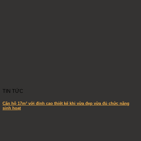
TIN TỨC
Căn hộ 17m² với đỉnh cao thiết kế khi vừa đẹp vừa đủ chức năng
sinh hoạt