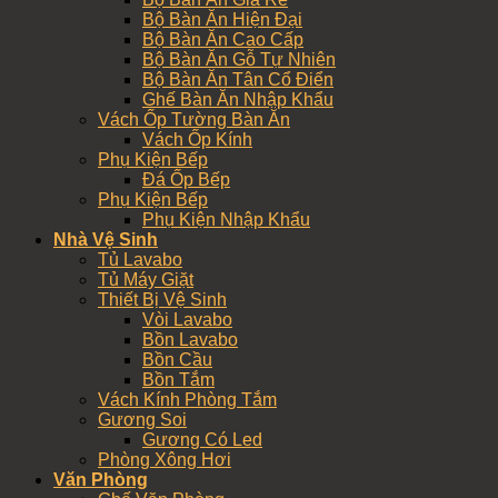
Bộ Bàn Ăn Hiện Đại
Bộ Bàn Ăn Cao Cấp
Bộ Bàn Ăn Gỗ Tự Nhiên
Bộ Bàn Ăn Tân Cổ Điển
Ghế Bàn Ăn Nhập Khẩu
Vách Ốp Tường Bàn Ăn
Vách Ốp Kính
Phụ Kiện Bếp
Đá Ốp Bếp
Phụ Kiện Bếp
Phụ Kiện Nhập Khẩu
Nhà Vệ Sinh
Tủ Lavabo
Tủ Máy Giặt
Thiết Bị Vệ Sinh
Vòi Lavabo
Bồn Lavabo
Bồn Cầu
Bồn Tắm
Vách Kính Phòng Tắm
Gương Soi
Gương Có Led
Phòng Xông Hơi
Văn Phòng