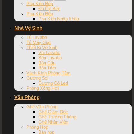
Phụ Kiện Bếp
Đá Ốp Bếp
Phụ Kiện Bếp
Phụ Kiện Nhập Khẩu
Nhà Vệ Sinh
Tủ Lavabo
Tủ Máy Giặt
Thiết Bị Vệ Sinh
Vòi Lavabo
Bồn Lavabo
Bồn Cầu
Bồn Tắm
Vách Kính Phòng Tắm
Gương Soi
Gương Có Led
Phòng Xông Hơi
Văn Phòng
Ghế Văn Phòng
Ghế Giám Đốc
Ghế Trưởng Phòng
Ghế Nhân Viên
Phòng Họp
Bàn họp