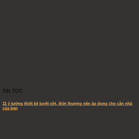
TIN TỨC
11 ý tưởng thiết kế tuyệt vời, thời thượng nên áp dụng cho căn nhà
của bạn