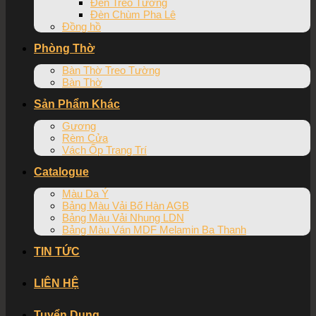
Đèn Treo Tường
Đèn Chùm Pha Lê
Đồng hồ
Phòng Thờ
Bàn Thờ Treo Tường
Bàn Thờ
Sản Phẩm Khác
Gương
Rèm Cửa
Vách Ốp Trang Trí
Catalogue
Màu Da Ý
Bảng Màu Vải Bố Hàn AGB
Bảng Màu Vải Nhung LDN
Bảng Màu Ván MDF Melamin Ba Thanh
TIN TỨC
LIÊN HỆ
Tuyển Dụng