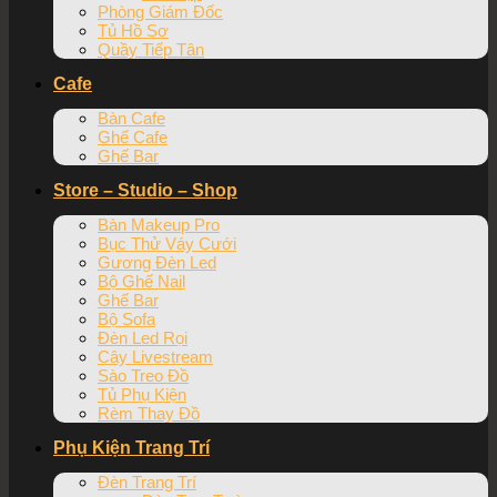
Phòng Giám Đốc
Tủ Hồ Sơ
Quầy Tiếp Tân
Cafe
Bàn Cafe
Ghế Cafe
Ghế Bar
Store – Studio – Shop
Bàn Makeup Pro
Bục Thử Váy Cưới
Gương Đèn Led
Bộ Ghế Nail
Ghế Bar
Bộ Sofa
Đèn Led Rọi
Cây Livestream
Sào Treo Đồ
Tủ Phụ Kiện
Rèm Thay Đồ
Phụ Kiện Trang Trí
Đèn Trang Trí