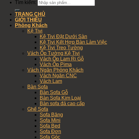
Tìm kiếm:
TRANG CHỦ
GIỚI THIỆU
Phòng Khách
Kệ Tivi
Kệ Tivi Đặt Dưới Sàn
Kệ Tivi Kết Hợp Bàn Làm Việc
Kệ Tivi Treo Tường
Vách Ốp Tường Kệ Tivi
Vách Ốp Lam Ri Gỗ
Vách Ốp Pima
Vách Ngăn Phòng Khách
Vách Ngăn CNC
Vách Lam
Bàn Sofa
Bàn Sofa Gỗ
Bàn Sofa Kim Loại
Bàn sofa đá cao cấp
Ghế Sofa
Sofa Băng
Sofa Mini
Sofa Bed
Sofa Đơn
Sofa Góc