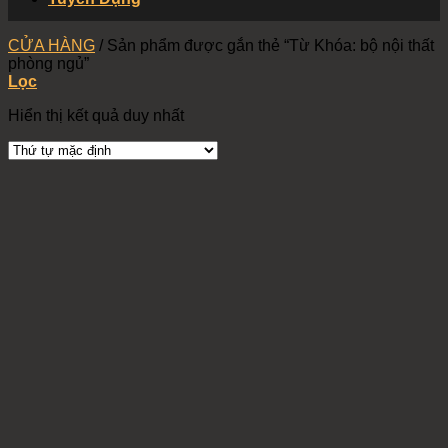
CỬA HÀNG
/
Sản phẩm được gắn thẻ “Từ Khóa: bộ nội thất
phòng ngủ”
Lọc
Hiển thị kết quả duy nhất