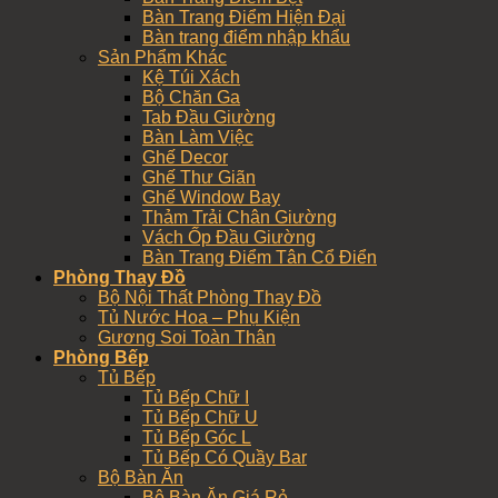
Bàn Trang Điểm Hiện Đại
Bàn trang điểm nhập khẩu
Sản Phẩm Khác
Kệ Túi Xách
Bộ Chăn Ga
Tab Đầu Giường
Bàn Làm Việc
Ghế Decor
Ghế Thư Giãn
Ghế Window Bay
Thảm Trải Chân Giường
Vách Ốp Đầu Giường
Bàn Trang Điểm Tân Cổ Điển
Phòng Thay Đồ
Bộ Nội Thất Phòng Thay Đồ
Tủ Nước Hoa – Phụ Kiện
Gương Soi Toàn Thân
Phòng Bếp
Tủ Bếp
Tủ Bếp Chữ I
Tủ Bếp Chữ U
Tủ Bếp Góc L
Tủ Bếp Có Quầy Bar
Bộ Bàn Ăn
Bộ Bàn Ăn Giá Rẻ