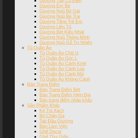
Giường Tân Cổ Điển
Giường Em Bé
Giường Ngủ Bé Gái
Giường Ngủ Bé Trai
Giường Tầng Trẻ Em
Giường Liền Tủ
Giường Bệt Kiểu Nhật
Giường Ngủ Thông Minh
Giường Ngủ Gỗ Tự Nhiên
Tủ Quần Áo
Tủ Quần Áo Chữ U
Tủ Quần Áo Góc L
Tủ Quần Áo Cánh Kính
Tủ Quần Áo Cánh Lùa
Tủ Quần Áo Cánh Mở
Tủ Quần Áo Không Cánh
Bàn Trang Điểm
Bàn Trang Điểm Bệt
Bàn Trang Điểm Hiện Đại
Bàn trang điểm nhập khẩu
Sản Phẩm Khác
Kệ Túi Xách
Bộ Chăn Ga
Tab Đầu Giường
Bàn Làm Việc
Ghế Decor
Ghế Thư Giãn