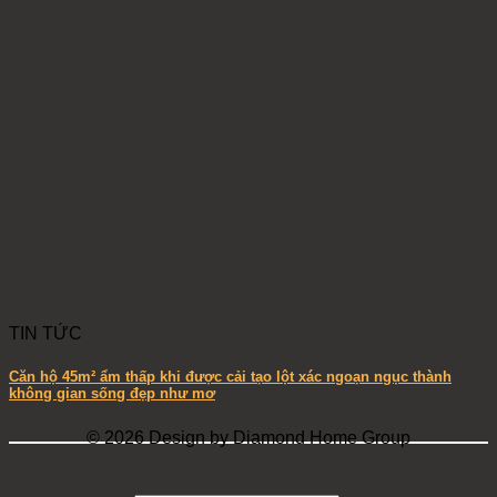
TIN TỨC
Căn hộ 45m² ẩm thấp khi được cải tạo lột xác ngoạn ngục thành
không gian sống đẹp như mơ
© 2026 Design by Diamond Home Group