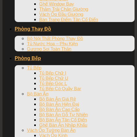
Ghế Window Bay
Thảm Trải Chân Giường
Vách Ốp Đầu Giường
Bàn Trang Điểm Tân Cổ Điển
Phòng Thay Đồ
Bộ Nội Thất Phòng Thay Đồ
Tủ Nước Hoa – Phụ Kiện
Gương Soi Toàn Thân
Phòng Bếp
Tủ Bếp
Tủ Bếp Chữ I
Tủ Bếp Chữ U
Tủ Bếp Góc L
Tủ Bếp Có Quầy Bar
Bộ Bàn Ăn
Bộ Bàn Ăn Giá Rẻ
Bộ Bàn Ăn Hiện Đại
Bộ Bàn Ăn Cao Cấp
Bộ Bàn Ăn Gỗ Tự Nhiên
Bộ Bàn Ăn Tân Cổ Điển
Ghế Bàn Ăn Nhập Khẩu
Vách Ốp Tường Bàn Ăn
Vách Ốp Kính