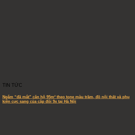
TIN TỨC
Ngắm “đã mắt” căn hộ 95m² theo tone màu trầm, đồ nội thất và phụ
kiện cực sang của cặp đôi 9x tại Hà Nội