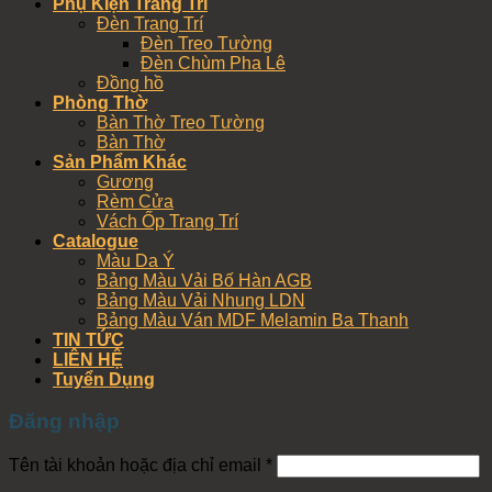
Phụ Kiện Trang Trí
Đèn Trang Trí
Đèn Treo Tường
Đèn Chùm Pha Lê
Đồng hồ
Phòng Thờ
Bàn Thờ Treo Tường
Bàn Thờ
Sản Phẩm Khác
Gương
Rèm Cửa
Vách Ốp Trang Trí
Catalogue
Màu Da Ý
Bảng Màu Vải Bố Hàn AGB
Bảng Màu Vải Nhung LDN
Bảng Màu Ván MDF Melamin Ba Thanh
TIN TỨC
LIÊN HỆ
Tuyển Dụng
Đăng nhập
Tên tài khoản hoặc địa chỉ email
*