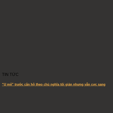
TIN TỨC
“U mê” trước căn hộ theo chủ nghĩa tối giản nhưng vẫn cực sang