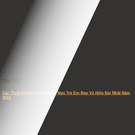
TIN TỨC
Các Thiết Kế Nội Thất Phòng Ngủ Trẻ Em Đẹp Và Hiện Đại Nhất Năm
2023