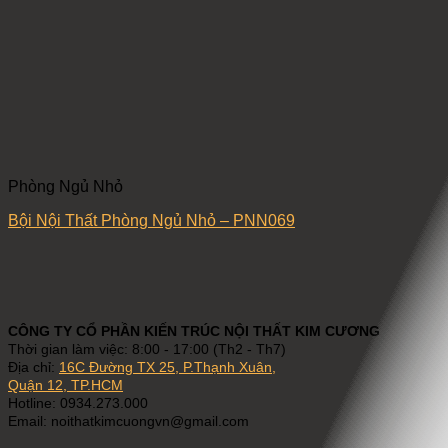
Phòng Ngủ Nhỏ
Bội Nội Thất Phòng Ngủ Nhỏ – PNN069
CÔNG TY CỔ PHẦN KIẾN TRÚC NỘI THẤT KIM CƯƠNG
Thời gian làm việc: 8:00 - 17:00 (Th2 - Th7)
Địa chỉ:
16C Đường TX 25, P.Thạnh Xuân,
Quận 12, TP.HCM
Hotline: 0934.273.000
Email: noithatkimcuongvn@gmail.com