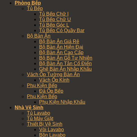
Phòng Bếp
Tủ Bếp
Tủ Bếp Chữ I
Tủ Bếp Chữ U
Tủ Bếp Góc L
Tủ Bếp Có Quầy Bar
Bộ Bàn Ăn
Bộ Bàn Ăn Giá Rẻ
Bộ Bàn Ăn Hiện Đại
Bộ Bàn Ăn Cao Cấp
Bộ Bàn Ăn Gỗ Tự Nhiên
Bộ Bàn Ăn Tân Cổ Điển
Ghế Bàn Ăn Nhập Khẩu
Vách Ốp Tường Bàn Ăn
Vách Ốp Kính
Phụ Kiện Bếp
Đá Ốp Bếp
Phụ Kiện Bếp
Phụ Kiện Nhập Khẩu
Nhà Vệ Sinh
Tủ Lavabo
Tủ Máy Giặt
Thiết Bị Vệ Sinh
Vòi Lavabo
Bồn Lavabo