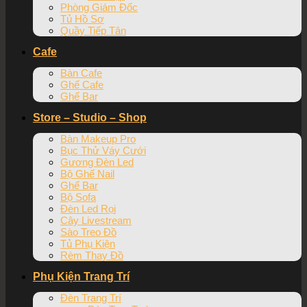
Phòng Giám Đốc
Tủ Hồ Sơ
Quầy Tiếp Tân
Cafe
Bàn Cafe
Ghế Cafe
Ghế Bar
Store – Studio – Shop
Bàn Makeup Pro
Bục Thử Váy Cưới
Gương Đèn Led
Bộ Ghế Nail
Ghế Bar
Bộ Sofa
Đèn Led Rọi
Cây Livestream
Sào Treo Đồ
Tủ Phụ Kiện
Rèm Thay Đồ
Phụ Kiện Trang Trí
Đèn Trang Trí