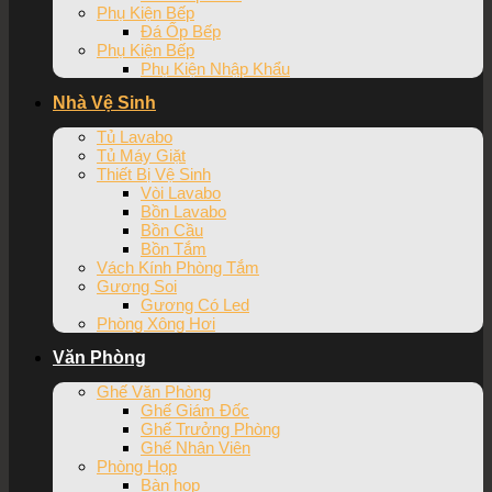
Phụ Kiện Bếp
Đá Ốp Bếp
Phụ Kiện Bếp
Phụ Kiện Nhập Khẩu
Nhà Vệ Sinh
Tủ Lavabo
Tủ Máy Giặt
Thiết Bị Vệ Sinh
Vòi Lavabo
Bồn Lavabo
Bồn Cầu
Bồn Tắm
Vách Kính Phòng Tắm
Gương Soi
Gương Có Led
Phòng Xông Hơi
Văn Phòng
Ghế Văn Phòng
Ghế Giám Đốc
Ghế Trưởng Phòng
Ghế Nhân Viên
Phòng Họp
Bàn họp