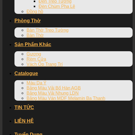
Đèn Treo Tường
Đèn Chùm Pha Lê
Đồng hồ
Phòng Thờ
Bàn Thờ Treo Tường
Bàn Thờ
Sản Phẩm Khác
Gương
Rèm Cửa
Vách Ốp Trang Trí
Catalogue
Màu Da Ý
Bảng Màu Vải Bố Hàn AGB
Bảng Màu Vải Nhung LDN
Bảng Màu Ván MDF Melamin Ba Thanh
TIN TỨC
LIÊN HỆ
Tuyển Dụng