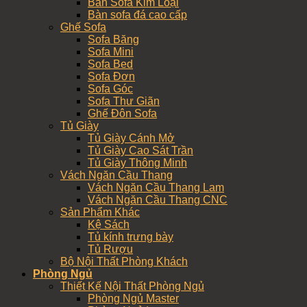
Bàn Sofa Kim Loại
Bàn sofa đá cao cấp
Ghế Sofa
Sofa Băng
Sofa Mini
Sofa Bed
Sofa Đơn
Sofa Góc
Sofa Thư Giãn
Ghế Đôn Sofa
Tủ Giày
Tủ Giày Cánh Mở
Tủ Giày Cao Sát Trần
Tủ Giày Thông Minh
Vách Ngăn Cầu Thang
Vách Ngăn Cầu Thang Lam
Vách Ngăn Cầu Thang CNC
Sản Phẩm Khác
Kệ Sách
Tủ kính trưng bày
Tủ Rượu
Bộ Nội Thất Phòng Khách
Phòng Ngủ
Thiết Kế Nội Thất Phòng Ngủ
Phòng Ngủ Master