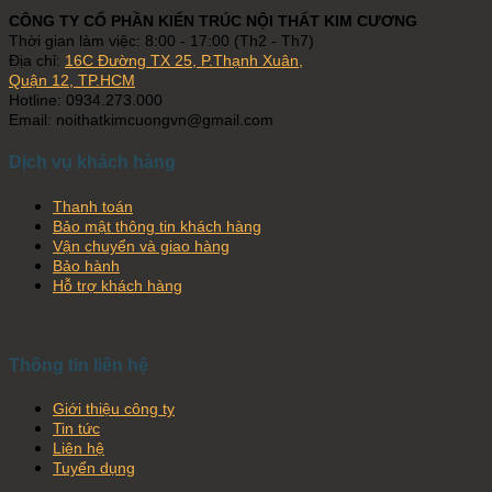
CÔNG TY CỔ PHẦN KIẾN TRÚC NỘI THẤT KIM CƯƠNG
Thời gian làm việc: 8:00 - 17:00 (Th2 - Th7)
Địa chỉ:
16C Đường TX 25, P.Thạnh Xuân,
Quận 12, TP.HCM
Hotline: 0934.273.000
Email: noithatkimcuongvn@gmail.com
Dịch vụ khách hàng
Thanh toán
Bảo mật thông tin khách hàng
Vận chuyển và giao hàng
Bảo hành
Hỗ trợ khách hàng
Thông tin liên hệ
Giới thiệu công ty
Tin tức
Liên hệ
Tuyển dụng