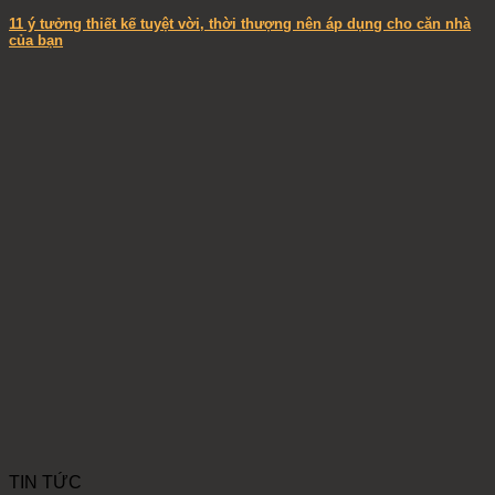
11 ý tưởng thiết kế tuyệt vời, thời thượng nên áp dụng cho căn nhà
của bạn
TIN TỨC