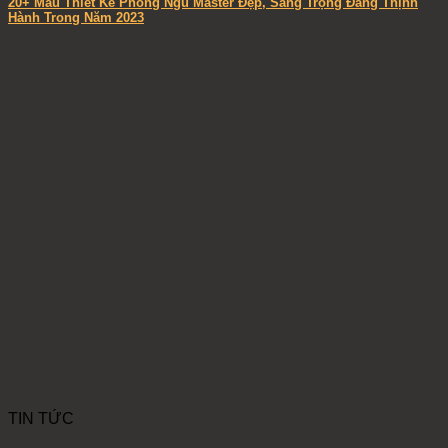
20+ Mẫu Thiết Kế Phòng Ngủ Master Đẹp, Sang Trọng Đang Thịnh
Hành Trong Năm 2023
TIN TỨC