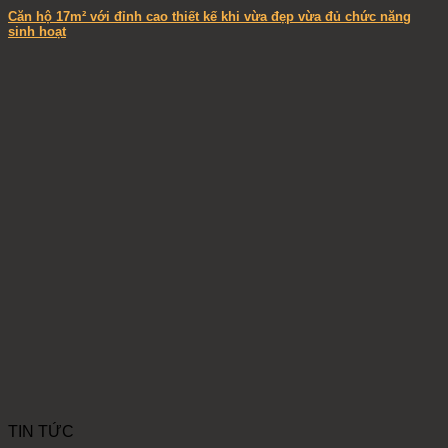
Căn hộ 17m² với đỉnh cao thiết kế khi vừa đẹp vừa đủ chức năng
sinh hoạt
TIN TỨC