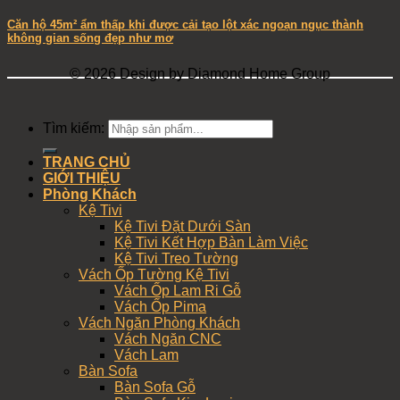
Căn hộ 45m² ẩm thấp khi được cải tạo lột xác ngoạn ngục thành
không gian sống đẹp như mơ
© 2026 Design by Diamond Home Group
Tìm kiếm:
TRANG CHỦ
GIỚI THIỆU
Phòng Khách
Kệ Tivi
Kệ Tivi Đặt Dưới Sàn
Kệ Tivi Kết Hợp Bàn Làm Việc
Kệ Tivi Treo Tường
Vách Ốp Tường Kệ Tivi
Vách Ốp Lam Ri Gỗ
Vách Ốp Pima
Vách Ngăn Phòng Khách
Vách Ngăn CNC
Vách Lam
Bàn Sofa
Bàn Sofa Gỗ