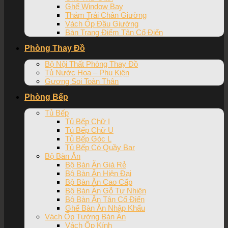
Ghế Window Bay
Thảm Trải Chân Giường
Vách Ốp Đầu Giường
Bàn Trang Điểm Tân Cổ Điển
Phòng Thay Đồ
Bộ Nội Thất Phòng Thay Đồ
Tủ Nước Hoa – Phụ Kiện
Gương Soi Toàn Thân
Phòng Bếp
Tủ Bếp
Tủ Bếp Chữ I
Tủ Bếp Chữ U
Tủ Bếp Góc L
Tủ Bếp Có Quầy Bar
Bộ Bàn Ăn
Bộ Bàn Ăn Giá Rẻ
Bộ Bàn Ăn Hiện Đại
Bộ Bàn Ăn Cao Cấp
Bộ Bàn Ăn Gỗ Tự Nhiên
Bộ Bàn Ăn Tân Cổ Điển
Ghế Bàn Ăn Nhập Khẩu
Vách Ốp Tường Bàn Ăn
Vách Ốp Kính