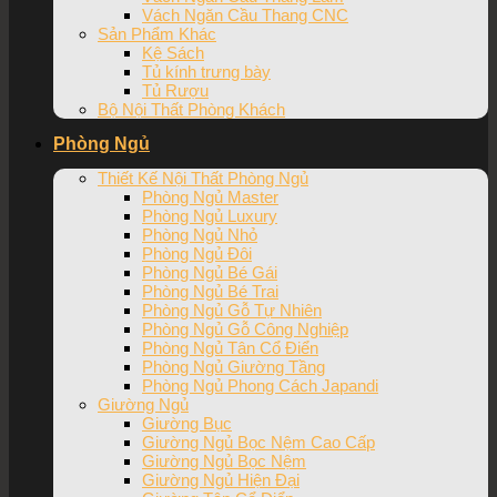
Vách Ngăn Cầu Thang CNC
Sản Phẩm Khác
Kệ Sách
Tủ kính trưng bày
Tủ Rượu
Bộ Nội Thất Phòng Khách
Phòng Ngủ
Thiết Kế Nội Thất Phòng Ngủ
Phòng Ngủ Master
Phòng Ngủ Luxury
Phòng Ngủ Nhỏ
Phòng Ngủ Đôi
Phòng Ngủ Bé Gái
Phòng Ngủ Bé Trai
Phòng Ngủ Gỗ Tự Nhiên
Phòng Ngủ Gỗ Công Nghiệp
Phòng Ngủ Tân Cổ Điển
Phòng Ngủ Giường Tầng
Phòng Ngủ Phong Cách Japandi
Giường Ngủ
Giường Bục
Giường Ngủ Bọc Nệm Cao Cấp
Giường Ngủ Bọc Nệm
Giường Ngủ Hiện Đại