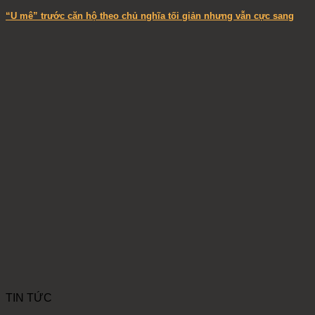
“U mê” trước căn hộ theo chủ nghĩa tối giản nhưng vẫn cực sang
TIN TỨC