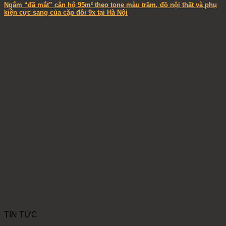
Ngắm “đã mắt” căn hộ 95m² theo tone màu trầm, đồ nội thất và phụ
kiện cực sang của cặp đôi 9x tại Hà Nội
TIN TỨC