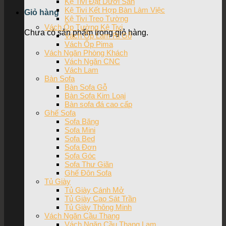
Kệ Tivi Đặt Dưới Sàn
Kệ Tivi Kết Hợp Bàn Làm Việc
Giỏ hàng
Kệ Tivi Treo Tường
Vách Ốp Tường Kệ Tivi
Chưa có sản phẩm trong giỏ hàng.
Vách Ốp Lam Ri Gỗ
Vách Ốp Pima
Vách Ngăn Phòng Khách
Vách Ngăn CNC
Vách Lam
Bàn Sofa
Bàn Sofa Gỗ
Bàn Sofa Kim Loại
Bàn sofa đá cao cấp
Ghế Sofa
Sofa Băng
Sofa Mini
Sofa Bed
Sofa Đơn
Sofa Góc
Sofa Thư Giãn
Ghế Đôn Sofa
Tủ Giày
Tủ Giày Cánh Mở
Tủ Giày Cao Sát Trần
Tủ Giày Thông Minh
Vách Ngăn Cầu Thang
Vách Ngăn Cầu Thang Lam