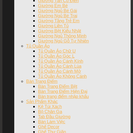
Giường Tân Cổ Điển
Giường Em Bé
Giường Ngủ Bé Gái
Giường Ngủ Bé Trai
Giường Tầng Trẻ Em
Giường Liền Tủ
Giường Bệt Kiểu Nhật
Giường Ngủ Thông Minh
Giường Ngủ Gỗ Tự Nhiên
Tủ Quần Áo
Tủ Quần Áo Chữ U
Tủ Quần Áo Góc L
Tủ Quần Áo Cánh Kính
Tủ Quần Áo Cánh Lùa
Tủ Quần Áo Cánh Mở
Tủ Quần Áo Không Cánh
Bàn Trang Điểm
Bàn Trang Điểm Bệt
Bàn Trang Điểm Hiện Đại
Bàn trang điểm nhập khẩu
Sản Phẩm Khác
Kệ Túi Xách
Bộ Chăn Ga
Tab Đầu Giường
Bàn Làm Việc
Ghế Decor
Ghế Thư Giãn