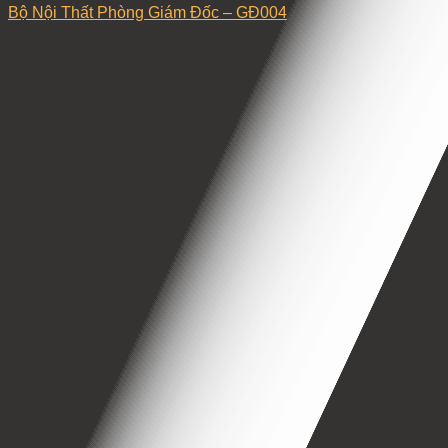
Bộ Nội Thất Phòng Giám Đốc – GĐ004