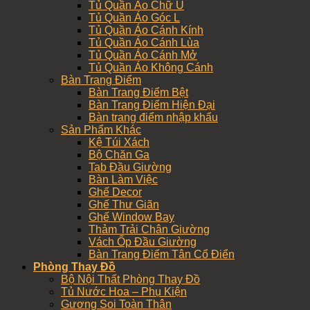
Tủ Quần Áo Chữ U
Tủ Quần Áo Góc L
Tủ Quần Áo Cánh Kính
Tủ Quần Áo Cánh Lùa
Tủ Quần Áo Cánh Mở
Tủ Quần Áo Không Cánh
Bàn Trang Điểm
Bàn Trang Điểm Bệt
Bàn Trang Điểm Hiện Đại
Bàn trang điểm nhập khẩu
Sản Phẩm Khác
Kệ Túi Xách
Bộ Chăn Ga
Tab Đầu Giường
Bàn Làm Việc
Ghế Decor
Ghế Thư Giãn
Ghế Window Bay
Thảm Trải Chân Giường
Vách Ốp Đầu Giường
Bàn Trang Điểm Tân Cổ Điển
Phòng Thay Đồ
Bộ Nội Thất Phòng Thay Đồ
Tủ Nước Hoa – Phụ Kiện
Gương Soi Toàn Thân