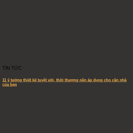
TIN TỨC
11 ý tưởng thiết kế tuyệt vời, thời thượng nên áp dụng cho căn nhà
của bạn