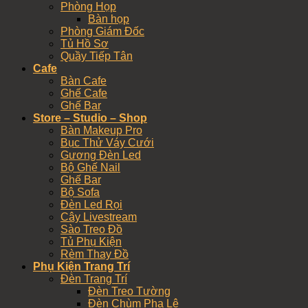
Phòng Họp
Bàn họp
Phòng Giám Đốc
Tủ Hồ Sơ
Quầy Tiếp Tân
Cafe
Bàn Cafe
Ghế Cafe
Ghế Bar
Store – Studio – Shop
Bàn Makeup Pro
Bục Thử Váy Cưới
Gương Đèn Led
Bộ Ghế Nail
Ghế Bar
Bộ Sofa
Đèn Led Rọi
Cây Livestream
Sào Treo Đồ
Tủ Phụ Kiện
Rèm Thay Đồ
Phụ Kiện Trang Trí
Đèn Trang Trí
Đèn Treo Tường
Đèn Chùm Pha Lê