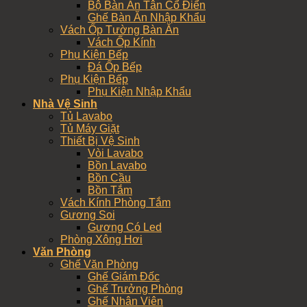
Bộ Bàn Ăn Tân Cổ Điển
Ghế Bàn Ăn Nhập Khẩu
Vách Ốp Tường Bàn Ăn
Vách Ốp Kính
Phụ Kiện Bếp
Đá Ốp Bếp
Phụ Kiện Bếp
Phụ Kiện Nhập Khẩu
Nhà Vệ Sinh
Tủ Lavabo
Tủ Máy Giặt
Thiết Bị Vệ Sinh
Vòi Lavabo
Bồn Lavabo
Bồn Cầu
Bồn Tắm
Vách Kính Phòng Tắm
Gương Soi
Gương Có Led
Phòng Xông Hơi
Văn Phòng
Ghế Văn Phòng
Ghế Giám Đốc
Ghế Trưởng Phòng
Ghế Nhân Viên