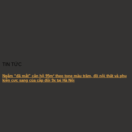
TIN TỨC
Ngắm “đã mắt” căn hộ 95m² theo tone màu trầm, đồ nội thất và phụ
kiện cực sang của cặp đôi 9x tại Hà Nội