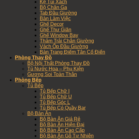
Kệ Túi Xách
Bộ Chăn Ga
Tab Đầu Giường
Bàn Làm Việc
Ghế Decor
Ghế Thư Giãn
Ghế Window Bay
Thảm Trải Chân Giường
Vách Ốp Đầu Giường
Bàn Trang Điểm Tân Cổ Điển
Phòng Thay Đồ
Bộ Nội Thất Phòng Thay Đồ
Tủ Nước Hoa – Phụ Kiện
Gương Soi Toàn Thân
Phòng Bếp
Tủ Bếp
Tủ Bếp Chữ I
Tủ Bếp Chữ U
Tủ Bếp Góc L
Tủ Bếp Có Quầy Bar
Bộ Bàn Ăn
Bộ Bàn Ăn Giá Rẻ
Bộ Bàn Ăn Hiện Đại
Bộ Bàn Ăn Cao Cấp
Bộ Bàn Ăn Gỗ Tự Nhiên