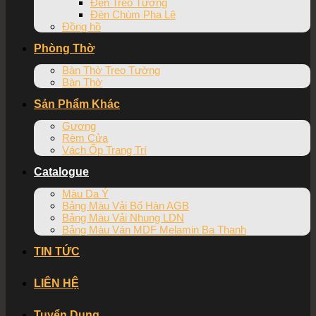
Đèn Treo Tường
Đèn Chùm Pha Lê
Đồng hồ
Phòng Thờ
Bàn Thờ Treo Tường
Bàn Thờ
Sản Phẩm Khác
Gương
Rèm Cửa
Vách Ốp Trang Trí
Catalogue
Màu Da Ý
Bảng Màu Vải Bố Hàn AGB
Bảng Màu Vải Nhung LDN
Bảng Màu Ván MDF Melamin Ba Thanh
TIN TỨC
LIÊN HỆ
Tuyển Dụng