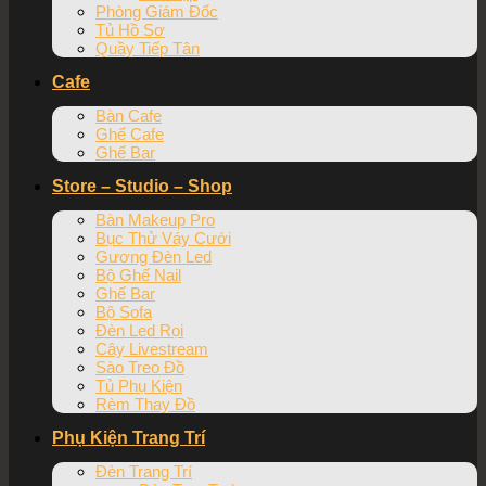
Phòng Giám Đốc
Tủ Hồ Sơ
Quầy Tiếp Tân
Cafe
Bàn Cafe
Ghế Cafe
Ghế Bar
Store – Studio – Shop
Bàn Makeup Pro
Bục Thử Váy Cưới
Gương Đèn Led
Bộ Ghế Nail
Ghế Bar
Bộ Sofa
Đèn Led Rọi
Cây Livestream
Sào Treo Đồ
Tủ Phụ Kiện
Rèm Thay Đồ
Phụ Kiện Trang Trí
Đèn Trang Trí