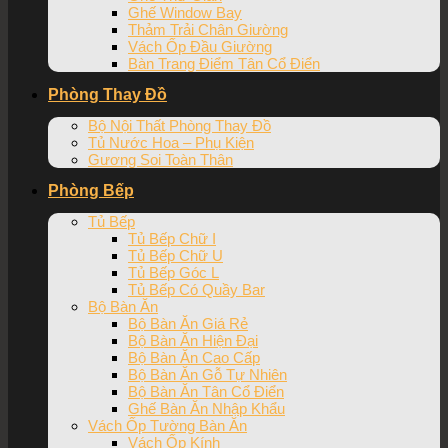
Ghế Window Bay
Thảm Trải Chân Giường
Vách Ốp Đầu Giường
Bàn Trang Điểm Tân Cổ Điển
Phòng Thay Đồ
Bộ Nội Thất Phòng Thay Đồ
Tủ Nước Hoa – Phụ Kiện
Gương Soi Toàn Thân
Phòng Bếp
Tủ Bếp
Tủ Bếp Chữ I
Tủ Bếp Chữ U
Tủ Bếp Góc L
Tủ Bếp Có Quầy Bar
Bộ Bàn Ăn
Bộ Bàn Ăn Giá Rẻ
Bộ Bàn Ăn Hiện Đại
Bộ Bàn Ăn Cao Cấp
Bộ Bàn Ăn Gỗ Tự Nhiên
Bộ Bàn Ăn Tân Cổ Điển
Ghế Bàn Ăn Nhập Khẩu
Vách Ốp Tường Bàn Ăn
Vách Ốp Kính