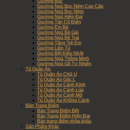
Giường Bục
Giường Ngủ Bọc Nệm Cao Cấp
Giường Ngủ Bọc Nệm
Giường Ngủ Hiện Đại
Giường Tân Cổ Điển
Giường Em Bé
Giường Ngủ Bé Gái
Giường Ngủ Bé Trai
Giường Tầng Trẻ Em
Giường Liền Tủ
Giường Bệt Kiểu Nhật
Giường Ngủ Thông Minh
Giường Ngủ Gỗ Tự Nhiên
Tủ Quần Áo
Tủ Quần Áo Chữ U
Tủ Quần Áo Góc L
Tủ Quần Áo Cánh Kính
Tủ Quần Áo Cánh Lùa
Tủ Quần Áo Cánh Mở
Tủ Quần Áo Không Cánh
Bàn Trang Điểm
Bàn Trang Điểm Bệt
Bàn Trang Điểm Hiện Đại
Bàn trang điểm nhập khẩu
Sản Phẩm Khác