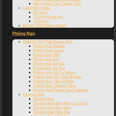
Vách Ngăn Cầu Thang CNC
Sản Phẩm Khác
Kệ Sách
Tủ kính trưng bày
Tủ Rượu
Bộ Nội Thất Phòng Khách
Phòng Ngủ
Thiết Kế Nội Thất Phòng Ngủ
Phòng Ngủ Master
Phòng Ngủ Luxury
Phòng Ngủ Nhỏ
Phòng Ngủ Đôi
Phòng Ngủ Bé Gái
Phòng Ngủ Bé Trai
Phòng Ngủ Gỗ Tự Nhiên
Phòng Ngủ Gỗ Công Nghiệp
Phòng Ngủ Tân Cổ Điển
Phòng Ngủ Giường Tầng
Phòng Ngủ Phong Cách Japandi
Giường Ngủ
Giường Bục
Giường Ngủ Bọc Nệm Cao Cấp
Giường Ngủ Bọc Nệm
Giường Ngủ Hiện Đại