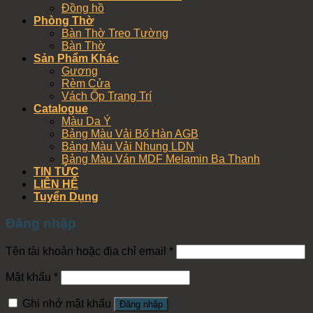
Đồng hồ
Phòng Thờ
Bàn Thờ Treo Tường
Bàn Thờ
Sản Phẩm Khác
Gương
Rèm Cửa
Vách Ốp Trang Trí
Catalogue
Màu Da Ý
Bảng Màu Vải Bố Hàn AGB
Bảng Màu Vải Nhung LDN
Bảng Màu Ván MDF Melamin Ba Thanh
TIN TỨC
LIÊN HỆ
Tuyển Dụng
Đăng nhập
Tên tài khoản hoặc địa chỉ email
*
Mật khẩu
*
Ghi nhớ mật khẩu
Đăng nhập