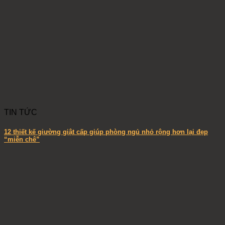
TIN TỨC
12 thiết kế giường giật cấp giúp phòng ngủ nhỏ rộng hơn lại đẹp
“miễn chê”