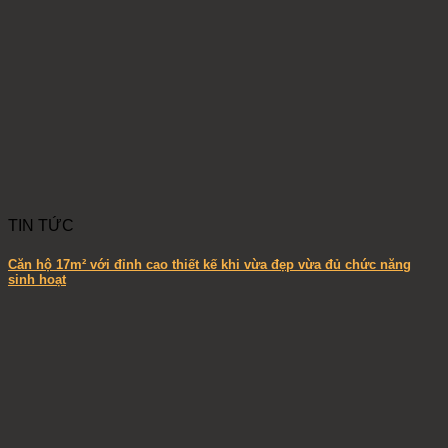
TIN TỨC
Căn hộ 17m² với đỉnh cao thiết kế khi vừa đẹp vừa đủ chức năng
sinh hoạt