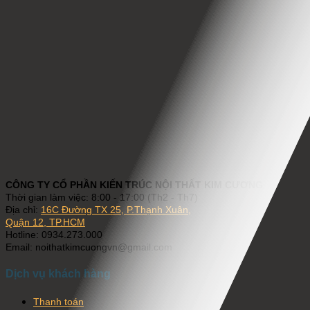
CÔNG TY CỔ PHẦN KIẾN TRÚC NỘI THẤT KIM CƯƠNG
Thời gian làm việc: 8:00 - 17:00 (Th2 - Th7)
Địa chỉ:
16C Đường TX 25, P.Thạnh Xuân,
Quận 12, TP.HCM
Hotline: 0934.273.000
Email: noithatkimcuongvn@gmail.com
Dịch vụ khách hàng
Thanh toán