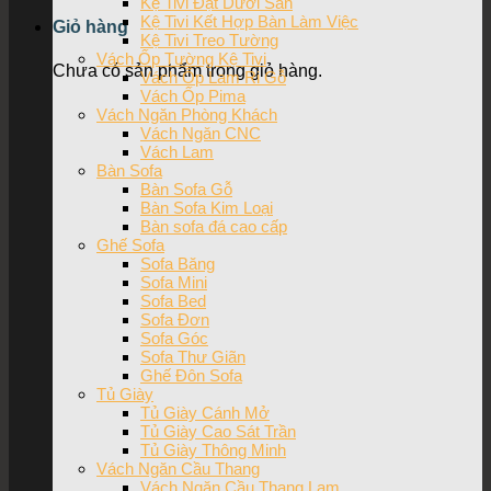
Kệ Tivi Đặt Dưới Sàn
Kệ Tivi Kết Hợp Bàn Làm Việc
Giỏ hàng
Kệ Tivi Treo Tường
Vách Ốp Tường Kệ Tivi
Chưa có sản phẩm trong giỏ hàng.
Vách Ốp Lam Ri Gỗ
Vách Ốp Pima
Vách Ngăn Phòng Khách
Vách Ngăn CNC
Vách Lam
Bàn Sofa
Bàn Sofa Gỗ
Bàn Sofa Kim Loại
Bàn sofa đá cao cấp
Ghế Sofa
Sofa Băng
Sofa Mini
Sofa Bed
Sofa Đơn
Sofa Góc
Sofa Thư Giãn
Ghế Đôn Sofa
Tủ Giày
Tủ Giày Cánh Mở
Tủ Giày Cao Sát Trần
Tủ Giày Thông Minh
Vách Ngăn Cầu Thang
Vách Ngăn Cầu Thang Lam