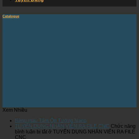
Catalogue
Bảng Màu Da Ý
Xem Nhiều
Bảng màu Tấm Ốp Tường Nano
TUYỂN DỤNG NHÂN VIÊN RA FILE CNC
Chức năng
bình luận bị tắt
ở TUYỂN DỤNG NHÂN VIÊN RA FILE
CNC