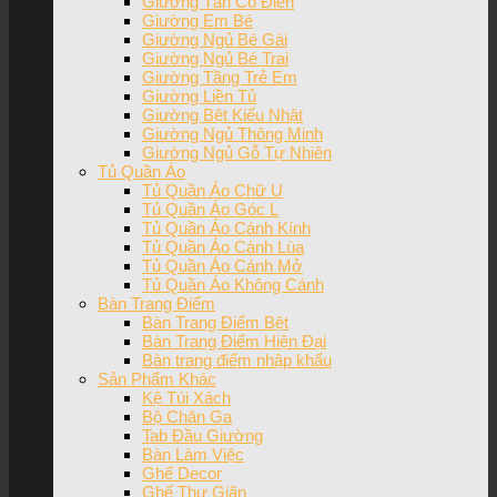
Giường Tân Cổ Điển
Giường Em Bé
Giường Ngủ Bé Gái
Giường Ngủ Bé Trai
Giường Tầng Trẻ Em
Giường Liền Tủ
Giường Bệt Kiểu Nhật
Giường Ngủ Thông Minh
Giường Ngủ Gỗ Tự Nhiên
Tủ Quần Áo
Tủ Quần Áo Chữ U
Tủ Quần Áo Góc L
Tủ Quần Áo Cánh Kính
Tủ Quần Áo Cánh Lùa
Tủ Quần Áo Cánh Mở
Tủ Quần Áo Không Cánh
Bàn Trang Điểm
Bàn Trang Điểm Bệt
Bàn Trang Điểm Hiện Đại
Bàn trang điểm nhập khẩu
Sản Phẩm Khác
Kệ Túi Xách
Bộ Chăn Ga
Tab Đầu Giường
Bàn Làm Việc
Ghế Decor
Ghế Thư Giãn