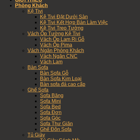
Phòng Khách
Kệ Tivi
Kệ Tivi Đặt Dưới Sàn
Kệ Tivi Kết Hợp Bàn Làm Việc
Kệ Tivi Treo Tường
Vách Ốp Tường Kệ Tivi
Vách Ốp Lam Ri Gỗ
Vách Ốp Pima
Vách Ngăn Phòng Khách
Vách Ngăn CNC
Vách Lam
Bàn Sofa
Bàn Sofa Gỗ
Bàn Sofa Kim Loại
Bàn sofa đá cao cấp
Ghế Sofa
Sofa Băng
Sofa Mini
Sofa Bed
Sofa Đơn
Sofa Góc
Sofa Thư Giãn
Ghế Đôn Sofa
Tủ Giày