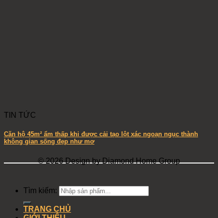
TIN TỨC
Căn hộ 45m² ẩm thấp khi được cải tạo lột xác ngoạn ngục thành
không gian sống đẹp như mơ
© 2026 Design by Diamond Home Group
Tìm kiếm:
TRANG CHỦ
GIỚI THIỆU