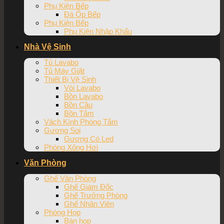
Phụ Kiện Bếp
Đá Ốp Bếp
Phụ Kiện Bếp
Phụ Kiện Nhập Khẩu
Nhà Vệ Sinh
Tủ Lavabo
Tủ Máy Giặt
Thiết Bị Vệ Sinh
Vòi Lavabo
Bồn Lavabo
Bồn Cầu
Bồn Tắm
Vách Kính Phòng Tắm
Gương Soi
Gương Có Led
Phòng Xông Hơi
Văn Phòng
Ghế Văn Phòng
Ghế Giám Đốc
Ghế Trưởng Phòng
Ghế Nhân Viên
Phòng Họp
Bàn họp