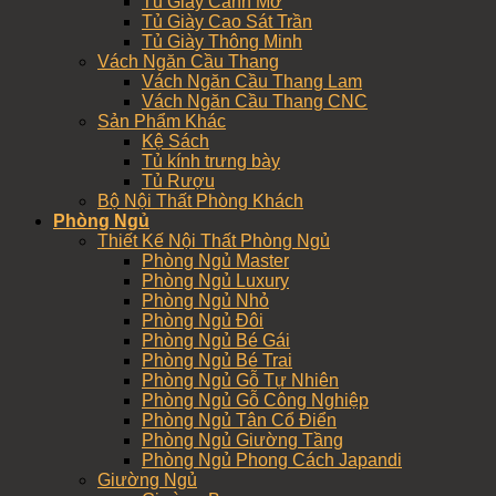
Tủ Giày Cánh Mở
Tủ Giày Cao Sát Trần
Tủ Giày Thông Minh
Vách Ngăn Cầu Thang
Vách Ngăn Cầu Thang Lam
Vách Ngăn Cầu Thang CNC
Sản Phẩm Khác
Kệ Sách
Tủ kính trưng bày
Tủ Rượu
Bộ Nội Thất Phòng Khách
Phòng Ngủ
Thiết Kế Nội Thất Phòng Ngủ
Phòng Ngủ Master
Phòng Ngủ Luxury
Phòng Ngủ Nhỏ
Phòng Ngủ Đôi
Phòng Ngủ Bé Gái
Phòng Ngủ Bé Trai
Phòng Ngủ Gỗ Tự Nhiên
Phòng Ngủ Gỗ Công Nghiệp
Phòng Ngủ Tân Cổ Điển
Phòng Ngủ Giường Tầng
Phòng Ngủ Phong Cách Japandi
Giường Ngủ