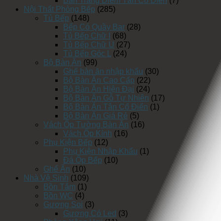
Bàn Trang Điểm Tân Cổ Điển
(7)
Nội Thất Phòng Bếp
(285)
Tủ Bếp
(148)
Bếp Có Quầy Bar
(28)
Tủ Bếp Chữ I
(68)
Tủ Bếp Chữ U
(27)
Tủ Bếp Góc L
(24)
Bộ Bàn Ăn
(99)
Ghế bàn ăn nhập khẩu
(30)
Bộ Bàn Ăn Cao Cấp
(22)
Bộ Bàn Ăn Hiện Đại
(24)
Bộ Bàn Ăn Gỗ Tự Nhiên
(17)
Bộ Bàn Ăn Tân Cổ Điển
(1)
Bộ Bàn Ăn Giá Rẻ
(5)
Vách Ốp Tường Bàn Ăn
(16)
Vách Ốp Kính
(16)
Phụ Kiện Bếp
(12)
Phụ Kiện Nhập Khẩu
(1)
Đá Ốp Bếp
(10)
Ghế Ăn
(10)
Nhà Vệ Sinh
(109)
Bồn Tắm
(1)
Bồn WC
(4)
Gương Soi
(3)
Gương Có Led
(3)