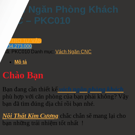
Vách Ngăn Phòng Khách
CNC – PKC010
HỖ TRỢ TƯ VẤN
0934.273.000
Mã:
PKC010
Danh mục:
Vách Ngăn CNC
Mô tả
Chào Bạn
Bạn đang cần thiết kế
vách ngăn phòng khách
phù hợp với căn phòng của bạn phải không? Vậy
bạn đã tìm đúng địa chỉ rồi bạn nhé.
Nội Thất Kim Cương
chắc chắn sẽ mang lại cho
bạn những trải nhiệm tốt nhất !