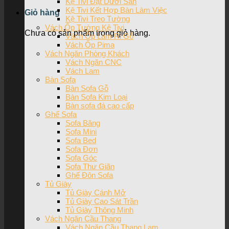
Kệ Tivi Đặt Dưới Sàn
Kệ Tivi Kết Hợp Bàn Làm Việc
Giỏ hàng
Kệ Tivi Treo Tường
Vách Ốp Tường Kệ Tivi
Chưa có sản phẩm trong giỏ hàng.
Vách Ốp Lam Ri Gỗ
Vách Ốp Pima
Vách Ngăn Phòng Khách
Vách Ngăn CNC
Vách Lam
Bàn Sofa
Bàn Sofa Gỗ
Bàn Sofa Kim Loại
Bàn sofa đá cao cấp
Ghế Sofa
Sofa Băng
Sofa Mini
Sofa Bed
Sofa Đơn
Sofa Góc
Sofa Thư Giãn
Ghế Đôn Sofa
Tủ Giày
Tủ Giày Cánh Mở
Tủ Giày Cao Sát Trần
Tủ Giày Thông Minh
Vách Ngăn Cầu Thang
Vách Ngăn Cầu Thang Lam