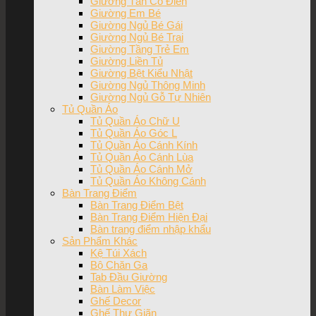
Giường Tân Cổ Điển
Giường Em Bé
Giường Ngủ Bé Gái
Giường Ngủ Bé Trai
Giường Tầng Trẻ Em
Giường Liền Tủ
Giường Bệt Kiểu Nhật
Giường Ngủ Thông Minh
Giường Ngủ Gỗ Tự Nhiên
Tủ Quần Áo
Tủ Quần Áo Chữ U
Tủ Quần Áo Góc L
Tủ Quần Áo Cánh Kính
Tủ Quần Áo Cánh Lùa
Tủ Quần Áo Cánh Mở
Tủ Quần Áo Không Cánh
Bàn Trang Điểm
Bàn Trang Điểm Bệt
Bàn Trang Điểm Hiện Đại
Bàn trang điểm nhập khẩu
Sản Phẩm Khác
Kệ Túi Xách
Bộ Chăn Ga
Tab Đầu Giường
Bàn Làm Việc
Ghế Decor
Ghế Thư Giãn