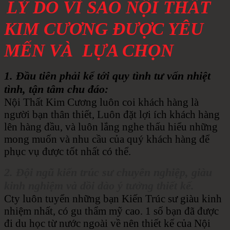
LÝ DO VÌ SAO NỘI THẤT
KIM CƯƠNG ĐƯỢC YÊU
MẾN VÀ LỰA CHỌN
1. Đầu tiên phải kể tới quy tình tư vấn nhiệt
tình, tận tâm chu đáo:
Nội Thất Kim Cương luôn coi khách hàng là
người bạn thân thiết, Luôn đặt lợi ích khách hàng
lên hàng đầu, và luôn lắng nghe thấu hiểu những
mong muốn và nhu cầu của quý khách hàng để
phục vụ được tốt nhất có thể.
2. Đội ngũ kiến trúc sư chuyên nghiệp, giàu
kinh nghiệm và dồi dào ý tưởng thiết kế.
Cty luôn tuyển những bạn Kiến Trúc sư giàu kinh
nhiệm nhất, có gu thẩm mỹ cao. 1 số bạn đã được
đi du học từ nước ngoài về nên thiết kế của Nội