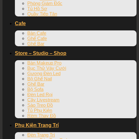
Phòng Giám Đốc
Tủ Hồ Sơ
Quầy Tiếp Tân
Cafe
Bàn Cafe
Ghế Cafe
Ghế Bar
Store – Studio – Shop
Bàn Makeup Pro
Bục Thử Váy Cưới
Gương Đèn Led
Bộ Ghế Nail
Ghế Bar
Bộ Sofa
Đèn Led Rọi
Cây Livestream
Sào Treo Đồ
Tủ Phụ Kiện
Rèm Thay Đồ
Phụ Kiện Trang Trí
Đèn Trang Trí