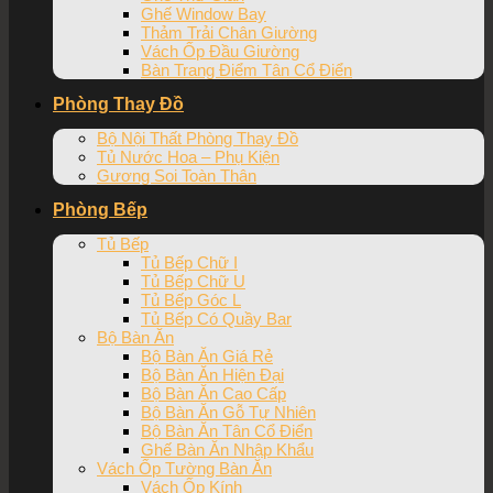
Ghế Window Bay
Thảm Trải Chân Giường
Vách Ốp Đầu Giường
Bàn Trang Điểm Tân Cổ Điển
Phòng Thay Đồ
Bộ Nội Thất Phòng Thay Đồ
Tủ Nước Hoa – Phụ Kiện
Gương Soi Toàn Thân
Phòng Bếp
Tủ Bếp
Tủ Bếp Chữ I
Tủ Bếp Chữ U
Tủ Bếp Góc L
Tủ Bếp Có Quầy Bar
Bộ Bàn Ăn
Bộ Bàn Ăn Giá Rẻ
Bộ Bàn Ăn Hiện Đại
Bộ Bàn Ăn Cao Cấp
Bộ Bàn Ăn Gỗ Tự Nhiên
Bộ Bàn Ăn Tân Cổ Điển
Ghế Bàn Ăn Nhập Khẩu
Vách Ốp Tường Bàn Ăn
Vách Ốp Kính