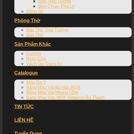
Đèn Treo Tường
Đèn Chùm Pha Lê
Đồng hồ
Phòng Thờ
Bàn Thờ Treo Tường
Bàn Thờ
Sản Phẩm Khác
Gương
Rèm Cửa
Vách Ốp Trang Trí
Catalogue
Màu Da Ý
Bảng Màu Vải Bố Hàn AGB
Bảng Màu Vải Nhung LDN
Bảng Màu Ván MDF Melamin Ba Thanh
TIN TỨC
LIÊN HỆ
Tuyển Dụng