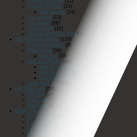
Phòng Xông Hơi
(11)
Thiết Bị Vệ Sinh
(24)
Bồn Lavabo
(24)
Vòi Lavabo
(13)
Tủ Lavabo
(36)
Tủ Máy Giặt
(10)
Vách Kính Phòng Tắm
(7)
Nội Thất Văn Phòng
(137)
Phòng Giám Đốc
(8)
Phòng Họp
(34)
Bàn họp
(34)
Ghế Văn Phòng
(44)
Ghế Trưởng Phòng
(7)
Ghế Giám Đốc
(27)
Ghế Nhân Viên
(10)
Quầy Tiếp Tân
(13)
Nội Thất Cafe
(29)
Ghế Bar
(16)
Ghế Cafe
(7)
Bàn Cafe
(6)
Store - Studio - Shop
(158)
Bộ Ghế Nail
(35)
Cây Livestream
(1)
Sào Treo Đồ
(1)
Bàn Makeup Pro
(45)