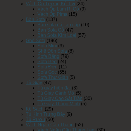
Vách Ốp Tường Kệ Tivi
(24)
Vách Ốp Lam Ri Gỗ
(9)
Vách Ốp Pima
(15)
Bàn Sofa
(137)
Bàn sofa đá cao cấp
(10)
Bàn Sofa Gỗ
(47)
Bàn Sofa Kim Loại
(57)
Ghế Sofa
(196)
Sofa Mini
(3)
Ghế Đôn Sofa
(8)
Sofa Băng
(79)
Sofa Bed
(24)
Sofa Đơn
(11)
Sofa Góc
(65)
Sofa Thư Giãn
(5)
Tủ Giày
(47)
Tủ giày hiện đại
(3)
Tủ Giày Cánh Mở
(5)
Tủ Giày Cao Sát Trần
(30)
Tủ Giày Thông Minh
(5)
Kệ Sách
(29)
Tủ Kính Trưng Bày
(9)
Tủ Rượu
(50)
Vách Ngăn Cầu Thang
(52)
Vách Ngăn Cầu Thang Lam
(30)