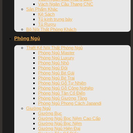
Vách Ngăn Cầu Thang CNC
Sản Phẩm Khác
Kệ Sách
Tủ kính trưng bày
Tủ Rượu
Bộ Nội Thất Phòng Khách
Phòng Ngủ
Thiết Kế Nội Thất Phòng Ngủ
Phòng Ngủ Master
Phòng Ngủ Luxury
Phòng Ngủ Nhỏ
Phòng Ngủ Đôi
Phòng Ngủ Bé Gái
Phòng Ngủ Bé Trai
Phòng Ngủ Gỗ Tự Nhiên
Phòng Ngủ Gỗ Công Nghiệp
Phòng Ngủ Tân Cổ Điển
Phòng Ngủ Giường Tầng
Phòng Ngủ Phong Cách Japandi
Giường Ngủ
Giường Bục
Giường Ngủ Bọc Nệm Cao Cấp
Giường Ngủ Bọc Nệm
Giường Ngủ Hiện Đại