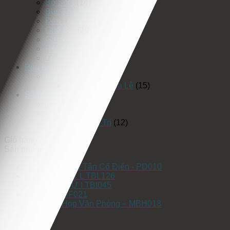
Bộ Sofa
(14)
Bục Thử Váy Cưới
(5)
Đèn Led Rọi
(1)
Ghế Bar
(10)
Gương Đèn Led
(25)
Rèm Thay Đồ
(3)
Tủ Phụ Kiện
(17)
Phụ Kiện Trang Trí
(19)
Đèn Trang Trí
(19)
Đèn Chùm Pha Lê
(15)
Sản Phẩm Khác
(75)
Rèm Cửa
(42)
Gương
(3)
Vách Ốp Trang Trí
(12)
Giỏ hàng
Sản phẩm
Bộ Phòng Ngủ Tân Cổ Điển - PD010
TỦ BẾP GÓC L TBL126
TỦ BẾP CHỮ I TBI045
Bàn Sofa BF021
Mẫu Bàn Họp Văn Phòng – MBH018