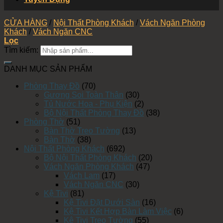
CỬA HÀNG
/
Nội Thất Phòng Khách
/
Vách Ngăn Phòng
Khách
/
Vách Ngăn CNC
Lọc
Tìm kiếm:
DANH MỤC SẢN PHẨM
Phòng Thay Đồ
(70)
Gương Soi Toàn Thân
(30)
Tủ Nước Hoa - Phụ Kiện
(2)
Bộ Nội Thất Phòng Thay Đồ
(38)
Phòng Thờ
(51)
Bàn Thờ Treo Tường
(13)
Bàn Thờ
(38)
Nội Thất Phòng Khách
(692)
Bộ Nội Thất Phòng Khách
(20)
Vách Ngăn Phòng Khách
(47)
Vách Lam
(17)
Vách Ngăn CNC
(30)
Kệ Tivi
(81)
Kệ Tivi Đặt Dưới Sàn
(16)
Kệ Tivi Kết Hợp Bàn Làm Việc
(6)
Kệ Tivi Treo Tường
(55)