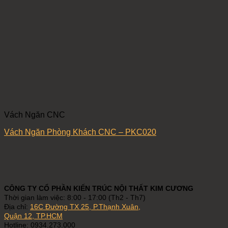
Vách Ngăn CNC
Vách Ngăn Phòng Khách CNC – PKC020
CÔNG TY CỔ PHẦN KIẾN TRÚC NỘI THẤT KIM CƯƠNG
Thời gian làm việc: 8:00 - 17:00 (Th2 - Th7)
Địa chỉ:
16C Đường TX 25, P.Thạnh Xuân,
Quận 12, TP.HCM
Hotline: 0934.273.000