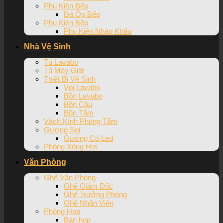
Phụ Kiện Bếp
Đá Ốp Bếp
Phụ Kiện Bếp
Phụ Kiện Nhập Khẩu
Nhà Vệ Sinh
Tủ Lavabo
Tủ Máy Giặt
Thiết Bị Vệ Sinh
Vòi Lavabo
Bồn Lavabo
Bồn Cầu
Bồn Tắm
Vách Kính Phòng Tắm
Gương Soi
Gương Có Led
Phòng Xông Hơi
Văn Phòng
Ghế Văn Phòng
Ghế Giám Đốc
Ghế Trưởng Phòng
Ghế Nhân Viên
Phòng Họp
Bàn họp