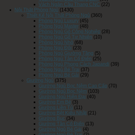
Vách Ngăn Cầu Thang CNC
(22)
Nội Thất Phòng Ngủ
(1430)
Thiết Kế Nội Thất Phòng Ngủ
(360)
Phòng Ngủ Luxury
(45)
Phòng Ngủ Master
(48)
Phòng Ngủ Gỗ Công Nghiệp
(28)
Phòng Ngủ Gỗ Tự Nhiên
(10)
Phòng Ngủ Nhỏ
(68)
Phòng Ngủ Đôi
(23)
Phòng Ngủ Giường Tầng
(5)
Phòng Ngủ Tân Cổ Điển
(25)
Phòng Ngủ Phong Cách Japandi
(39)
Phòng Ngủ Bé Trai
(37)
Phòng Ngủ Bé Gái
(29)
Giường Ngủ
(375)
Giường Ngủ Bọc Nệm Cao Cấp
(70)
Giường Ngủ Bọc Nệm
(103)
Giường Ngủ Hiện Đại
(40)
Giường Em Bé
(3)
Giường Liền Tủ
(11)
Giường Bệt Kiểu Nhật
(21)
Giường Bục
(34)
Giường Tân Cổ Điển
(13)
Giường Ngủ Bé Gái
(4)
Giường Ngủ Bé Trai
(2)