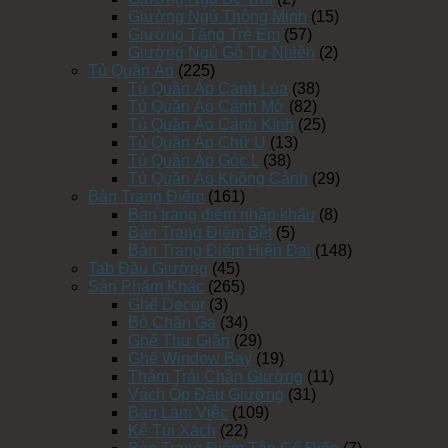
Giường Ngủ Thông Minh
(15)
Giường Tầng Trẻ Em
(57)
Giường Ngủ Gỗ Tự Nhiên
(2)
Tủ Quần Áo
(225)
Tủ Quần Áo Cánh Lùa
(38)
Tủ Quần Áo Cánh Mở
(82)
Tủ Quần Áo Cánh Kính
(25)
Tủ Quần Áo Chữ U
(13)
Tủ Quần Áo Góc L
(38)
Tủ Quần Áo Không Cánh
(29)
Bàn Trang Điểm
(161)
Bàn trang điểm nhập khẩu
(8)
Bàn Trang Điểm Bệt
(5)
Bàn Trang Điểm Hiện Đại
(148)
Tab Đầu Giường
(45)
Sản Phẩm Khác
(265)
Ghế Decor
(3)
Bộ Chăn Ga
(34)
Ghế Thư Giãn
(29)
Ghế Window Bay
(19)
Thảm Trải Chân Giường
(11)
Vách Ốp Đầu Giường
(31)
Bàn Làm Việc
(109)
Kệ Túi Xách
(22)