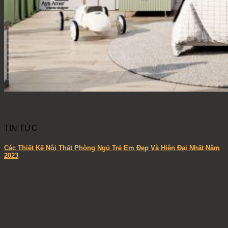
TIN TỨC
Các Thiết Kế Nội Thất Phòng Ngủ Trẻ Em Đẹp Và Hiện Đại Nhất Năm
2023