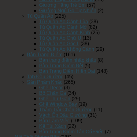
Giường Tầng Trẻ Em
(57)
Giường Ngủ Gỗ Tự Nhiên
(2)
Tủ Quần Áo
(225)
Tủ Quần Áo Cánh Lùa
(38)
Tủ Quần Áo Cánh Mở
(82)
Tủ Quần Áo Cánh Kính
(25)
Tủ Quần Áo Chữ U
(13)
Tủ Quần Áo Góc L
(38)
Tủ Quần Áo Không Cánh
(29)
Bàn Trang Điểm
(161)
Bàn trang điểm nhập khẩu
(8)
Bàn Trang Điểm Bệt
(5)
Bàn Trang Điểm Hiện Đại
(148)
Tab Đầu Giường
(45)
Sản Phẩm Khác
(265)
Ghế Decor
(3)
Bộ Chăn Ga
(34)
Ghế Thư Giãn
(29)
Ghế Window Bay
(19)
Thảm Trải Chân Giường
(11)
Vách Ốp Đầu Giường
(31)
Bàn Làm Việc
(109)
Kệ Túi Xách
(22)
Bàn Trang Điểm Tân Cổ Điển
(7)