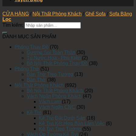
CỬA HÀNG
/
Nội Thất Phòng Khách
/
Ghế Sofa
/
Sofa Băng
Lọc
Tìm kiếm:
DANH MỤC SẢN PHẨM
Phòng Thay Đồ
(70)
Gương Soi Toàn Thân
(30)
Tủ Nước Hoa - Phụ Kiện
(2)
Bộ Nội Thất Phòng Thay Đồ
(38)
Phòng Thờ
(51)
Bàn Thờ Treo Tường
(13)
Bàn Thờ
(38)
Nội Thất Phòng Khách
(692)
Bộ Nội Thất Phòng Khách
(20)
Vách Ngăn Phòng Khách
(47)
Vách Lam
(17)
Vách Ngăn CNC
(30)
Kệ Tivi
(81)
Kệ Tivi Đặt Dưới Sàn
(16)
Kệ Tivi Kết Hợp Bàn Làm Việc
(6)
Kệ Tivi Treo Tường
(55)
Vách Ốp Tường Kệ Tivi
(24)