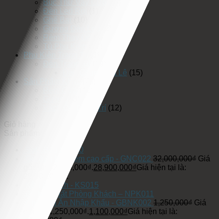
Bục Thử Váy Cưới
(5)
Đèn Led Rọi
(1)
Ghế Bar
(10)
Gương Đèn Led
(25)
Rèm Thay Đồ
(3)
Tủ Phụ Kiện
(17)
Phụ Kiện Trang Trí
(19)
Đèn Trang Trí
(19)
Đèn Chùm Pha Lê
(15)
Sản Phẩm Khác
(75)
Rèm Cửa
(42)
Gương
(3)
Vách Ốp Trang Trí
(12)
Giỏ hàng
Sản phẩm
Sofa Bed BE020
Giường bọc nệm cao cấp - GNC022
32,000,000
₫
Giá
gốc là: 32,000,000₫.
28,900,000
₫
Giá hiện tại là:
28,900,000₫.
Kệ Túi Xách - KS015
Bộ Nội Thất Phòng Khách – NPK011
Ghế Bàn Ăn Nhập Khẩu - GBNK002
1,250,000
₫
Giá
gốc là: 1,250,000₫.
1,100,000
₫
Giá hiện tại là: