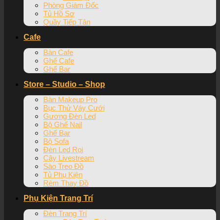
Phòng Giám Đốc
Tủ Hồ Sơ
Quầy Tiếp Tân
Cafe
Bàn Cafe
Ghế Cafe
Ghế Bar
Store – Studio – Shop
Bàn Makeup Pro
Bục Thử Váy Cưới
Gương Đèn Led
Bộ Ghế Nail
Ghế Bar
Bộ Sofa
Đèn Led Rọi
Cây Livestream
Sào Treo Đồ
Tủ Phụ Kiện
Rèm Thay Đồ
Phụ Kiện Trang Trí
Đèn Trang Trí