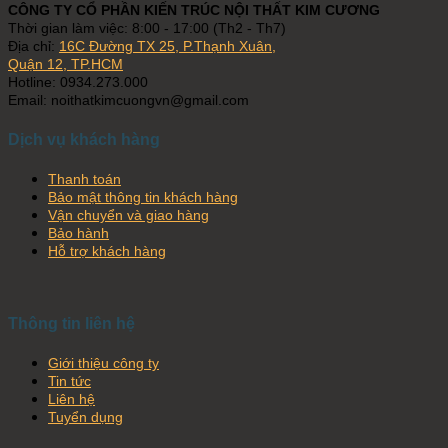
CÔNG TY CỔ PHẦN KIẾN TRÚC NỘI THẤT KIM CƯƠNG
Thời gian làm việc: 8:00 - 17:00 (Th2 - Th7)
Địa chỉ:
16C Đường TX 25, P.Thạnh Xuân,
Quận 12, TP.HCM
Hotline: 0934.273.000
Email: noithatkimcuongvn@gmail.com
Dịch vụ khách hàng
Thanh toán
Bảo mật thông tin khách hàng
Vận chuyển và giao hàng
Bảo hành
Hỗ trợ khách hàng
Thông tin liên hệ
Giới thiệu công ty
Tin tức
Liên hệ
Tuyển dụng