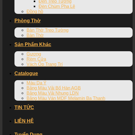
Đèn Treo Tường
Đèn Chùm Pha Lê
Đồng hồ
Phòng Thờ
Bàn Thờ Treo Tường
Bàn Thờ
Sản Phẩm Khác
Gương
Rèm Cửa
Vách Ốp Trang Trí
Catalogue
Màu Da Ý
Bảng Màu Vải Bố Hàn AGB
Bảng Màu Vải Nhung LDN
Bảng Màu Ván MDF Melamin Ba Thanh
TIN TỨC
LIÊN HỆ
Tuyển Dụng