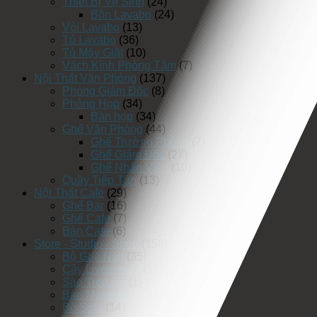
Thiết Bị Vệ Sinh
(24)
Bồn Lavabo
(24)
Vòi Lavabo
(13)
Tủ Lavabo
(36)
Tủ Máy Giặt
(10)
Vách Kính Phòng Tắm
(7)
Nội Thất Văn Phòng
(137)
Phòng Giám Đốc
(8)
Phòng Họp
(34)
Bàn họp
(34)
Ghế Văn Phòng
(44)
Ghế Trưởng Phòng
(7)
Ghế Giám Đốc
(27)
Ghế Nhân Viên
(10)
Quầy Tiếp Tân
(13)
Nội Thất Cafe
(29)
Ghế Bar
(16)
Ghế Cafe
(7)
Bàn Cafe
(6)
Store - Studio - Shop
(158)
Bộ Ghế Nail
(35)
Cây Livestream
(1)
Sào Treo Đồ
(1)
Bàn Makeup Pro
(45)
Bộ Sofa
(14)