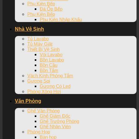
Phụ Kiện Bếp
Đá Ốp Bếp
Phụ Kiện Bếp
Phụ Kiện Nhập Khẩu
Nhà Vệ Sinh
Tủ Lavabo
Tủ Máy Giặt
Thiết Bị Vệ Sinh
Vòi Lavabo
Bồn Lavabo
Bồn Cầu
Bồn Tắm
Vách Kính Phòng Tắm
Gương Soi
Gương Có Led
Phòng Xông Hơi
Văn Phòng
Ghế Văn Phòng
Ghế Giám Đốc
Ghế Trưởng Phòng
Ghế Nhân Viên
Phòng Họp
Bàn họp