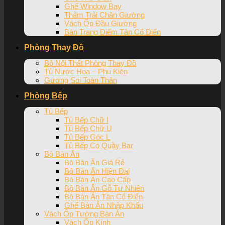
Ghế Window Bay
Thảm Trải Chân Giường
Vách Ốp Đầu Giường
Bàn Trang Điểm Tân Cổ Điển
Phòng Thay Đồ
Bộ Nội Thất Phòng Thay Đồ
Tủ Nước Hoa – Phụ Kiện
Gương Soi Toàn Thân
Phòng Bếp
Tủ Bếp
Tủ Bếp Chữ I
Tủ Bếp Chữ U
Tủ Bếp Góc L
Tủ Bếp Có Quầy Bar
Bộ Bàn Ăn
Bộ Bàn Ăn Giá Rẻ
Bộ Bàn Ăn Hiện Đại
Bộ Bàn Ăn Cao Cấp
Bộ Bàn Ăn Gỗ Tự Nhiên
Bộ Bàn Ăn Tân Cổ Điển
Ghế Bàn Ăn Nhập Khẩu
Vách Ốp Tường Bàn Ăn
Vách Ốp Kính