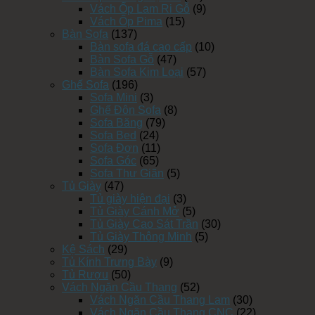
Vách Ốp Lam Ri Gỗ
(9)
Vách Ốp Pima
(15)
Bàn Sofa
(137)
Bàn sofa đá cao cấp
(10)
Bàn Sofa Gỗ
(47)
Bàn Sofa Kim Loại
(57)
Ghế Sofa
(196)
Sofa Mini
(3)
Ghế Đôn Sofa
(8)
Sofa Băng
(79)
Sofa Bed
(24)
Sofa Đơn
(11)
Sofa Góc
(65)
Sofa Thư Giãn
(5)
Tủ Giày
(47)
Tủ giày hiện đại
(3)
Tủ Giày Cánh Mở
(5)
Tủ Giày Cao Sát Trần
(30)
Tủ Giày Thông Minh
(5)
Kệ Sách
(29)
Tủ Kính Trưng Bày
(9)
Tủ Rượu
(50)
Vách Ngăn Cầu Thang
(52)
Vách Ngăn Cầu Thang Lam
(30)
Vách Ngăn Cầu Thang CNC
(22)