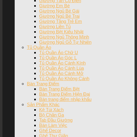
Giường Tân Cổ Điển
Giường Em Bé
Giường Ngủ Bé Gái
Giường Ngủ Bé Trai
Giường Tầng Trẻ Em
Giường Liền Tủ
Giường Bệt Kiểu Nhật
Giường Ngủ Thông Minh
Giường Ngủ Gỗ Tự Nhiên
Tủ Quần Áo
Tủ Quần Áo Chữ U
Tủ Quần Áo Góc L
Tủ Quần Áo Cánh Kính
Tủ Quần Áo Cánh Lùa
Tủ Quần Áo Cánh Mở
Tủ Quần Áo Không Cánh
Bàn Trang Điểm
Bàn Trang Điểm Bệt
Bàn Trang Điểm Hiện Đại
Bàn trang điểm nhập khẩu
Sản Phẩm Khác
Kệ Túi Xách
Bộ Chăn Ga
Tab Đầu Giường
Bàn Làm Việc
Ghế Decor
Ghế Thư Giãn