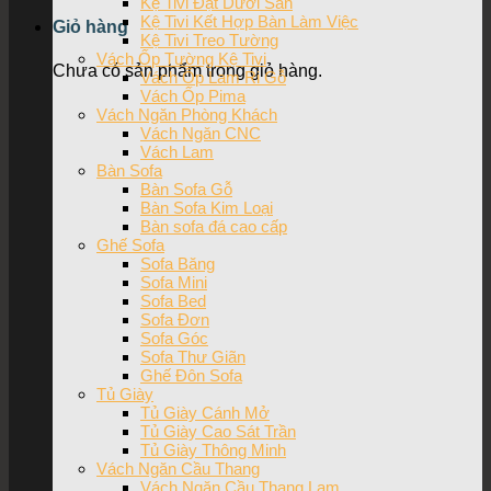
Kệ Tivi Đặt Dưới Sàn
Kệ Tivi Kết Hợp Bàn Làm Việc
Giỏ hàng
Kệ Tivi Treo Tường
Vách Ốp Tường Kệ Tivi
Chưa có sản phẩm trong giỏ hàng.
Vách Ốp Lam Ri Gỗ
Vách Ốp Pima
Vách Ngăn Phòng Khách
Vách Ngăn CNC
Vách Lam
Bàn Sofa
Bàn Sofa Gỗ
Bàn Sofa Kim Loại
Bàn sofa đá cao cấp
Ghế Sofa
Sofa Băng
Sofa Mini
Sofa Bed
Sofa Đơn
Sofa Góc
Sofa Thư Giãn
Ghế Đôn Sofa
Tủ Giày
Tủ Giày Cánh Mở
Tủ Giày Cao Sát Trần
Tủ Giày Thông Minh
Vách Ngăn Cầu Thang
Vách Ngăn Cầu Thang Lam