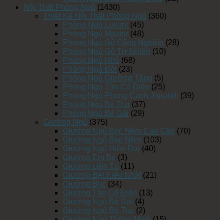
Nội Thất Phòng Ngủ
(1430)
Thiết Kế Nội Thất Phòng Ngủ
(360)
Phòng Ngủ Luxury
(45)
Phòng Ngủ Master
(48)
Phòng Ngủ Gỗ Công Nghiệp
(28)
Phòng Ngủ Gỗ Tự Nhiên
(10)
Phòng Ngủ Nhỏ
(68)
Phòng Ngủ Đôi
(23)
Phòng Ngủ Giường Tầng
(5)
Phòng Ngủ Tân Cổ Điển
(25)
Phòng Ngủ Phong Cách Japandi
(39)
Phòng Ngủ Bé Trai
(37)
Phòng Ngủ Bé Gái
(29)
Giường Ngủ
(375)
Giường Ngủ Bọc Nệm Cao Cấp
(70)
Giường Ngủ Bọc Nệm
(103)
Giường Ngủ Hiện Đại
(40)
Giường Em Bé
(3)
Giường Liền Tủ
(11)
Giường Bệt Kiểu Nhật
(21)
Giường Bục
(34)
Giường Tân Cổ Điển
(13)
Giường Ngủ Bé Gái
(4)
Giường Ngủ Bé Trai
(2)
Giường Ngủ Thông Minh
(15)