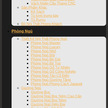
Vách Ngăn Cầu Thang CNC
Sản Phẩm Khác
Kệ Sách
Tủ kính trưng bày
Tủ Rượu
Bộ Nội Thất Phòng Khách
Phòng Ngủ
Thiết Kế Nội Thất Phòng Ngủ
Phòng Ngủ Master
Phòng Ngủ Luxury
Phòng Ngủ Nhỏ
Phòng Ngủ Đôi
Phòng Ngủ Bé Gái
Phòng Ngủ Bé Trai
Phòng Ngủ Gỗ Tự Nhiên
Phòng Ngủ Gỗ Công Nghiệp
Phòng Ngủ Tân Cổ Điển
Phòng Ngủ Giường Tầng
Phòng Ngủ Phong Cách Japandi
Giường Ngủ
Giường Bục
Giường Ngủ Bọc Nệm Cao Cấp
Giường Ngủ Bọc Nệm
Giường Ngủ Hiện Đại