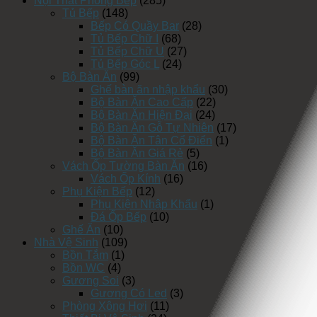
Nội Thất Phòng Bếp
(285)
Tủ Bếp
(148)
Bếp Có Quầy Bar
(28)
Tủ Bếp Chữ I
(68)
Tủ Bếp Chữ U
(27)
Tủ Bếp Góc L
(24)
Bộ Bàn Ăn
(99)
Ghế bàn ăn nhập khẩu
(30)
Bộ Bàn Ăn Cao Cấp
(22)
Bộ Bàn Ăn Hiện Đại
(24)
Bộ Bàn Ăn Gỗ Tự Nhiên
(17)
Bộ Bàn Ăn Tân Cổ Điển
(1)
Bộ Bàn Ăn Giá Rẻ
(5)
Vách Ốp Tường Bàn Ăn
(16)
Vách Ốp Kính
(16)
Phụ Kiện Bếp
(12)
Phụ Kiện Nhập Khẩu
(1)
Đá Ốp Bếp
(10)
Ghế Ăn
(10)
Nhà Vệ Sinh
(109)
Bồn Tắm
(1)
Bồn WC
(4)
Gương Soi
(3)
Gương Có Led
(3)
Phòng Xông Hơi
(11)