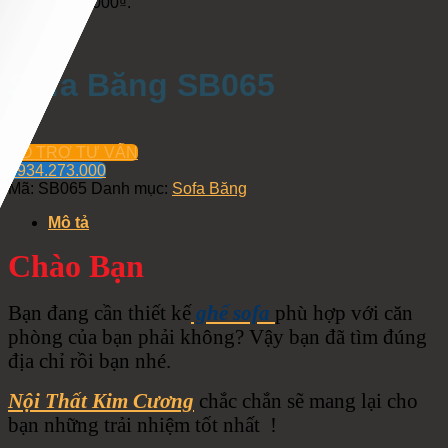
1,100,000₫.
Sofa Băng SB065
HỖ TRỢ TƯ VẤN
0934.273.000
Mã:
SB065
Danh mục:
Sofa Băng
Mô tả
Chào Bạn
Bạn đang cần thiết kế
ghế sofa
phù hợp với căn
phòng của bạn phải không? Vậy bạn đã tìm đúng
địa chỉ rồi bạn nhé.
Nội Thất Kim Cương
chắc chắn sẽ mang lại cho
bạn những trải nhiệm tốt nhất !