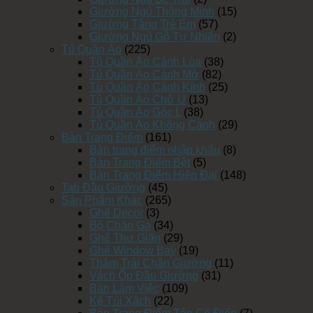
Giường Ngủ Thông Minh
(15)
Giường Tầng Trẻ Em
(57)
Giường Ngủ Gỗ Tự Nhiên
(2)
Tủ Quần Áo
(225)
Tủ Quần Áo Cánh Lùa
(38)
Tủ Quần Áo Cánh Mở
(82)
Tủ Quần Áo Cánh Kính
(25)
Tủ Quần Áo Chữ U
(13)
Tủ Quần Áo Góc L
(38)
Tủ Quần Áo Không Cánh
(29)
Bàn Trang Điểm
(161)
Bàn trang điểm nhập khẩu
(8)
Bàn Trang Điểm Bệt
(5)
Bàn Trang Điểm Hiện Đại
(148)
Tab Đầu Giường
(45)
Sản Phẩm Khác
(265)
Ghế Decor
(3)
Bộ Chăn Ga
(34)
Ghế Thư Giãn
(29)
Ghế Window Bay
(19)
Thảm Trải Chân Giường
(11)
Vách Ốp Đầu Giường
(31)
Bàn Làm Việc
(109)
Kệ Túi Xách
(22)