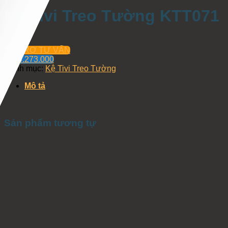
Kệ Tivi Treo Tường KTT071
HỖ TRỢ TƯ VẤN
0934.273.000
Danh mục:
Kệ Tivi Treo Tường
Mô tả
Sản phẩm tương tự