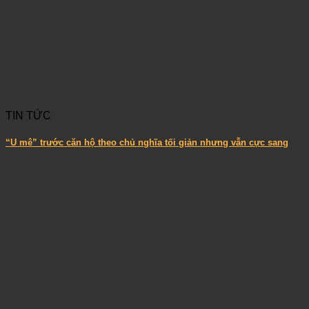
TIN TỨC
“U mê” trước căn hộ theo chủ nghĩa tối giản nhưng vẫn cực sang