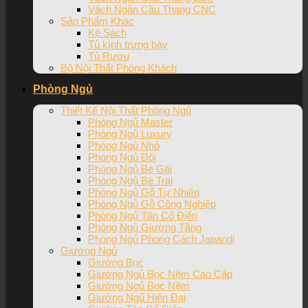
Vách Ngăn Cầu Thang CNC
Sản Phẩm Khác
Kệ Sách
Tủ kính trưng bày
Tủ Rượu
Bộ Nội Thất Phòng Khách
Phòng Ngủ
Thiết Kế Nội Thất Phòng Ngủ
Phòng Ngủ Master
Phòng Ngủ Luxury
Phòng Ngủ Nhỏ
Phòng Ngủ Đôi
Phòng Ngủ Bé Gái
Phòng Ngủ Bé Trai
Phòng Ngủ Gỗ Tự Nhiên
Phòng Ngủ Gỗ Công Nghiệp
Phòng Ngủ Tân Cổ Điển
Phòng Ngủ Giường Tầng
Phòng Ngủ Phong Cách Japandi
Giường Ngủ
Giường Bục
Giường Ngủ Bọc Nệm Cao Cấp
Giường Ngủ Bọc Nệm
Giường Ngủ Hiện Đại