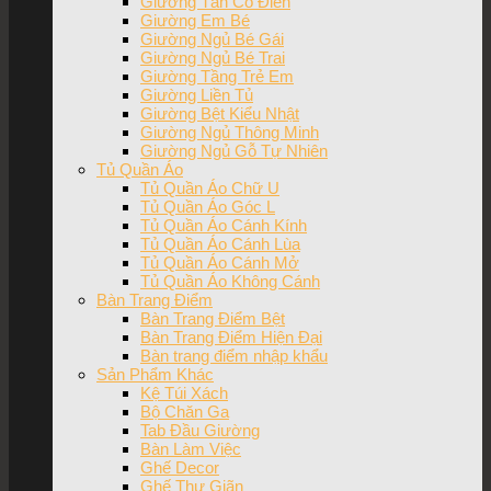
Giường Tân Cổ Điển
Giường Em Bé
Giường Ngủ Bé Gái
Giường Ngủ Bé Trai
Giường Tầng Trẻ Em
Giường Liền Tủ
Giường Bệt Kiểu Nhật
Giường Ngủ Thông Minh
Giường Ngủ Gỗ Tự Nhiên
Tủ Quần Áo
Tủ Quần Áo Chữ U
Tủ Quần Áo Góc L
Tủ Quần Áo Cánh Kính
Tủ Quần Áo Cánh Lùa
Tủ Quần Áo Cánh Mở
Tủ Quần Áo Không Cánh
Bàn Trang Điểm
Bàn Trang Điểm Bệt
Bàn Trang Điểm Hiện Đại
Bàn trang điểm nhập khẩu
Sản Phẩm Khác
Kệ Túi Xách
Bộ Chăn Ga
Tab Đầu Giường
Bàn Làm Việc
Ghế Decor
Ghế Thư Giãn