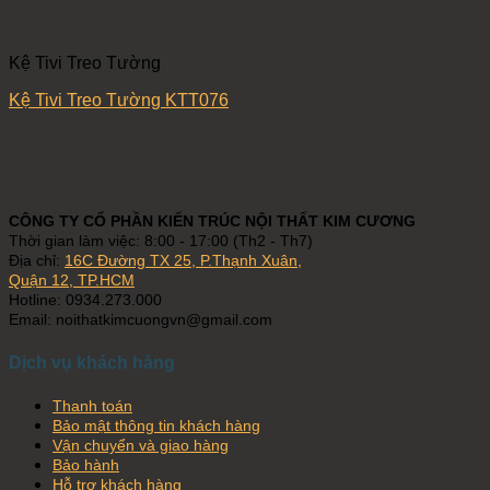
Kệ Tivi Treo Tường
Kệ Tivi Treo Tường KTT076
CÔNG TY CỔ PHẦN KIẾN TRÚC NỘI THẤT KIM CƯƠNG
Thời gian làm việc: 8:00 - 17:00 (Th2 - Th7)
Địa chỉ:
16C Đường TX 25, P.Thạnh Xuân,
Quận 12, TP.HCM
Hotline: 0934.273.000
Email: noithatkimcuongvn@gmail.com
Dịch vụ khách hàng
Thanh toán
Bảo mật thông tin khách hàng
Vận chuyển và giao hàng
Bảo hành
Hỗ trợ khách hàng