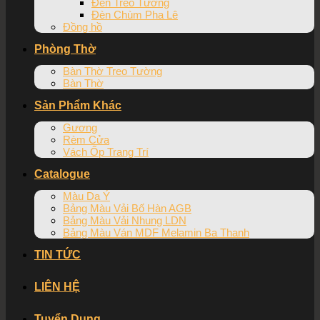
Đèn Treo Tường
Đèn Chùm Pha Lê
Đồng hồ
Phòng Thờ
Bàn Thờ Treo Tường
Bàn Thờ
Sản Phẩm Khác
Gương
Rèm Cửa
Vách Ốp Trang Trí
Catalogue
Màu Da Ý
Bảng Màu Vải Bố Hàn AGB
Bảng Màu Vải Nhung LDN
Bảng Màu Ván MDF Melamin Ba Thanh
TIN TỨC
LIÊN HỆ
Tuyển Dụng