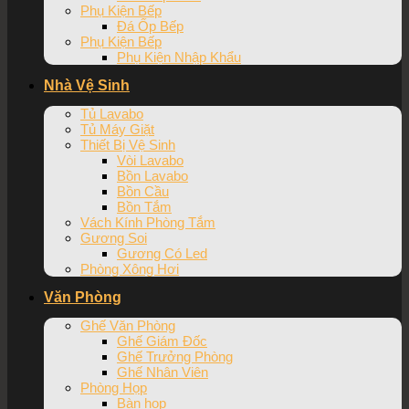
Phụ Kiện Bếp
Đá Ốp Bếp
Phụ Kiện Bếp
Phụ Kiện Nhập Khẩu
Nhà Vệ Sinh
Tủ Lavabo
Tủ Máy Giặt
Thiết Bị Vệ Sinh
Vòi Lavabo
Bồn Lavabo
Bồn Cầu
Bồn Tắm
Vách Kính Phòng Tắm
Gương Soi
Gương Có Led
Phòng Xông Hơi
Văn Phòng
Ghế Văn Phòng
Ghế Giám Đốc
Ghế Trưởng Phòng
Ghế Nhân Viên
Phòng Họp
Bàn họp