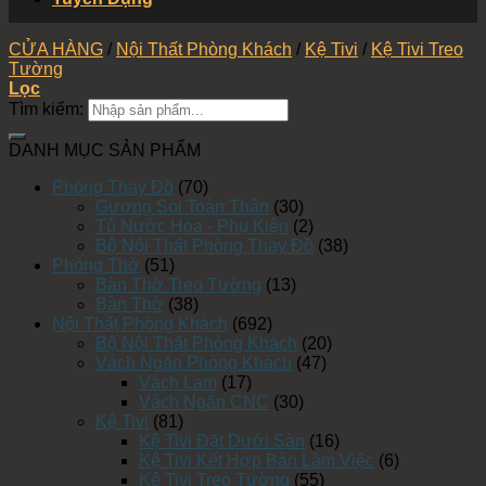
CỬA HÀNG
/
Nội Thất Phòng Khách
/
Kệ Tivi
/
Kệ Tivi Treo
Tường
Lọc
Tìm kiếm:
DANH MỤC SẢN PHẨM
Phòng Thay Đồ
(70)
Gương Soi Toàn Thân
(30)
Tủ Nước Hoa - Phụ Kiện
(2)
Bộ Nội Thất Phòng Thay Đồ
(38)
Phòng Thờ
(51)
Bàn Thờ Treo Tường
(13)
Bàn Thờ
(38)
Nội Thất Phòng Khách
(692)
Bộ Nội Thất Phòng Khách
(20)
Vách Ngăn Phòng Khách
(47)
Vách Lam
(17)
Vách Ngăn CNC
(30)
Kệ Tivi
(81)
Kệ Tivi Đặt Dưới Sàn
(16)
Kệ Tivi Kết Hợp Bàn Làm Việc
(6)
Kệ Tivi Treo Tường
(55)