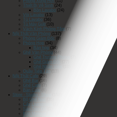
Phòng Xông Hơi
(11)
Thiết Bị Vệ Sinh
(24)
Bồn Lavabo
(24)
Vòi Lavabo
(13)
Tủ Lavabo
(36)
Tủ Máy Giặt
(10)
Vách Kính Phòng Tắm
(7)
Nội Thất Văn Phòng
(137)
Phòng Giám Đốc
(8)
Phòng Họp
(34)
Bàn họp
(34)
Ghế Văn Phòng
(44)
Ghế Trưởng Phòng
(7)
Ghế Giám Đốc
(27)
Ghế Nhân Viên
(10)
Quầy Tiếp Tân
(13)
Nội Thất Cafe
(29)
Ghế Bar
(16)
Ghế Cafe
(7)
Bàn Cafe
(6)
Store - Studio - Shop
(158)
Bộ Ghế Nail
(35)
Cây Livestream
(1)
Sào Treo Đồ
(1)
Bàn Makeup Pro
(45)