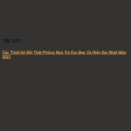
TIN TỨC
Các Thiết Kế Nội Thất Phòng Ngủ Trẻ Em Đẹp Và Hiện Đại Nhất Năm
2023