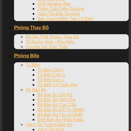
Ghế Window Bay
Thảm Trải Chân Giường
Vách Ốp Đầu Giường
Bàn Trang Điểm Tân Cổ Điển
Phòng Thay Đồ
Bộ Nội Thất Phòng Thay Đồ
Tủ Nước Hoa – Phụ Kiện
Gương Soi Toàn Thân
Phòng Bếp
Tủ Bếp
Tủ Bếp Chữ I
Tủ Bếp Chữ U
Tủ Bếp Góc L
Tủ Bếp Có Quầy Bar
Bộ Bàn Ăn
Bộ Bàn Ăn Giá Rẻ
Bộ Bàn Ăn Hiện Đại
Bộ Bàn Ăn Cao Cấp
Bộ Bàn Ăn Gỗ Tự Nhiên
Bộ Bàn Ăn Tân Cổ Điển
Ghế Bàn Ăn Nhập Khẩu
Vách Ốp Tường Bàn Ăn
Vách Ốp Kính