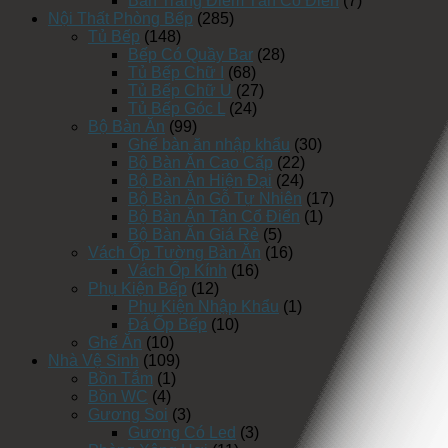
Bàn Trang Điểm Tân Cổ Điển
(7)
Nội Thất Phòng Bếp
(285)
Tủ Bếp
(148)
Bếp Có Quầy Bar
(28)
Tủ Bếp Chữ I
(68)
Tủ Bếp Chữ U
(27)
Tủ Bếp Góc L
(24)
Bộ Bàn Ăn
(99)
Ghế bàn ăn nhập khẩu
(30)
Bộ Bàn Ăn Cao Cấp
(22)
Bộ Bàn Ăn Hiện Đại
(24)
Bộ Bàn Ăn Gỗ Tự Nhiên
(17)
Bộ Bàn Ăn Tân Cổ Điển
(1)
Bộ Bàn Ăn Giá Rẻ
(5)
Vách Ốp Tường Bàn Ăn
(16)
Vách Ốp Kính
(16)
Phụ Kiện Bếp
(12)
Phụ Kiện Nhập Khẩu
(1)
Đá Ốp Bếp
(10)
Ghế Ăn
(10)
Nhà Vệ Sinh
(109)
Bồn Tắm
(1)
Bồn WC
(4)
Gương Soi
(3)
Gương Có Led
(3)