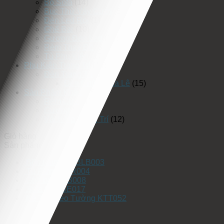
Bộ Sofa
(14)
Bục Thử Váy Cưới
(5)
Đèn Led Rọi
(1)
Ghế Bar
(10)
Gương Đèn Led
(25)
Rèm Thay Đồ
(3)
Tủ Phụ Kiện
(17)
Phụ Kiện Trang Trí
(19)
Đèn Trang Trí
(19)
Đèn Chùm Pha Lê
(15)
Sản Phẩm Khác
(75)
Rèm Cửa
(42)
Gương
(3)
Vách Ốp Trang Trí
(12)
Giỏ hàng
Sản phẩm
Bồn Lavabo - BLB003
Tủ Rượu - TR004
Ghế bar - GB008
Sofa Bed BE017
Kệ Tivi Treo Tường KTT052