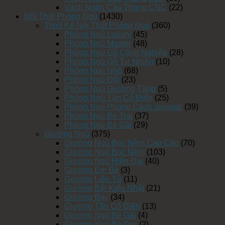
Vách Ngăn Cầu Thang CNC
(22)
Nội Thất Phòng Ngủ
(1430)
Thiết Kế Nội Thất Phòng Ngủ
(360)
Phòng Ngủ Luxury
(45)
Phòng Ngủ Master
(48)
Phòng Ngủ Gỗ Công Nghiệp
(28)
Phòng Ngủ Gỗ Tự Nhiên
(10)
Phòng Ngủ Nhỏ
(68)
Phòng Ngủ Đôi
(23)
Phòng Ngủ Giường Tầng
(5)
Phòng Ngủ Tân Cổ Điển
(25)
Phòng Ngủ Phong Cách Japandi
(39)
Phòng Ngủ Bé Trai
(37)
Phòng Ngủ Bé Gái
(29)
Giường Ngủ
(375)
Giường Ngủ Bọc Nệm Cao Cấp
(70)
Giường Ngủ Bọc Nệm
(103)
Giường Ngủ Hiện Đại
(40)
Giường Em Bé
(3)
Giường Liền Tủ
(11)
Giường Bệt Kiểu Nhật
(21)
Giường Bục
(34)
Giường Tân Cổ Điển
(13)
Giường Ngủ Bé Gái
(4)
Giường Ngủ Bé Trai
(2)