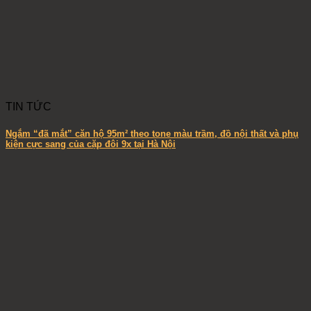
TIN TỨC
Ngắm “đã mắt” căn hộ 95m² theo tone màu trầm, đồ nội thất và phụ
kiện cực sang của cặp đôi 9x tại Hà Nội