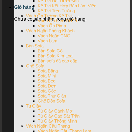
Kệ Tivi Đặt Dưới Sàn
Kệ Tivi Kết Hợp Bàn Làm Việc
Giỏ hàng
Kệ Tivi Treo Tường
Vách Ốp Tường Kệ Tivi
Chưa có sản phẩm trong giỏ hàng.
Vách Ốp Lam Ri Gỗ
Vách Ốp Pima
Vách Ngăn Phòng Khách
Vách Ngăn CNC
Vách Lam
Bàn Sofa
Bàn Sofa Gỗ
Bàn Sofa Kim Loại
Bàn sofa đá cao cấp
Ghế Sofa
Sofa Băng
Sofa Mini
Sofa Bed
Sofa Đơn
Sofa Góc
Sofa Thư Giãn
Ghế Đôn Sofa
Tủ Giày
Tủ Giày Cánh Mở
Tủ Giày Cao Sát Trần
Tủ Giày Thông Minh
Vách Ngăn Cầu Thang
Vách Ngăn Cầu Thang Lam