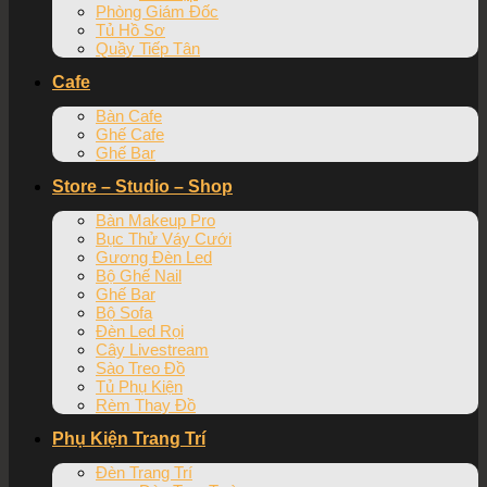
Phòng Giám Đốc
Tủ Hồ Sơ
Quầy Tiếp Tân
Cafe
Bàn Cafe
Ghế Cafe
Ghế Bar
Store – Studio – Shop
Bàn Makeup Pro
Bục Thử Váy Cưới
Gương Đèn Led
Bộ Ghế Nail
Ghế Bar
Bộ Sofa
Đèn Led Rọi
Cây Livestream
Sào Treo Đồ
Tủ Phụ Kiện
Rèm Thay Đồ
Phụ Kiện Trang Trí
Đèn Trang Trí