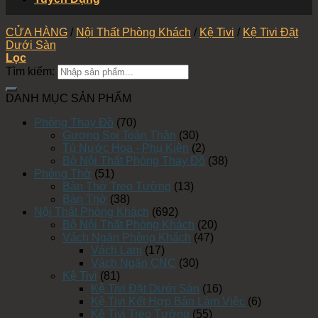
CỬA HÀNG
/
Nội Thất Phòng Khách
/
Kệ Tivi
/
Kệ Tivi Đặt
Dưới Sàn
Lọc
Tìm kiếm:
DANH MỤC SẢN PHẨM
Phòng Thay Đồ
(70)
Gương Soi Toàn Thân
(30)
Tủ Nước Hoa - Phụ Kiện
(2)
Bộ Nội Thất Phòng Thay Đồ
(38)
Phòng Thờ
(51)
Bàn Thờ Treo Tường
(13)
Bàn Thờ
(38)
Nội Thất Phòng Khách
(692)
Bộ Nội Thất Phòng Khách
(20)
Vách Ngăn Phòng Khách
(47)
Vách Lam
(17)
Vách Ngăn CNC
(30)
Kệ Tivi
(81)
Kệ Tivi Đặt Dưới Sàn
(16)
Kệ Tivi Kết Hợp Bàn Làm Việc
(6)
Kệ Tivi Treo Tường
(55)