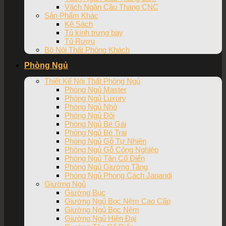
Vách Ngăn Cầu Thang CNC
Sản Phẩm Khác
Kệ Sách
Tủ kính trưng bày
Tủ Rượu
Bộ Nội Thất Phòng Khách
Phòng Ngủ
Thiết Kế Nội Thất Phòng Ngủ
Phòng Ngủ Master
Phòng Ngủ Luxury
Phòng Ngủ Nhỏ
Phòng Ngủ Đôi
Phòng Ngủ Bé Gái
Phòng Ngủ Bé Trai
Phòng Ngủ Gỗ Tự Nhiên
Phòng Ngủ Gỗ Công Nghiệp
Phòng Ngủ Tân Cổ Điển
Phòng Ngủ Giường Tầng
Phòng Ngủ Phong Cách Japandi
Giường Ngủ
Giường Bục
Giường Ngủ Bọc Nệm Cao Cấp
Giường Ngủ Bọc Nệm
Giường Ngủ Hiện Đại