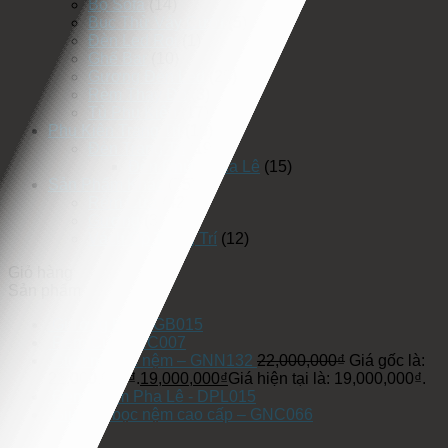
Bộ Sofa
(14)
Bục Thử Váy Cưới
(5)
Đèn Led Rọi
(1)
Ghế Bar
(10)
Gương Đèn Led
(25)
Rèm Thay Đồ
(3)
Tủ Phụ Kiện
(17)
Phụ Kiện Trang Trí
(19)
Đèn Trang Trí
(19)
Đèn Chùm Pha Lê
(15)
Sản Phẩm Khác
(75)
Rèm Cửa
(42)
Gương
(3)
Vách Ốp Trang Trí
(12)
Giỏ hàng
Sản phẩm
Giường Bục - GB015
Rèm Cửa - RC007
Giường bọc nệm – GNN132
22,000,000
₫
Giá gốc là:
22,000,000₫.
19,000,000
₫
Giá hiện tại là: 19,000,000₫.
Đèn Chùm Pha Lê - DPL015
Giường bọc nệm cao cấp – GNC066