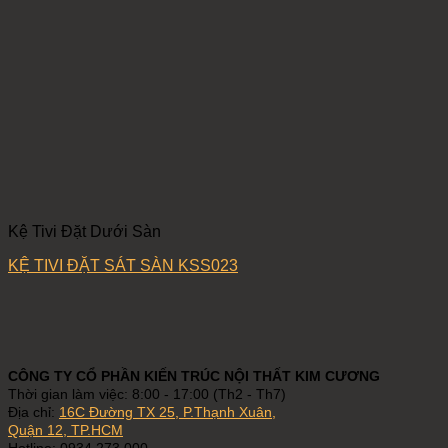
Kệ Tivi Đặt Dưới Sàn
KỆ TIVI ĐẶT SÁT SÀN KSS023
CÔNG TY CỔ PHẦN KIẾN TRÚC NỘI THẤT KIM CƯƠNG
Thời gian làm việc: 8:00 - 17:00 (Th2 - Th7)
Địa chỉ:
16C Đường TX 25, P.Thạnh Xuân,
Quận 12, TP.HCM