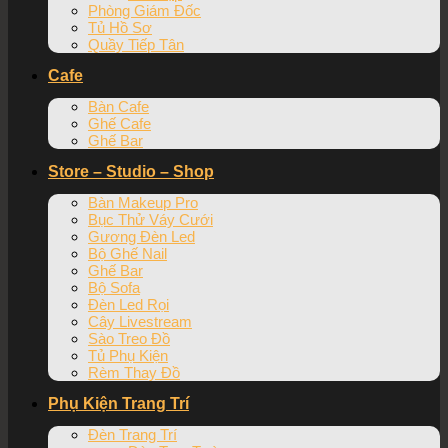
Phòng Giám Đốc
Tủ Hồ Sơ
Quầy Tiếp Tân
Cafe
Bàn Cafe
Ghế Cafe
Ghế Bar
Store – Studio – Shop
Bàn Makeup Pro
Bục Thử Váy Cưới
Gương Đèn Led
Bộ Ghế Nail
Ghế Bar
Bộ Sofa
Đèn Led Rọi
Cây Livestream
Sào Treo Đồ
Tủ Phụ Kiện
Rèm Thay Đồ
Phụ Kiện Trang Trí
Đèn Trang Trí