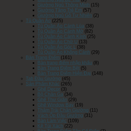
Giường Ngủ Thông Minh
(15)
Giường Tầng Trẻ Em
(57)
Giường Ngủ Gỗ Tự Nhiên
(2)
Tủ Quần Áo
(225)
Tủ Quần Áo Cánh Lùa
(38)
Tủ Quần Áo Cánh Mở
(82)
Tủ Quần Áo Cánh Kính
(25)
Tủ Quần Áo Chữ U
(13)
Tủ Quần Áo Góc L
(38)
Tủ Quần Áo Không Cánh
(29)
Bàn Trang Điểm
(161)
Bàn trang điểm nhập khẩu
(8)
Bàn Trang Điểm Bệt
(5)
Bàn Trang Điểm Hiện Đại
(148)
Tab Đầu Giường
(45)
Sản Phẩm Khác
(265)
Ghế Decor
(3)
Bộ Chăn Ga
(34)
Ghế Thư Giãn
(29)
Ghế Window Bay
(19)
Thảm Trải Chân Giường
(11)
Vách Ốp Đầu Giường
(31)
Bàn Làm Việc
(109)
Kệ Túi Xách
(22)