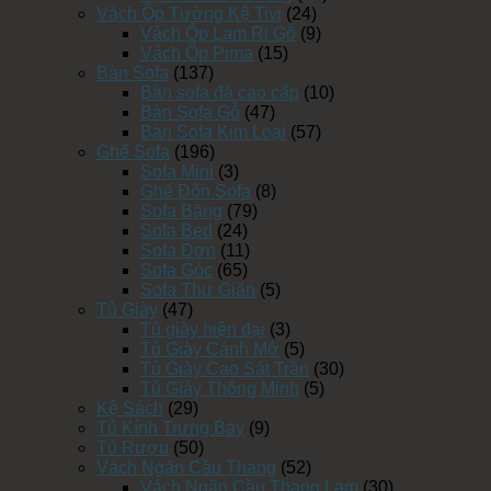
Vách Ốp Tường Kệ Tivi
(24)
Vách Ốp Lam Ri Gỗ
(9)
Vách Ốp Pima
(15)
Bàn Sofa
(137)
Bàn sofa đá cao cấp
(10)
Bàn Sofa Gỗ
(47)
Bàn Sofa Kim Loại
(57)
Ghế Sofa
(196)
Sofa Mini
(3)
Ghế Đôn Sofa
(8)
Sofa Băng
(79)
Sofa Bed
(24)
Sofa Đơn
(11)
Sofa Góc
(65)
Sofa Thư Giãn
(5)
Tủ Giày
(47)
Tủ giày hiện đại
(3)
Tủ Giày Cánh Mở
(5)
Tủ Giày Cao Sát Trần
(30)
Tủ Giày Thông Minh
(5)
Kệ Sách
(29)
Tủ Kính Trưng Bày
(9)
Tủ Rượu
(50)
Vách Ngăn Cầu Thang
(52)
Vách Ngăn Cầu Thang Lam
(30)