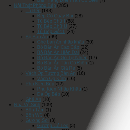
Bàn Trang Điểm Tân Cổ Điển
(7)
Nội Thất Phòng Bếp
(285)
Tủ Bếp
(148)
Bếp Có Quầy Bar
(28)
Tủ Bếp Chữ I
(68)
Tủ Bếp Chữ U
(27)
Tủ Bếp Góc L
(24)
Bộ Bàn Ăn
(99)
Ghế bàn ăn nhập khẩu
(30)
Bộ Bàn Ăn Cao Cấp
(22)
Bộ Bàn Ăn Hiện Đại
(24)
Bộ Bàn Ăn Gỗ Tự Nhiên
(17)
Bộ Bàn Ăn Tân Cổ Điển
(1)
Bộ Bàn Ăn Giá Rẻ
(5)
Vách Ốp Tường Bàn Ăn
(16)
Vách Ốp Kính
(16)
Phụ Kiện Bếp
(12)
Phụ Kiện Nhập Khẩu
(1)
Đá Ốp Bếp
(10)
Ghế Ăn
(10)
Nhà Vệ Sinh
(109)
Bồn Tắm
(1)
Bồn WC
(4)
Gương Soi
(3)
Gương Có Led
(3)