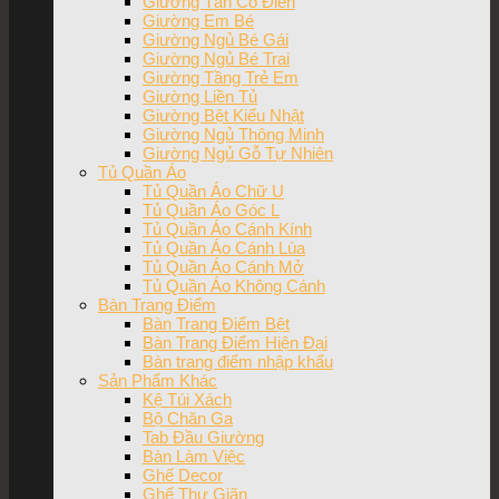
Giường Tân Cổ Điển
Giường Em Bé
Giường Ngủ Bé Gái
Giường Ngủ Bé Trai
Giường Tầng Trẻ Em
Giường Liền Tủ
Giường Bệt Kiểu Nhật
Giường Ngủ Thông Minh
Giường Ngủ Gỗ Tự Nhiên
Tủ Quần Áo
Tủ Quần Áo Chữ U
Tủ Quần Áo Góc L
Tủ Quần Áo Cánh Kính
Tủ Quần Áo Cánh Lùa
Tủ Quần Áo Cánh Mở
Tủ Quần Áo Không Cánh
Bàn Trang Điểm
Bàn Trang Điểm Bệt
Bàn Trang Điểm Hiện Đại
Bàn trang điểm nhập khẩu
Sản Phẩm Khác
Kệ Túi Xách
Bộ Chăn Ga
Tab Đầu Giường
Bàn Làm Việc
Ghế Decor
Ghế Thư Giãn