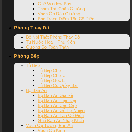
Ghế Window Bay
Thảm Trải Chân Giường
Vách Ốp Đầu Giường
Bàn Trang Điểm Tân Cổ Điển
Phòng Thay Đồ
Bộ Nội Thất Phòng Thay Đồ
Tủ Nước Hoa – Phụ Kiện
Gương Soi Toàn Thân
Phòng Bếp
Tủ Bếp
Tủ Bếp Chữ I
Tủ Bếp Chữ U
Tủ Bếp Góc L
Tủ Bếp Có Quầy Bar
Bộ Bàn Ăn
Bộ Bàn Ăn Giá Rẻ
Bộ Bàn Ăn Hiện Đại
Bộ Bàn Ăn Cao Cấp
Bộ Bàn Ăn Gỗ Tự Nhiên
Bộ Bàn Ăn Tân Cổ Điển
Ghế Bàn Ăn Nhập Khẩu
Vách Ốp Tường Bàn Ăn
Vách Ốp Kính