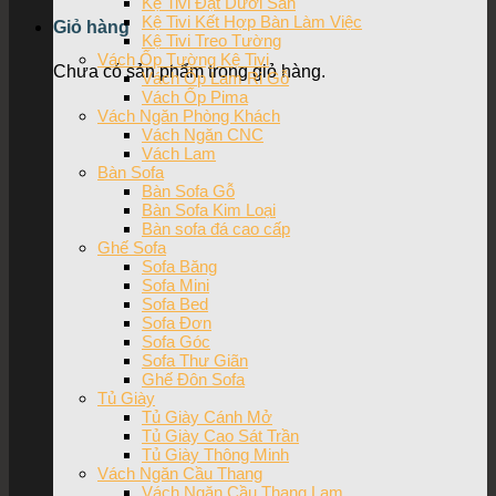
Kệ Tivi Đặt Dưới Sàn
Kệ Tivi Kết Hợp Bàn Làm Việc
Giỏ hàng
Kệ Tivi Treo Tường
Vách Ốp Tường Kệ Tivi
Chưa có sản phẩm trong giỏ hàng.
Vách Ốp Lam Ri Gỗ
Vách Ốp Pima
Vách Ngăn Phòng Khách
Vách Ngăn CNC
Vách Lam
Bàn Sofa
Bàn Sofa Gỗ
Bàn Sofa Kim Loại
Bàn sofa đá cao cấp
Ghế Sofa
Sofa Băng
Sofa Mini
Sofa Bed
Sofa Đơn
Sofa Góc
Sofa Thư Giãn
Ghế Đôn Sofa
Tủ Giày
Tủ Giày Cánh Mở
Tủ Giày Cao Sát Trần
Tủ Giày Thông Minh
Vách Ngăn Cầu Thang
Vách Ngăn Cầu Thang Lam