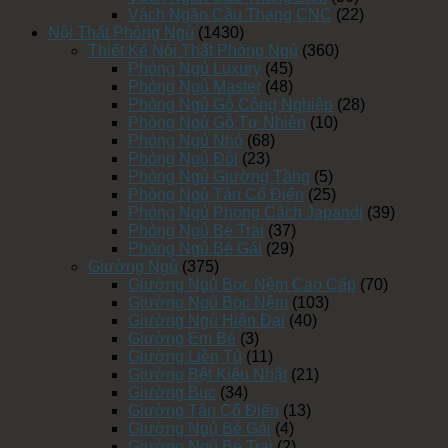
Vách Ngăn Cầu Thang CNC
(22)
Nội Thất Phòng Ngủ
(1430)
Thiết Kế Nội Thất Phòng Ngủ
(360)
Phòng Ngủ Luxury
(45)
Phòng Ngủ Master
(48)
Phòng Ngủ Gỗ Công Nghiệp
(28)
Phòng Ngủ Gỗ Tự Nhiên
(10)
Phòng Ngủ Nhỏ
(68)
Phòng Ngủ Đôi
(23)
Phòng Ngủ Giường Tầng
(5)
Phòng Ngủ Tân Cổ Điển
(25)
Phòng Ngủ Phong Cách Japandi
(39)
Phòng Ngủ Bé Trai
(37)
Phòng Ngủ Bé Gái
(29)
Giường Ngủ
(375)
Giường Ngủ Bọc Nệm Cao Cấp
(70)
Giường Ngủ Bọc Nệm
(103)
Giường Ngủ Hiện Đại
(40)
Giường Em Bé
(3)
Giường Liền Tủ
(11)
Giường Bệt Kiểu Nhật
(21)
Giường Bục
(34)
Giường Tân Cổ Điển
(13)
Giường Ngủ Bé Gái
(4)
Giường Ngủ Bé Trai
(2)