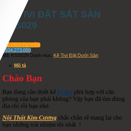
KỆ TIVI ĐẶT SÁT SÀN
KSS029
HỖ TRỢ TƯ VẤN
0934.273.000
Mã:
KSS029
Danh mục:
Kệ Tivi Đặt Dưới Sàn
Mô tả
Chào Bạn
Bạn đang cần thiết kế
kệ tivi
phù hợp với căn
phòng của bạn phải không? Vậy bạn đã tìm đúng
địa chỉ rồi bạn nhé.
Nội Thất Kim Cương
chắc chắn sẽ mang lại cho
bạn những trải nhiệm tốt nhất !