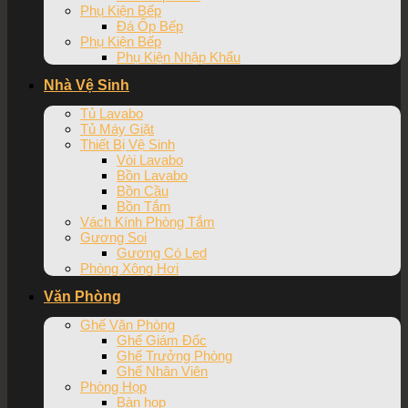
Phụ Kiện Bếp
Đá Ốp Bếp
Phụ Kiện Bếp
Phụ Kiện Nhập Khẩu
Nhà Vệ Sinh
Tủ Lavabo
Tủ Máy Giặt
Thiết Bị Vệ Sinh
Vòi Lavabo
Bồn Lavabo
Bồn Cầu
Bồn Tắm
Vách Kính Phòng Tắm
Gương Soi
Gương Có Led
Phòng Xông Hơi
Văn Phòng
Ghế Văn Phòng
Ghế Giám Đốc
Ghế Trưởng Phòng
Ghế Nhân Viên
Phòng Họp
Bàn họp