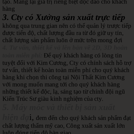
tạo. Mang lại giá trị riêng biệt độc đáo cho khách
hàng
3. Cty có Xưởng sản xuất trực tiếp
không qua trung gian nên có thể quản lý trược tiếp
được tiến độ, chất lượng đầu ra từ đó giữ uy tín,
chất lượng sản phẩm luôn ở mức trên mong đợi
4. Tư vấn, thiết kế và lên bản vẽ 2D, 3D hoàn
toàn miễn phí:
Để quý khách hàng có lòng tin
tuyệt đối với Kim Cương, Cty có chính sách hỗ trợ
tư vấn, thiết kế hoàn toàn miễn phí cho quý khách
hàng khi chọn thi công tại Nội Thất Kim Cương
với mong muốn mang tới cho quý khách hàng
những thiết kế độc, lạ, sáng tạo từ chính đội ngũ
Kiến Trúc Sư giàu kinh nghiệm của cty.
5. Máy móc và thiết bị sản xuất
hiện đạ
i,
đem đến cho quý khách sản phẩm đạt
chất lượng thẩm mỹ cao, Công xuất sản xuất lớn
luôn đúng tiến độ bàn giao