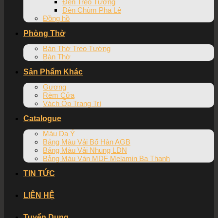
Đèn Treo Tường
Đèn Chùm Pha Lê
Đồng hồ
Phòng Thờ
Bàn Thờ Treo Tường
Bàn Thờ
Sản Phẩm Khác
Gương
Rèm Cửa
Vách Ốp Trang Trí
Catalogue
Màu Da Ý
Bảng Màu Vải Bố Hàn AGB
Bảng Màu Vải Nhung LDN
Bảng Màu Ván MDF Melamin Ba Thanh
TIN TỨC
LIÊN HỆ
Tuyển Dụng