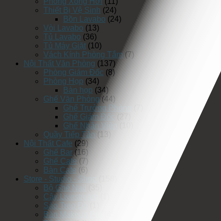
Phòng Xông Hơi
(11)
Thiết Bị Vệ Sinh
(24)
Bồn Lavabo
(24)
Vòi Lavabo
(13)
Tủ Lavabo
(36)
Tủ Máy Giặt
(10)
Vách Kính Phòng Tắm
(7)
Nội Thất Văn Phòng
(137)
Phòng Giám Đốc
(8)
Phòng Họp
(34)
Bàn họp
(34)
Ghế Văn Phòng
(44)
Ghế Trưởng Phòng
(7)
Ghế Giám Đốc
(27)
Ghế Nhân Viên
(10)
Quầy Tiếp Tân
(13)
Nội Thất Cafe
(29)
Ghế Bar
(16)
Ghế Cafe
(7)
Bàn Cafe
(6)
Store - Studio - Shop
(158)
Bộ Ghế Nail
(35)
Cây Livestream
(1)
Sào Treo Đồ
(1)
Bàn Makeup Pro
(45)