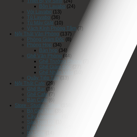
Thiết Bị Vệ Sinh
(24)
Bồn Lavabo
(24)
Vòi Lavabo
(13)
Tủ Lavabo
(36)
Tủ Máy Giặt
(10)
Vách Kính Phòng Tắm
(7)
Nội Thất Văn Phòng
(137)
Phòng Giám Đốc
(8)
Phòng Họp
(34)
Bàn họp
(34)
Ghế Văn Phòng
(44)
Ghế Trưởng Phòng
(7)
Ghế Giám Đốc
(27)
Ghế Nhân Viên
(10)
Quầy Tiếp Tân
(13)
Nội Thất Cafe
(29)
Ghế Bar
(16)
Ghế Cafe
(7)
Bàn Cafe
(6)
Store - Studio - Shop
(158)
Bộ Ghế Nail
(35)
Cây Livestream
(1)
Sào Treo Đồ
(1)
Bàn Makeup Pro
(45)
Bộ Sofa
(14)