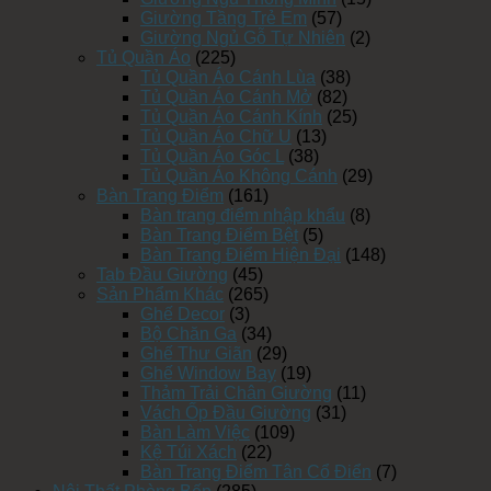
Giường Tầng Trẻ Em
(57)
Giường Ngủ Gỗ Tự Nhiên
(2)
Tủ Quần Áo
(225)
Tủ Quần Áo Cánh Lùa
(38)
Tủ Quần Áo Cánh Mở
(82)
Tủ Quần Áo Cánh Kính
(25)
Tủ Quần Áo Chữ U
(13)
Tủ Quần Áo Góc L
(38)
Tủ Quần Áo Không Cánh
(29)
Bàn Trang Điểm
(161)
Bàn trang điểm nhập khẩu
(8)
Bàn Trang Điểm Bệt
(5)
Bàn Trang Điểm Hiện Đại
(148)
Tab Đầu Giường
(45)
Sản Phẩm Khác
(265)
Ghế Decor
(3)
Bộ Chăn Ga
(34)
Ghế Thư Giãn
(29)
Ghế Window Bay
(19)
Thảm Trải Chân Giường
(11)
Vách Ốp Đầu Giường
(31)
Bàn Làm Việc
(109)
Kệ Túi Xách
(22)
Bàn Trang Điểm Tân Cổ Điển
(7)