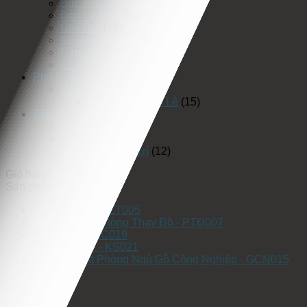
Bục Thử Váy Cưới
(5)
Đèn Led Rọi
(1)
Ghế Bar
(10)
Gương Đèn Led
(25)
Rèm Thay Đồ
(3)
Tủ Phụ Kiện
(17)
Phụ Kiện Trang Trí
(19)
Đèn Trang Trí
(19)
Đèn Chùm Pha Lê
(15)
Sản Phẩm Khác
(75)
Rèm Cửa
(42)
Gương
(3)
Vách Ốp Trang Trí
(12)
Giỏ hàng
Sản phẩm
Quầy Lễ Tân QLT005
Bộ Nội Thất Phòng Thay Đồ - PTĐ007
Rèm Cửa - RC019
Kệ Túi Xách - KS021
Bộ Nội Thất Phòng Ngủ Gỗ Công Nghiệp - GCN015