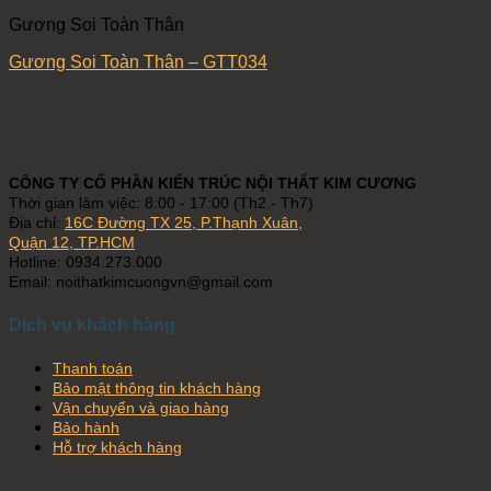
Gương Soi Toàn Thân
Gương Soi Toàn Thân – GTT034
CÔNG TY CỔ PHẦN KIẾN TRÚC NỘI THẤT KIM CƯƠNG
Thời gian làm việc: 8:00 - 17:00 (Th2 - Th7)
Địa chỉ:
16C Đường TX 25, P.Thạnh Xuân,
Quận 12, TP.HCM
Hotline: 0934.273.000
Email: noithatkimcuongvn@gmail.com
Dịch vụ khách hàng
Thanh toán
Bảo mật thông tin khách hàng
Vận chuyển và giao hàng
Bảo hành
Hỗ trợ khách hàng