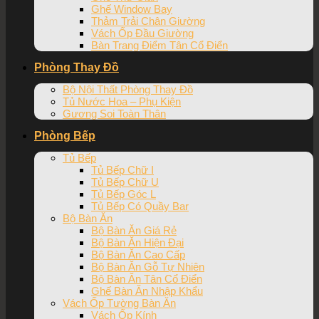
Ghế Window Bay
Thảm Trải Chân Giường
Vách Ốp Đầu Giường
Bàn Trang Điểm Tân Cổ Điển
Phòng Thay Đồ
Bộ Nội Thất Phòng Thay Đồ
Tủ Nước Hoa – Phụ Kiện
Gương Soi Toàn Thân
Phòng Bếp
Tủ Bếp
Tủ Bếp Chữ I
Tủ Bếp Chữ U
Tủ Bếp Góc L
Tủ Bếp Có Quầy Bar
Bộ Bàn Ăn
Bộ Bàn Ăn Giá Rẻ
Bộ Bàn Ăn Hiện Đại
Bộ Bàn Ăn Cao Cấp
Bộ Bàn Ăn Gỗ Tự Nhiên
Bộ Bàn Ăn Tân Cổ Điển
Ghế Bàn Ăn Nhập Khẩu
Vách Ốp Tường Bàn Ăn
Vách Ốp Kính