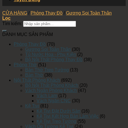
CỬA HÀNG
/
Phòng Thay Đồ
/
Gương Soi Toàn Thân
Lọc
Tìm kiếm:
DANH MỤC SẢN PHẨM
Phòng Thay Đồ
(70)
Gương Soi Toàn Thân
(30)
Tủ Nước Hoa - Phụ Kiện
(2)
Bộ Nội Thất Phòng Thay Đồ
(38)
Phòng Thờ
(51)
Bàn Thờ Treo Tường
(13)
Bàn Thờ
(38)
Nội Thất Phòng Khách
(692)
Bộ Nội Thất Phòng Khách
(20)
Vách Ngăn Phòng Khách
(47)
Vách Lam
(17)
Vách Ngăn CNC
(30)
Kệ Tivi
(81)
Kệ Tivi Đặt Dưới Sàn
(16)
Kệ Tivi Kết Hợp Bàn Làm Việc
(6)
Kệ Tivi Treo Tường
(55)
Vách Ốp Tường Kệ Tivi
(24)