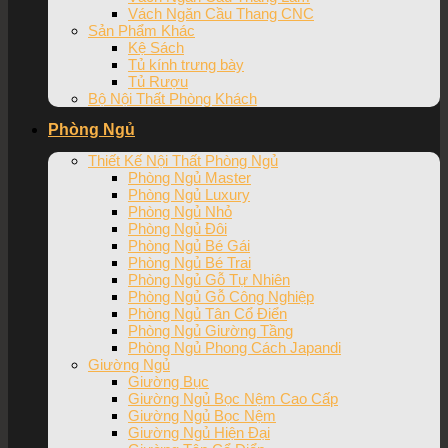
Vách Ngăn Cầu Thang CNC
Sản Phẩm Khác
Kệ Sách
Tủ kính trưng bày
Tủ Rượu
Bộ Nội Thất Phòng Khách
Phòng Ngủ
Thiết Kế Nội Thất Phòng Ngủ
Phòng Ngủ Master
Phòng Ngủ Luxury
Phòng Ngủ Nhỏ
Phòng Ngủ Đôi
Phòng Ngủ Bé Gái
Phòng Ngủ Bé Trai
Phòng Ngủ Gỗ Tự Nhiên
Phòng Ngủ Gỗ Công Nghiệp
Phòng Ngủ Tân Cổ Điển
Phòng Ngủ Giường Tầng
Phòng Ngủ Phong Cách Japandi
Giường Ngủ
Giường Bục
Giường Ngủ Bọc Nệm Cao Cấp
Giường Ngủ Bọc Nệm
Giường Ngủ Hiện Đại