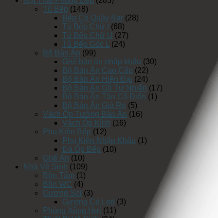
Nội Thất Phòng Bếp
(285)
Tủ Bếp
(148)
Bếp Có Quầy Bar
(28)
Tủ Bếp Chữ I
(68)
Tủ Bếp Chữ U
(27)
Tủ Bếp Góc L
(24)
Bộ Bàn Ăn
(99)
Ghế bàn ăn nhập khẩu
(30)
Bộ Bàn Ăn Cao Cấp
(22)
Bộ Bàn Ăn Hiện Đại
(24)
Bộ Bàn Ăn Gỗ Tự Nhiên
(17)
Bộ Bàn Ăn Tân Cổ Điển
(1)
Bộ Bàn Ăn Giá Rẻ
(5)
Vách Ốp Tường Bàn Ăn
(16)
Vách Ốp Kính
(16)
Phụ Kiện Bếp
(12)
Phụ Kiện Nhập Khẩu
(1)
Đá Ốp Bếp
(10)
Ghế Ăn
(10)
Nhà Vệ Sinh
(109)
Bồn Tắm
(1)
Bồn WC
(4)
Gương Soi
(3)
Gương Có Led
(3)
Phòng Xông Hơi
(11)