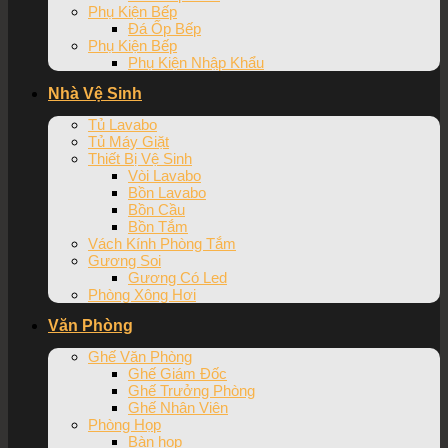
Phụ Kiện Bếp
Đá Ốp Bếp
Phụ Kiện Bếp
Phụ Kiện Nhập Khẩu
Nhà Vệ Sinh
Tủ Lavabo
Tủ Máy Giặt
Thiết Bị Vệ Sinh
Vòi Lavabo
Bồn Lavabo
Bồn Cầu
Bồn Tắm
Vách Kính Phòng Tắm
Gương Soi
Gương Có Led
Phòng Xông Hơi
Văn Phòng
Ghế Văn Phòng
Ghế Giám Đốc
Ghế Trưởng Phòng
Ghế Nhân Viên
Phòng Họp
Bàn họp