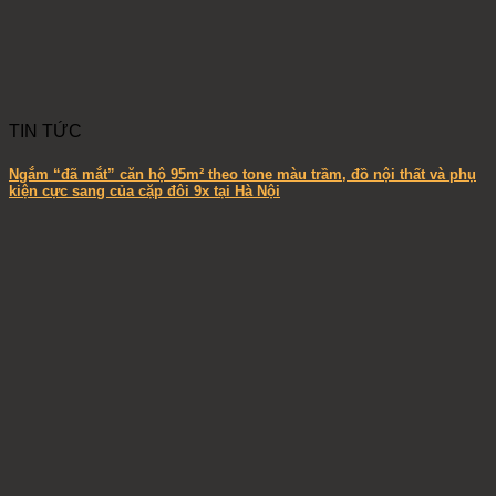
TIN TỨC
Ngắm “đã mắt” căn hộ 95m² theo tone màu trầm, đồ nội thất và phụ
kiện cực sang của cặp đôi 9x tại Hà Nội