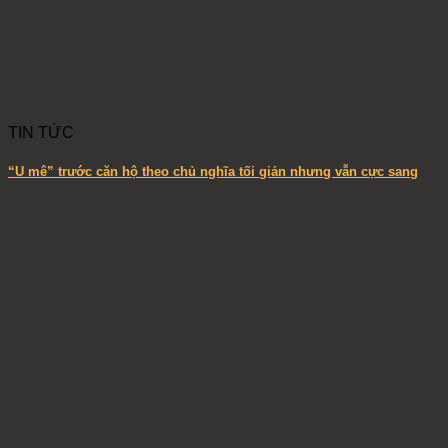
TIN TỨC
“U mê” trước căn hộ theo chủ nghĩa tối giản nhưng vẫn cực sang