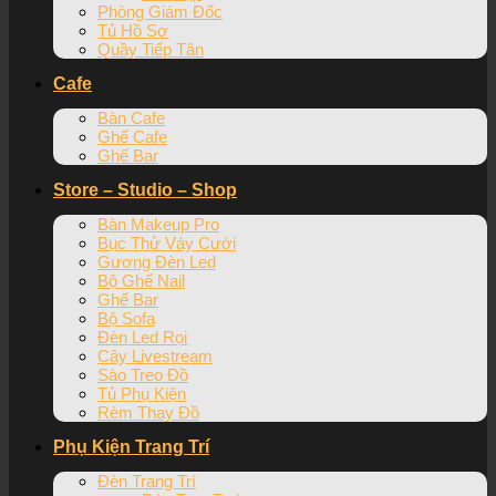
Phòng Giám Đốc
Tủ Hồ Sơ
Quầy Tiếp Tân
Cafe
Bàn Cafe
Ghế Cafe
Ghế Bar
Store – Studio – Shop
Bàn Makeup Pro
Bục Thử Váy Cưới
Gương Đèn Led
Bộ Ghế Nail
Ghế Bar
Bộ Sofa
Đèn Led Rọi
Cây Livestream
Sào Treo Đồ
Tủ Phụ Kiện
Rèm Thay Đồ
Phụ Kiện Trang Trí
Đèn Trang Trí