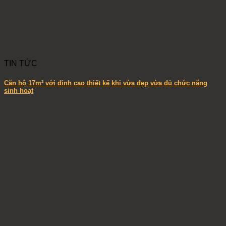
TIN TỨC
Căn hộ 17m² với đỉnh cao thiết kế khi vừa đẹp vừa đủ chức năng
sinh hoạt