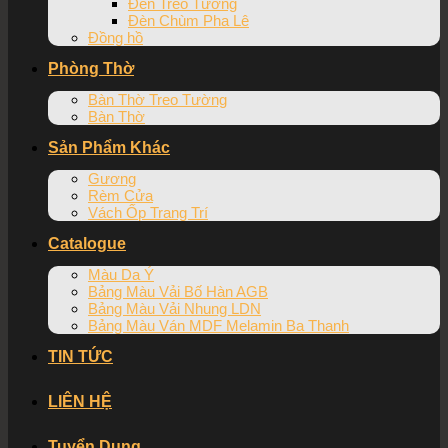
Đèn Treo Tường
Đèn Chùm Pha Lê
Đồng hồ
Phòng Thờ
Bàn Thờ Treo Tường
Bàn Thờ
Sản Phẩm Khác
Gương
Rèm Cửa
Vách Ốp Trang Trí
Catalogue
Màu Da Ý
Bảng Màu Vải Bố Hàn AGB
Bảng Màu Vải Nhung LDN
Bảng Màu Ván MDF Melamin Ba Thanh
TIN TỨC
LIÊN HỆ
Tuyển Dụng