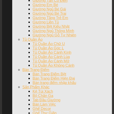
Giường Tân Cổ Điển
Giường Em Bé
Giường Ngủ Bé Gái
Giường Ngủ Bé Trai
Giường Tầng Trẻ Em
Giường Liền Tủ
Giường Bệt Kiểu Nhật
Giường Ngủ Thông Minh
Giường Ngủ Gỗ Tự Nhiên
Tủ Quần Áo
Tủ Quần Áo Chữ U
Tủ Quần Áo Góc L
Tủ Quần Áo Cánh Kính
Tủ Quần Áo Cánh Lùa
Tủ Quần Áo Cánh Mở
Tủ Quần Áo Không Cánh
Bàn Trang Điểm
Bàn Trang Điểm Bệt
Bàn Trang Điểm Hiện Đại
Bàn trang điểm nhập khẩu
Sản Phẩm Khác
Kệ Túi Xách
Bộ Chăn Ga
Tab Đầu Giường
Bàn Làm Việc
Ghế Decor
Ghế Thư Giãn