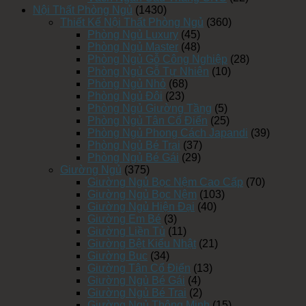
Nội Thất Phòng Ngủ
(1430)
Thiết Kế Nội Thất Phòng Ngủ
(360)
Phòng Ngủ Luxury
(45)
Phòng Ngủ Master
(48)
Phòng Ngủ Gỗ Công Nghiệp
(28)
Phòng Ngủ Gỗ Tự Nhiên
(10)
Phòng Ngủ Nhỏ
(68)
Phòng Ngủ Đôi
(23)
Phòng Ngủ Giường Tầng
(5)
Phòng Ngủ Tân Cổ Điển
(25)
Phòng Ngủ Phong Cách Japandi
(39)
Phòng Ngủ Bé Trai
(37)
Phòng Ngủ Bé Gái
(29)
Giường Ngủ
(375)
Giường Ngủ Bọc Nệm Cao Cấp
(70)
Giường Ngủ Bọc Nệm
(103)
Giường Ngủ Hiện Đại
(40)
Giường Em Bé
(3)
Giường Liền Tủ
(11)
Giường Bệt Kiểu Nhật
(21)
Giường Bục
(34)
Giường Tân Cổ Điển
(13)
Giường Ngủ Bé Gái
(4)
Giường Ngủ Bé Trai
(2)
Giường Ngủ Thông Minh
(15)