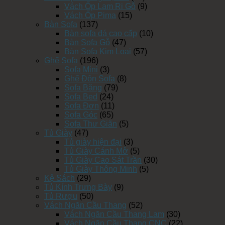
Vách Ốp Lam Ri Gỗ
(9)
Vách Ốp Pima
(15)
Bàn Sofa
(137)
Bàn sofa đá cao cấp
(10)
Bàn Sofa Gỗ
(47)
Bàn Sofa Kim Loại
(57)
Ghế Sofa
(196)
Sofa Mini
(3)
Ghế Đôn Sofa
(8)
Sofa Băng
(79)
Sofa Bed
(24)
Sofa Đơn
(11)
Sofa Góc
(65)
Sofa Thư Giãn
(5)
Tủ Giày
(47)
Tủ giày hiện đại
(3)
Tủ Giày Cánh Mở
(5)
Tủ Giày Cao Sát Trần
(30)
Tủ Giày Thông Minh
(5)
Kệ Sách
(29)
Tủ Kính Trưng Bày
(9)
Tủ Rượu
(50)
Vách Ngăn Cầu Thang
(52)
Vách Ngăn Cầu Thang Lam
(30)
Vách Ngăn Cầu Thang CNC
(22)