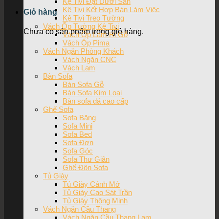
Kệ Tivi Đặt Dưới Sàn
Kệ Tivi Kết Hợp Bàn Làm Việc
Giỏ hàng
Kệ Tivi Treo Tường
Vách Ốp Tường Kệ Tivi
Chưa có sản phẩm trong giỏ hàng.
Vách Ốp Lam Ri Gỗ
Vách Ốp Pima
Vách Ngăn Phòng Khách
Vách Ngăn CNC
Vách Lam
Bàn Sofa
Bàn Sofa Gỗ
Bàn Sofa Kim Loại
Bàn sofa đá cao cấp
Ghế Sofa
Sofa Băng
Sofa Mini
Sofa Bed
Sofa Đơn
Sofa Góc
Sofa Thư Giãn
Ghế Đôn Sofa
Tủ Giày
Tủ Giày Cánh Mở
Tủ Giày Cao Sát Trần
Tủ Giày Thông Minh
Vách Ngăn Cầu Thang
Vách Ngăn Cầu Thang Lam