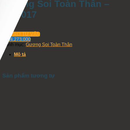
Gương Soi Toàn Thân –
GTT017
HỖ TRỢ TƯ VẤN
0934.273.000
Danh mục:
Gương Soi Toàn Thân
Mô tả
Sản phẩm tương tự