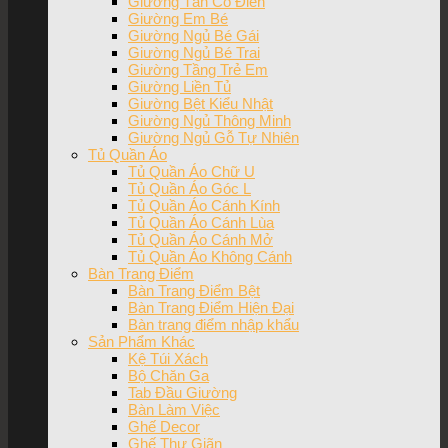
Giường Tân Cổ Điển
Giường Em Bé
Giường Ngủ Bé Gái
Giường Ngủ Bé Trai
Giường Tầng Trẻ Em
Giường Liền Tủ
Giường Bệt Kiểu Nhật
Giường Ngủ Thông Minh
Giường Ngủ Gỗ Tự Nhiên
Tủ Quần Áo
Tủ Quần Áo Chữ U
Tủ Quần Áo Góc L
Tủ Quần Áo Cánh Kính
Tủ Quần Áo Cánh Lùa
Tủ Quần Áo Cánh Mở
Tủ Quần Áo Không Cánh
Bàn Trang Điểm
Bàn Trang Điểm Bệt
Bàn Trang Điểm Hiện Đại
Bàn trang điểm nhập khẩu
Sản Phẩm Khác
Kệ Túi Xách
Bộ Chăn Ga
Tab Đầu Giường
Bàn Làm Việc
Ghế Decor
Ghế Thư Giãn