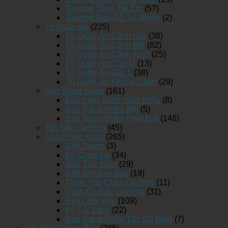
Giường Tầng Trẻ Em
(57)
Giường Ngủ Gỗ Tự Nhiên
(2)
Tủ Quần Áo
(225)
Tủ Quần Áo Cánh Lùa
(38)
Tủ Quần Áo Cánh Mở
(82)
Tủ Quần Áo Cánh Kính
(25)
Tủ Quần Áo Chữ U
(13)
Tủ Quần Áo Góc L
(38)
Tủ Quần Áo Không Cánh
(29)
Bàn Trang Điểm
(161)
Bàn trang điểm nhập khẩu
(8)
Bàn Trang Điểm Bệt
(5)
Bàn Trang Điểm Hiện Đại
(148)
Tab Đầu Giường
(45)
Sản Phẩm Khác
(265)
Ghế Decor
(3)
Bộ Chăn Ga
(34)
Ghế Thư Giãn
(29)
Ghế Window Bay
(19)
Thảm Trải Chân Giường
(11)
Vách Ốp Đầu Giường
(31)
Bàn Làm Việc
(109)
Kệ Túi Xách
(22)
Bàn Trang Điểm Tân Cổ Điển
(7)