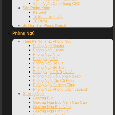
Vách Ngăn Cầu Thang CNC
Sản Phẩm Khác
Kệ Sách
Tủ kính trưng bày
Tủ Rượu
Bộ Nội Thất Phòng Khách
Phòng Ngủ
Thiết Kế Nội Thất Phòng Ngủ
Phòng Ngủ Master
Phòng Ngủ Luxury
Phòng Ngủ Nhỏ
Phòng Ngủ Đôi
Phòng Ngủ Bé Gái
Phòng Ngủ Bé Trai
Phòng Ngủ Gỗ Tự Nhiên
Phòng Ngủ Gỗ Công Nghiệp
Phòng Ngủ Tân Cổ Điển
Phòng Ngủ Giường Tầng
Phòng Ngủ Phong Cách Japandi
Giường Ngủ
Giường Bục
Giường Ngủ Bọc Nệm Cao Cấp
Giường Ngủ Bọc Nệm
Giường Ngủ Hiện Đại