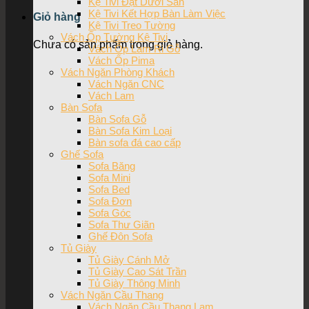
Kệ Tivi Đặt Dưới Sàn
Kệ Tivi Kết Hợp Bàn Làm Việc
Giỏ hàng
Kệ Tivi Treo Tường
Vách Ốp Tường Kệ Tivi
Chưa có sản phẩm trong giỏ hàng.
Vách Ốp Lam Ri Gỗ
Vách Ốp Pima
Vách Ngăn Phòng Khách
Vách Ngăn CNC
Vách Lam
Bàn Sofa
Bàn Sofa Gỗ
Bàn Sofa Kim Loại
Bàn sofa đá cao cấp
Ghế Sofa
Sofa Băng
Sofa Mini
Sofa Bed
Sofa Đơn
Sofa Góc
Sofa Thư Giãn
Ghế Đôn Sofa
Tủ Giày
Tủ Giày Cánh Mở
Tủ Giày Cao Sát Trần
Tủ Giày Thông Minh
Vách Ngăn Cầu Thang
Vách Ngăn Cầu Thang Lam