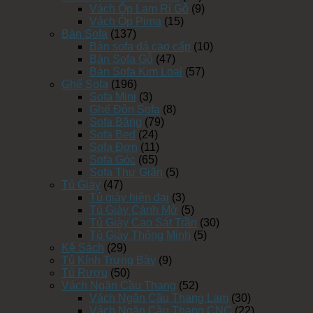
Vách Ốp Lam Ri Gỗ
(9)
Vách Ốp Pima
(15)
Bàn Sofa
(137)
Bàn sofa đá cao cấp
(10)
Bàn Sofa Gỗ
(47)
Bàn Sofa Kim Loại
(57)
Ghế Sofa
(196)
Sofa Mini
(3)
Ghế Đôn Sofa
(8)
Sofa Băng
(79)
Sofa Bed
(24)
Sofa Đơn
(11)
Sofa Góc
(65)
Sofa Thư Giãn
(5)
Tủ Giày
(47)
Tủ giày hiện đại
(3)
Tủ Giày Cánh Mở
(5)
Tủ Giày Cao Sát Trần
(30)
Tủ Giày Thông Minh
(5)
Kệ Sách
(29)
Tủ Kính Trưng Bày
(9)
Tủ Rượu
(50)
Vách Ngăn Cầu Thang
(52)
Vách Ngăn Cầu Thang Lam
(30)
Vách Ngăn Cầu Thang CNC
(22)