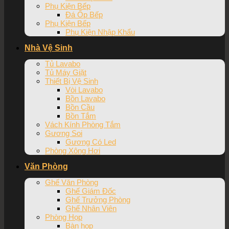
Phụ Kiện Bếp
Đá Ốp Bếp
Phụ Kiện Bếp
Phụ Kiện Nhập Khẩu
Nhà Vệ Sinh
Tủ Lavabo
Tủ Máy Giặt
Thiết Bị Vệ Sinh
Vòi Lavabo
Bồn Lavabo
Bồn Cầu
Bồn Tắm
Vách Kính Phòng Tắm
Gương Soi
Gương Có Led
Phòng Xông Hơi
Văn Phòng
Ghế Văn Phòng
Ghế Giám Đốc
Ghế Trưởng Phòng
Ghế Nhân Viên
Phòng Họp
Bàn họp