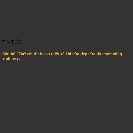
TIN TỨC
Căn hộ 17m² với đỉnh cao thiết kế khi vừa đẹp vừa đủ chức năng
sinh hoạt