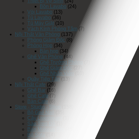
Thiết Bị Vệ Sinh
(24)
Bồn Lavabo
(24)
Vòi Lavabo
(13)
Tủ Lavabo
(36)
Tủ Máy Giặt
(10)
Vách Kính Phòng Tắm
(7)
Nội Thất Văn Phòng
(137)
Phòng Giám Đốc
(8)
Phòng Họp
(34)
Bàn họp
(34)
Ghế Văn Phòng
(44)
Ghế Trưởng Phòng
(7)
Ghế Giám Đốc
(27)
Ghế Nhân Viên
(10)
Quầy Tiếp Tân
(13)
Nội Thất Cafe
(29)
Ghế Bar
(16)
Ghế Cafe
(7)
Bàn Cafe
(6)
Store - Studio - Shop
(158)
Bộ Ghế Nail
(35)
Cây Livestream
(1)
Sào Treo Đồ
(1)
Bàn Makeup Pro
(45)
Bộ Sofa
(14)