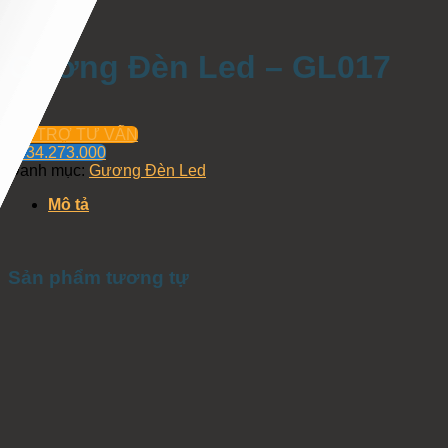
Gương Đèn Led – GL017
HỖ TRỢ TƯ VẤN
0934.273.000
Danh mục:
Gương Đèn Led
Mô tả
Sản phẩm tương tự