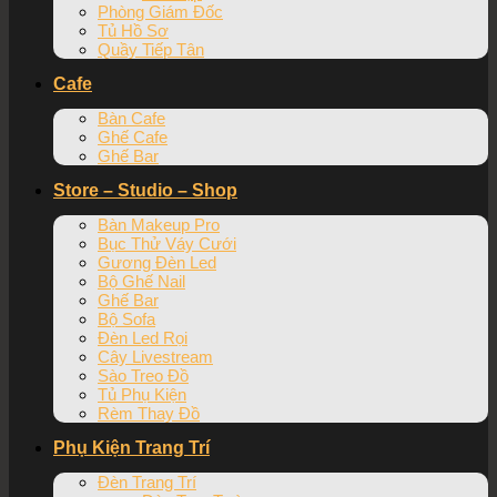
Phòng Giám Đốc
Tủ Hồ Sơ
Quầy Tiếp Tân
Cafe
Bàn Cafe
Ghế Cafe
Ghế Bar
Store – Studio – Shop
Bàn Makeup Pro
Bục Thử Váy Cưới
Gương Đèn Led
Bộ Ghế Nail
Ghế Bar
Bộ Sofa
Đèn Led Rọi
Cây Livestream
Sào Treo Đồ
Tủ Phụ Kiện
Rèm Thay Đồ
Phụ Kiện Trang Trí
Đèn Trang Trí