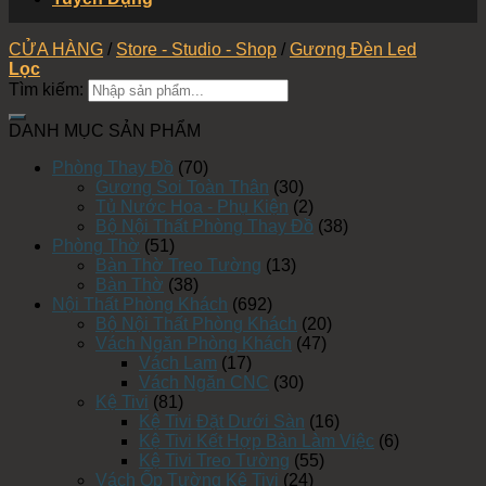
CỬA HÀNG
/
Store - Studio - Shop
/
Gương Đèn Led
Lọc
Tìm kiếm:
DANH MỤC SẢN PHẨM
Phòng Thay Đồ
(70)
Gương Soi Toàn Thân
(30)
Tủ Nước Hoa - Phụ Kiện
(2)
Bộ Nội Thất Phòng Thay Đồ
(38)
Phòng Thờ
(51)
Bàn Thờ Treo Tường
(13)
Bàn Thờ
(38)
Nội Thất Phòng Khách
(692)
Bộ Nội Thất Phòng Khách
(20)
Vách Ngăn Phòng Khách
(47)
Vách Lam
(17)
Vách Ngăn CNC
(30)
Kệ Tivi
(81)
Kệ Tivi Đặt Dưới Sàn
(16)
Kệ Tivi Kết Hợp Bàn Làm Việc
(6)
Kệ Tivi Treo Tường
(55)
Vách Ốp Tường Kệ Tivi
(24)