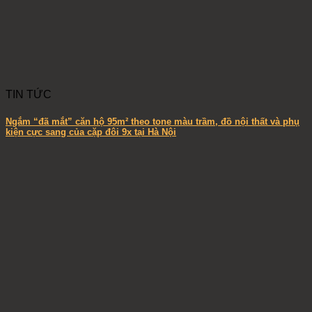
TIN TỨC
Ngắm “đã mắt” căn hộ 95m² theo tone màu trầm, đồ nội thất và phụ
kiện cực sang của cặp đôi 9x tại Hà Nội