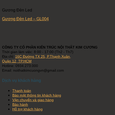
Gương Đèn Led
Gương Đèn Led – GL004
CÔNG TY CỔ PHẦN KIẾN TRÚC NỘI THẤT KIM CƯƠNG
Thời gian làm việc: 8:00 - 17:00 (Th2 - Th7)
Địa chỉ:
16C Đường TX 25, P.Thạnh Xuân,
Quận 12, TP.HCM
Hotline: 0934.273.000
Email: noithatkimcuongvn@gmail.com
Dịch vụ khách hàng
Thanh toán
Bảo mật thông tin khách hàng
Vận chuyển và giao hàng
Bảo hành
Hỗ trợ khách hàng