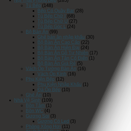
Nội Thất Phòng Bếp
(285)
Tủ Bếp
(148)
Bếp Có Quầy Bar
(28)
Tủ Bếp Chữ I
(68)
Tủ Bếp Chữ U
(27)
Tủ Bếp Góc L
(24)
Bộ Bàn Ăn
(99)
Ghế bàn ăn nhập khẩu
(30)
Bộ Bàn Ăn Cao Cấp
(22)
Bộ Bàn Ăn Hiện Đại
(24)
Bộ Bàn Ăn Gỗ Tự Nhiên
(17)
Bộ Bàn Ăn Tân Cổ Điển
(1)
Bộ Bàn Ăn Giá Rẻ
(5)
Vách Ốp Tường Bàn Ăn
(16)
Vách Ốp Kính
(16)
Phụ Kiện Bếp
(12)
Phụ Kiện Nhập Khẩu
(1)
Đá Ốp Bếp
(10)
Ghế Ăn
(10)
Nhà Vệ Sinh
(109)
Bồn Tắm
(1)
Bồn WC
(4)
Gương Soi
(3)
Gương Có Led
(3)
Phòng Xông Hơi
(11)