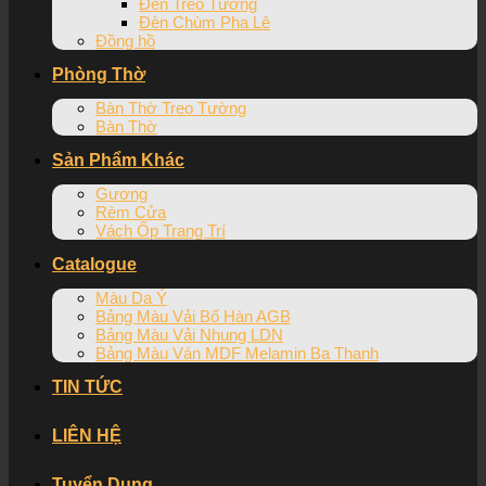
Đèn Treo Tường
Đèn Chùm Pha Lê
Đồng hồ
Phòng Thờ
Bàn Thờ Treo Tường
Bàn Thờ
Sản Phẩm Khác
Gương
Rèm Cửa
Vách Ốp Trang Trí
Catalogue
Màu Da Ý
Bảng Màu Vải Bố Hàn AGB
Bảng Màu Vải Nhung LDN
Bảng Màu Ván MDF Melamin Ba Thanh
TIN TỨC
LIÊN HỆ
Tuyển Dụng