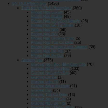
Nội Thất Phòng Ngủ
(1430)
Thiết Kế Nội Thất Phòng Ngủ
(360)
Phòng Ngủ Luxury
(45)
Phòng Ngủ Master
(48)
Phòng Ngủ Gỗ Công Nghiệp
(28)
Phòng Ngủ Gỗ Tự Nhiên
(10)
Phòng Ngủ Nhỏ
(68)
Phòng Ngủ Đôi
(23)
Phòng Ngủ Giường Tầng
(5)
Phòng Ngủ Tân Cổ Điển
(25)
Phòng Ngủ Phong Cách Japandi
(39)
Phòng Ngủ Bé Trai
(37)
Phòng Ngủ Bé Gái
(29)
Giường Ngủ
(375)
Giường Ngủ Bọc Nệm Cao Cấp
(70)
Giường Ngủ Bọc Nệm
(103)
Giường Ngủ Hiện Đại
(40)
Giường Em Bé
(3)
Giường Liền Tủ
(11)
Giường Bệt Kiểu Nhật
(21)
Giường Bục
(34)
Giường Tân Cổ Điển
(13)
Giường Ngủ Bé Gái
(4)
Giường Ngủ Bé Trai
(2)
Giường Ngủ Thông Minh
(15)