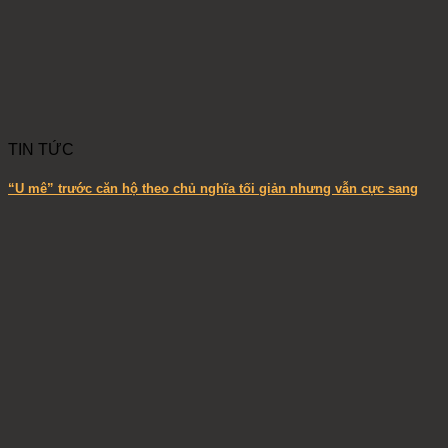
TIN TỨC
“U mê” trước căn hộ theo chủ nghĩa tối giản nhưng vẫn cực sang