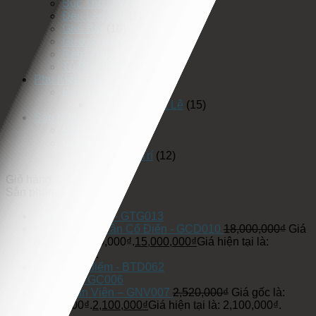
Bục Thử Váy Cưới
(5)
Đèn Led Rọi
(1)
Ghế Bar
(10)
Gương Đèn Led
(25)
Rèm Thay Đồ
(3)
Tủ Phụ Kiện
(17)
Phụ Kiện Trang Trí
(19)
Đèn Trang Trí
(19)
Đèn Chùm Pha Lê
(15)
Sản Phẩm Khác
(75)
Rèm Cửa
(42)
Gương
(3)
Vách Ốp Trang Trí
(12)
Giỏ hàng
Sản phẩm
Ghế Thư Giãn – GTG013
Giường Ngủ Tân Cổ Điển - GCD010
18,000,000
₫
Giá
gốc là: 18,000,000₫.
15,000,000
₫
Giá hiện tại là:
15,000,000₫.
Bàn trang điểm - BTD062
Ghế Cafe GC006
Ghế Nhân Viên – GNV007
2,520,000
₫
Giá gốc là:
2,520,000₫.
2,100,000
₫
Giá hiện tại là: 2,100,000₫.