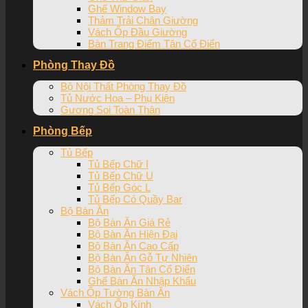
Ghế Window Bay
Thảm Trải Chân Giường
Vách Ốp Đầu Giường
Bàn Trang Điểm Tân Cổ Điển
Phòng Thay Đồ
Bộ Nội Thất Phòng Thay Đồ
Tủ Nước Hoa – Phụ Kiện
Gương Soi Toàn Thân
Phòng Bếp
Tủ Bếp
Tủ Bếp Chữ I
Tủ Bếp Chữ U
Tủ Bếp Góc L
Tủ Bếp Có Quầy Bar
Bộ Bàn Ăn
Bộ Bàn Ăn Giá Rẻ
Bộ Bàn Ăn Hiện Đại
Bộ Bàn Ăn Cao Cấp
Bộ Bàn Ăn Gỗ Tự Nhiên
Bộ Bàn Ăn Tân Cổ Điển
Ghế Bàn Ăn Nhập Khẩu
Vách Ốp Tường Bàn Ăn
Vách Ốp Kính