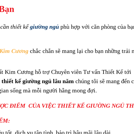
Bạn
cần thiết kế
giường ngủ
phù hợp với căn phòng của bạn
 Kim Cương
chắc chắn sẽ mang lại cho bạn những trải 
t Kim Cương hỗ trợ Chuyên viên Tư vấn Thiết Kế tới n
m
thiết kế giường ngủ lâu
năm
chúng tôi sẽ mang đến c
gian sống mà mỗi người hằng mong đợi.
ỢC ĐIỂM CỦA VIỆC THIẾT KẾ GIƯỜNG NGỦ TH
ỂM:
ệu tốt, dịch vụ tận tình, bảo trì hậu mãi lâu dài