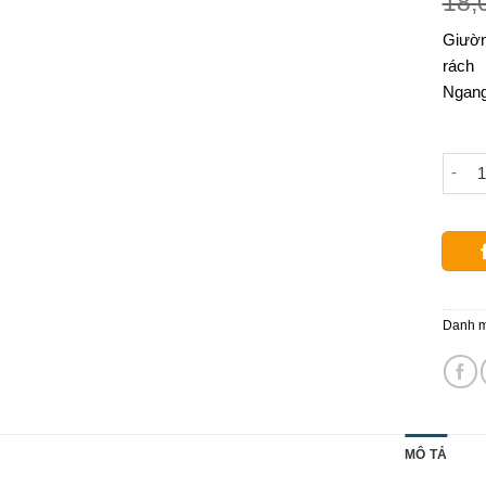
18,
Giườn
rách
Ngang
Giườn
Danh 
MÔ TẢ