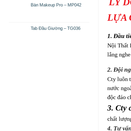
LÝ 
Bàn Makeup Pro – MP042
LỰA
Tab Đầu Giường – TG036
1. Đầu ti
Nội Thất 
lắng nghe
2. Đội ng
Cty luôn 
nước ngoà
độc đáo c
3. Cty 
chất lượn
4. Tư vấn