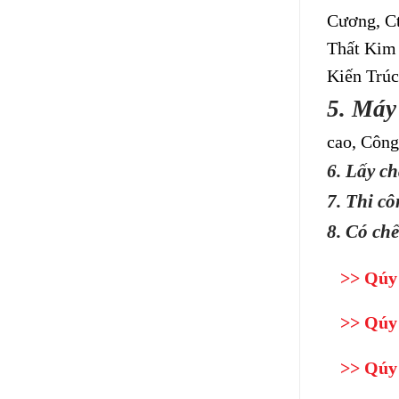
Cương, Ct
Thất Kim 
Kiến Trúc
5. Máy 
cao, Công
6. Lấy c
7. Thi c
8. Có chế
>> Qúy k
>> Qúy k
>> Qúy k