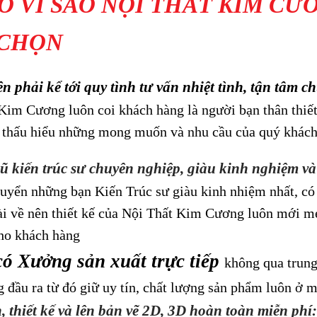
DO VÌ SAO NỘI THẤT KIM C
 CHỌN
ên phải kể tới quy tình tư vấn nhiệt tình, tận tâm c
Kim Cương luôn coi khách hàng là người bạn thân thiết,
 thấu hiểu những mong muốn và nhu cầu của quý khách 
ũ kiến trúc sư chuyên nghiệp, giàu kinh nghiệm và 
tuyển những bạn Kiến Trúc sư giàu kinh nhiệm nhất, có
i về nên thiết kế của Nội Thất Kim Cương luôn mới mẻ, 
ho khách hàng
có Xưởng sản xuất trực tiếp
không qua trung 
g đầu ra từ đó giữ uy tín, chất lượng sản phẩm luôn ở 
, thiết kế và lên bản vẽ 2D, 3D hoàn toàn miễn phí: