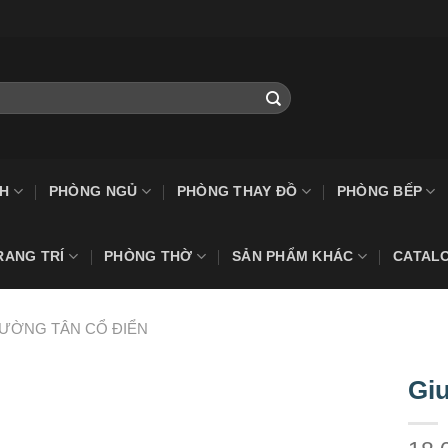
H
PHÒNG NGỦ
PHÒNG THAY ĐỒ
PHÒNG BẾP
RANG TRÍ
PHÒNG THỜ
SẢN PHẨM KHÁC
CATAL
IƯỜNG TÂN CỔ ĐIỂN
Gi