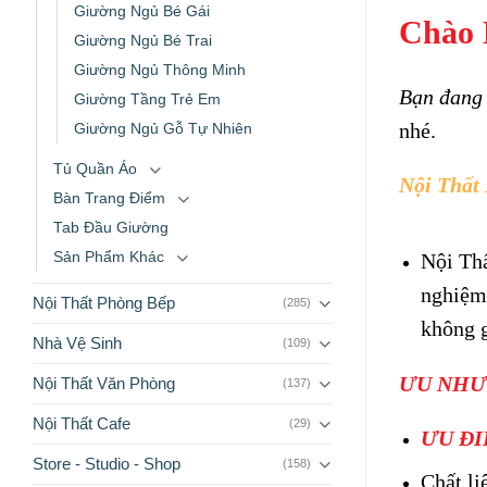
Giường Ngủ Bé Gái
Chào 
Giường Ngủ Bé Trai
Giường Ngủ Thông Minh
Bạn đang 
Giường Tầng Trẻ Em
nhé.
Giường Ngủ Gỗ Tự Nhiên
Tủ Quần Áo
Nội Thất
Bàn Trang Điểm
Tab Đầu Giường
Sản Phẩm Khác
Nội Thấ
nghiệ
Nội Thất Phòng Bếp
(285)
không 
Nhà Vệ Sinh
(109)
ƯU NHƯ
Nội Thất Văn Phòng
(137)
Nội Thất Cafe
(29)
ƯU ĐI
Store - Studio - Shop
(158)
Chất li