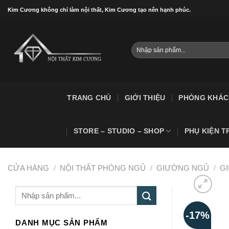
Skip
Kim Cương không chỉ làm nội thất, Kim Cương tạo nên hạnh phúc.
to
content
Tìm
kiếm:
TRANG CHỦ
GIỚI THIỆU
PHÒNG KHÁC
STORE – STUDIO – SHOP
PHỤ KIỆN T
CỬA HÀNG
/
NỘI THẤT PHÒNG NGỦ
/
GIƯỜNG NGỦ
/
G
Tìm
kiếm:
-17%
DANH MỤC SẢN PHẨM