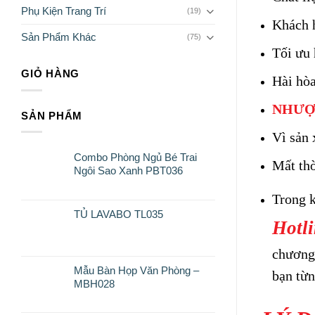
Phụ Kiện Trang Trí
(19)
Khách h
Sản Phẩm Khác
(75)
Tối ưu 
GIỎ HÀNG
Hài hòa
NHƯỢ
SẢN PHẨM
Vì sản 
Combo Phòng Ngủ Bé Trai
Mất thờ
Ngôi Sao Xanh PBT036
Trong k
TỦ LAVABO TL035
Hotli
chương 
Mẫu Bàn Họp Văn Phòng –
bạn từn
MBH028