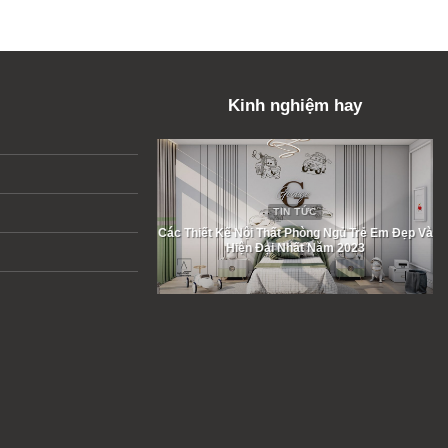
Kinh nghiệm hay
TIN TỨC
TIN TỨC
 Nội Thất Phòng Ngủ Trẻ Em Đẹp Và
20+ Mẫu Thiết Kế Phòng Ngủ Master Đẹp, 
iện Đại Nhất Năm 2023
Trọng Đang Thịnh Hành Trong Năm 202