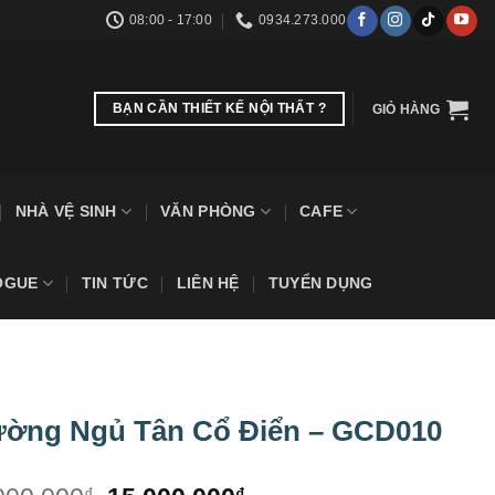
08:00 - 17:00
0934.273.000
BẠN CẦN THIẾT KẾ NỘI THẤT ?
GIỎ HÀNG
NHÀ VỆ SINH
VĂN PHÒNG
CAFE
OGUE
TIN TỨC
LIÊN HỆ
TUYỂN DỤNG
ường Ngủ Tân Cổ Điển – GCD010
₫
₫