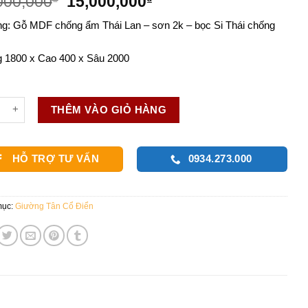
Giá
Giá
000,000
15,000,000
gốc
hiện
g: Gỗ MDF chống ẩm Thái Lan – sơn 2k – bọc Si Thái chống
là:
tại
18,000,000₫.
là:
 1800 x Cao 400 x Sâu 2000
15,000,000₫.
g Ngủ Tân Cổ Điển - GCD010 số lượng
THÊM VÀO GIỎ HÀNG
HỖ TRỢ TƯ VẤN
0934.273.000
mục:
Giường Tân Cổ Điển