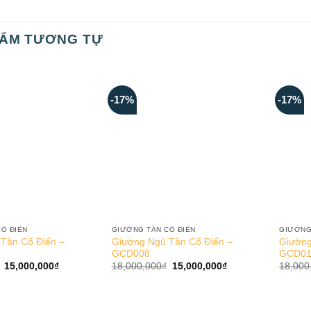
HẨM TƯƠNG TỰ
-17%
-17%
Ổ ĐIỂN
GIƯỜNG TÂN CỔ ĐIỂN
GIƯỜNG
Tân Cổ Điển –
Giường Ngủ Tân Cổ Điển –
Giường
GCD008
GCD01
Giá
Giá
Giá
Giá
15,000,000
₫
18,000,000
₫
15,000,000
₫
18,000
gốc
hiện
gốc
hiện
là:
tại
là:
tại
18,000,000₫.
là:
18,000,000₫.
là:
15,000,000₫.
15,000,000₫.