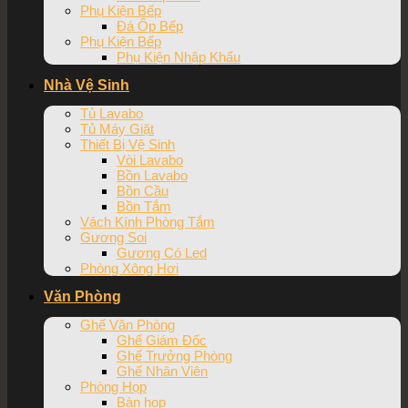
Phụ Kiện Bếp
Đá Ốp Bếp
Phụ Kiện Bếp
Phụ Kiện Nhập Khẩu
Nhà Vệ Sinh
Tủ Lavabo
Tủ Máy Giặt
Thiết Bị Vệ Sinh
Vòi Lavabo
Bồn Lavabo
Bồn Cầu
Bồn Tắm
Vách Kính Phòng Tắm
Gương Soi
Gương Có Led
Phòng Xông Hơi
Văn Phòng
Ghế Văn Phòng
Ghế Giám Đốc
Ghế Trưởng Phòng
Ghế Nhân Viên
Phòng Họp
Bàn họp