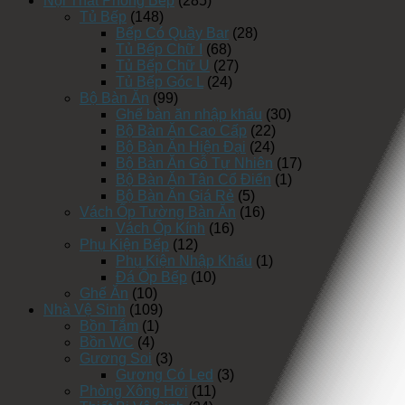
Nội Thất Phòng Bếp
(285)
Tủ Bếp
(148)
Bếp Có Quầy Bar
(28)
Tủ Bếp Chữ I
(68)
Tủ Bếp Chữ U
(27)
Tủ Bếp Góc L
(24)
Bộ Bàn Ăn
(99)
Ghế bàn ăn nhập khẩu
(30)
Bộ Bàn Ăn Cao Cấp
(22)
Bộ Bàn Ăn Hiện Đại
(24)
Bộ Bàn Ăn Gỗ Tự Nhiên
(17)
Bộ Bàn Ăn Tân Cổ Điển
(1)
Bộ Bàn Ăn Giá Rẻ
(5)
Vách Ốp Tường Bàn Ăn
(16)
Vách Ốp Kính
(16)
Phụ Kiện Bếp
(12)
Phụ Kiện Nhập Khẩu
(1)
Đá Ốp Bếp
(10)
Ghế Ăn
(10)
Nhà Vệ Sinh
(109)
Bồn Tắm
(1)
Bồn WC
(4)
Gương Soi
(3)
Gương Có Led
(3)
Phòng Xông Hơi
(11)