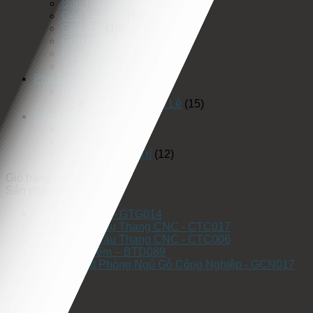
Bục Thử Váy Cưới
(5)
Đèn Led Rọi
(1)
Ghế Bar
(10)
Gương Đèn Led
(25)
Rèm Thay Đồ
(3)
Tủ Phụ Kiện
(17)
Phụ Kiện Trang Trí
(19)
Đèn Trang Trí
(19)
Đèn Chùm Pha Lê
(15)
Sản Phẩm Khác
(75)
Rèm Cửa
(42)
Gương
(3)
Vách Ốp Trang Trí
(12)
Giỏ hàng
Sản phẩm
Ghế Thư Giãn – GTG014
Vách Ngăn Cầu Thang CNC - CTC017
Vách Ngăn Cầu Thang CNC - CTC006
Bàn trang điểm – BTD089
Bộ Nội Thất Phòng Ngủ Gỗ Công Nghiệp - GCN017