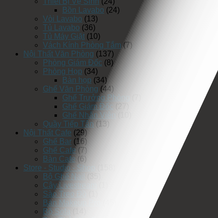
Thiết Bị Vệ Sinh
(24)
Bồn Lavabo
(24)
Vòi Lavabo
(13)
Tủ Lavabo
(36)
Tủ Máy Giặt
(10)
Vách Kính Phòng Tắm
(7)
Nội Thất Văn Phòng
(137)
Phòng Giám Đốc
(8)
Phòng Họp
(34)
Bàn họp
(34)
Ghế Văn Phòng
(44)
Ghế Trưởng Phòng
(7)
Ghế Giám Đốc
(27)
Ghế Nhân Viên
(10)
Quầy Tiếp Tân
(13)
Nội Thất Cafe
(29)
Ghế Bar
(16)
Ghế Cafe
(7)
Bàn Cafe
(6)
Store - Studio - Shop
(158)
Bộ Ghế Nail
(35)
Cây Livestream
(1)
Sào Treo Đồ
(1)
Bàn Makeup Pro
(45)
Bộ Sofa
(14)