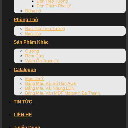
Đèn Treo Tường
Đèn Chùm Pha Lê
Đồng hồ
Phòng Thờ
Bàn Thờ Treo Tường
Bàn Thờ
Sản Phẩm Khác
Gương
Rèm Cửa
Vách Ốp Trang Trí
Catalogue
Màu Da Ý
Bảng Màu Vải Bố Hàn AGB
Bảng Màu Vải Nhung LDN
Bảng Màu Ván MDF Melamin Ba Thanh
TIN TỨC
LIÊN HỆ
Tuyển Dụng