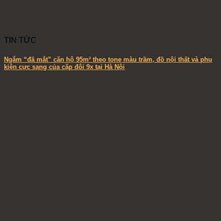
TIN TỨC
Ngắm “đã mắt” căn hộ 95m² theo tone màu trầm, đồ nội thất và phụ
kiện cực sang của cặp đôi 9x tại Hà Nội