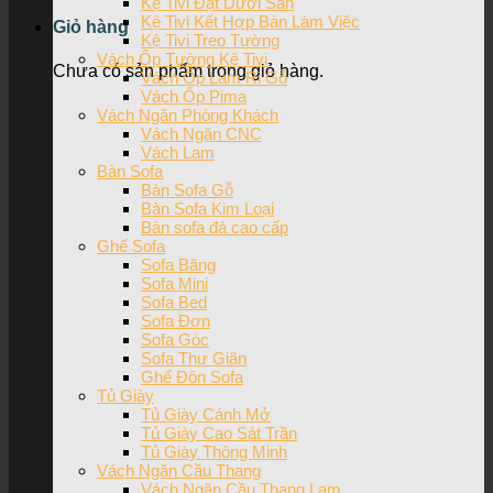
Kệ Tivi Đặt Dưới Sàn
Kệ Tivi Kết Hợp Bàn Làm Việc
Giỏ hàng
Kệ Tivi Treo Tường
Vách Ốp Tường Kệ Tivi
Chưa có sản phẩm trong giỏ hàng.
Vách Ốp Lam Ri Gỗ
Vách Ốp Pima
Vách Ngăn Phòng Khách
Vách Ngăn CNC
Vách Lam
Bàn Sofa
Bàn Sofa Gỗ
Bàn Sofa Kim Loại
Bàn sofa đá cao cấp
Ghế Sofa
Sofa Băng
Sofa Mini
Sofa Bed
Sofa Đơn
Sofa Góc
Sofa Thư Giãn
Ghế Đôn Sofa
Tủ Giày
Tủ Giày Cánh Mở
Tủ Giày Cao Sát Trần
Tủ Giày Thông Minh
Vách Ngăn Cầu Thang
Vách Ngăn Cầu Thang Lam