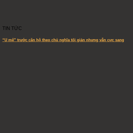
TIN TỨC
“U mê” trước căn hộ theo chủ nghĩa tối giản nhưng vẫn cực sang