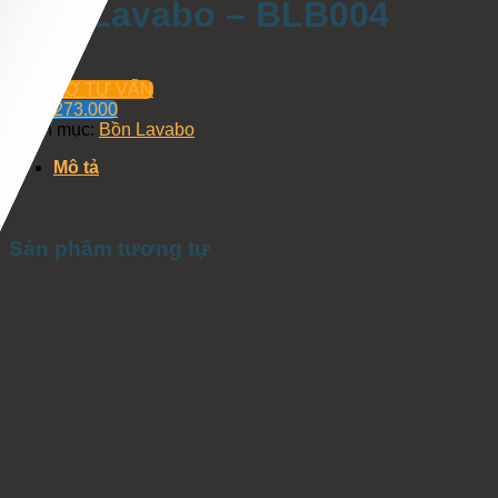
Bồn Lavabo – BLB004
HỖ TRỢ TƯ VẤN
0934.273.000
Danh mục:
Bồn Lavabo
Mô tả
Sản phẩm tương tự