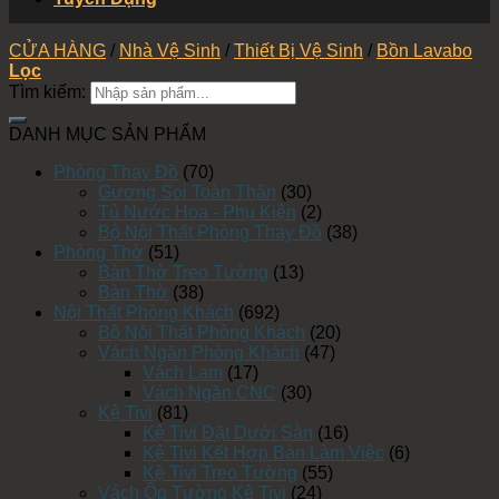
CỬA HÀNG
/
Nhà Vệ Sinh
/
Thiết Bị Vệ Sinh
/
Bồn Lavabo
Lọc
Tìm kiếm:
DANH MỤC SẢN PHẨM
Phòng Thay Đồ
(70)
Gương Soi Toàn Thân
(30)
Tủ Nước Hoa - Phụ Kiện
(2)
Bộ Nội Thất Phòng Thay Đồ
(38)
Phòng Thờ
(51)
Bàn Thờ Treo Tường
(13)
Bàn Thờ
(38)
Nội Thất Phòng Khách
(692)
Bộ Nội Thất Phòng Khách
(20)
Vách Ngăn Phòng Khách
(47)
Vách Lam
(17)
Vách Ngăn CNC
(30)
Kệ Tivi
(81)
Kệ Tivi Đặt Dưới Sàn
(16)
Kệ Tivi Kết Hợp Bàn Làm Việc
(6)
Kệ Tivi Treo Tường
(55)
Vách Ốp Tường Kệ Tivi
(24)