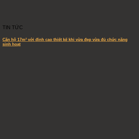
TIN TỨC
Căn hộ 17m² với đỉnh cao thiết kế khi vừa đẹp vừa đủ chức năng
sinh hoạt