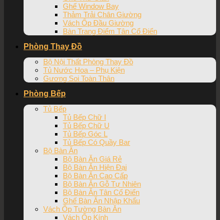
Ghế Window Bay
Thảm Trải Chân Giường
Vách Ốp Đầu Giường
Bàn Trang Điểm Tân Cổ Điển
Phòng Thay Đồ
Bộ Nội Thất Phòng Thay Đồ
Tủ Nước Hoa – Phụ Kiện
Gương Soi Toàn Thân
Phòng Bếp
Tủ Bếp
Tủ Bếp Chữ I
Tủ Bếp Chữ U
Tủ Bếp Góc L
Tủ Bếp Có Quầy Bar
Bộ Bàn Ăn
Bộ Bàn Ăn Giá Rẻ
Bộ Bàn Ăn Hiện Đại
Bộ Bàn Ăn Cao Cấp
Bộ Bàn Ăn Gỗ Tự Nhiên
Bộ Bàn Ăn Tân Cổ Điển
Ghế Bàn Ăn Nhập Khẩu
Vách Ốp Tường Bàn Ăn
Vách Ốp Kính