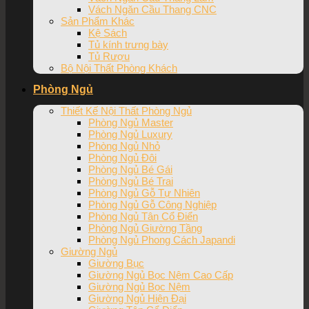
Vách Ngăn Cầu Thang CNC
Sản Phẩm Khác
Kệ Sách
Tủ kính trưng bày
Tủ Rượu
Bộ Nội Thất Phòng Khách
Phòng Ngủ
Thiết Kế Nội Thất Phòng Ngủ
Phòng Ngủ Master
Phòng Ngủ Luxury
Phòng Ngủ Nhỏ
Phòng Ngủ Đôi
Phòng Ngủ Bé Gái
Phòng Ngủ Bé Trai
Phòng Ngủ Gỗ Tự Nhiên
Phòng Ngủ Gỗ Công Nghiệp
Phòng Ngủ Tân Cổ Điển
Phòng Ngủ Giường Tầng
Phòng Ngủ Phong Cách Japandi
Giường Ngủ
Giường Bục
Giường Ngủ Bọc Nệm Cao Cấp
Giường Ngủ Bọc Nệm
Giường Ngủ Hiện Đại