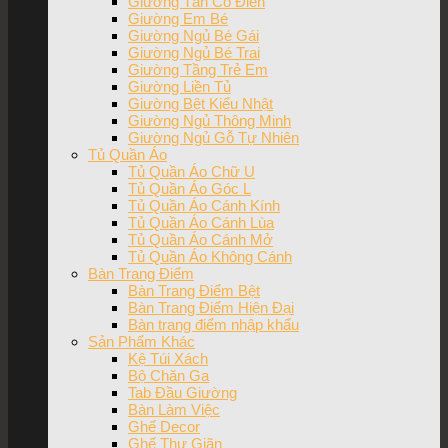
Giường Tân Cổ Điển
Giường Em Bé
Giường Ngủ Bé Gái
Giường Ngủ Bé Trai
Giường Tầng Trẻ Em
Giường Liền Tủ
Giường Bệt Kiểu Nhật
Giường Ngủ Thông Minh
Giường Ngủ Gỗ Tự Nhiên
Tủ Quần Áo
Tủ Quần Áo Chữ U
Tủ Quần Áo Góc L
Tủ Quần Áo Cánh Kính
Tủ Quần Áo Cánh Lùa
Tủ Quần Áo Cánh Mở
Tủ Quần Áo Không Cánh
Bàn Trang Điểm
Bàn Trang Điểm Bệt
Bàn Trang Điểm Hiện Đại
Bàn trang điểm nhập khẩu
Sản Phẩm Khác
Kệ Túi Xách
Bộ Chăn Ga
Tab Đầu Giường
Bàn Làm Việc
Ghế Decor
Ghế Thư Giãn