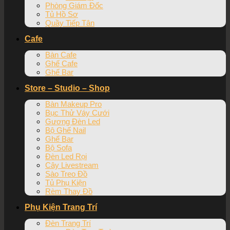
Phòng Giám Đốc
Tủ Hồ Sơ
Quầy Tiếp Tân
Cafe
Bàn Cafe
Ghế Cafe
Ghế Bar
Store – Studio – Shop
Bàn Makeup Pro
Bục Thử Váy Cưới
Gương Đèn Led
Bộ Ghế Nail
Ghế Bar
Bộ Sofa
Đèn Led Rọi
Cây Livestream
Sào Treo Đồ
Tủ Phụ Kiện
Rèm Thay Đồ
Phụ Kiện Trang Trí
Đèn Trang Trí