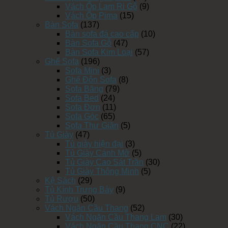
Vách Ốp Lam Ri Gỗ
(9)
Vách Ốp Pima
(15)
Bàn Sofa
(137)
Bàn sofa đá cao cấp
(10)
Bàn Sofa Gỗ
(47)
Bàn Sofa Kim Loại
(57)
Ghế Sofa
(196)
Sofa Mini
(3)
Ghế Đôn Sofa
(8)
Sofa Băng
(79)
Sofa Bed
(24)
Sofa Đơn
(11)
Sofa Góc
(65)
Sofa Thư Giãn
(5)
Tủ Giày
(47)
Tủ giày hiện đại
(3)
Tủ Giày Cánh Mở
(5)
Tủ Giày Cao Sát Trần
(30)
Tủ Giày Thông Minh
(5)
Kệ Sách
(29)
Tủ Kính Trưng Bày
(9)
Tủ Rượu
(50)
Vách Ngăn Cầu Thang
(52)
Vách Ngăn Cầu Thang Lam
(30)
Vách Ngăn Cầu Thang CNC
(22)