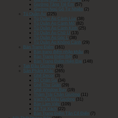
Giường Tầng Trẻ Em
(57)
Giường Ngủ Gỗ Tự Nhiên
(2)
Tủ Quần Áo
(225)
Tủ Quần Áo Cánh Lùa
(38)
Tủ Quần Áo Cánh Mở
(82)
Tủ Quần Áo Cánh Kính
(25)
Tủ Quần Áo Chữ U
(13)
Tủ Quần Áo Góc L
(38)
Tủ Quần Áo Không Cánh
(29)
Bàn Trang Điểm
(161)
Bàn trang điểm nhập khẩu
(8)
Bàn Trang Điểm Bệt
(5)
Bàn Trang Điểm Hiện Đại
(148)
Tab Đầu Giường
(45)
Sản Phẩm Khác
(265)
Ghế Decor
(3)
Bộ Chăn Ga
(34)
Ghế Thư Giãn
(29)
Ghế Window Bay
(19)
Thảm Trải Chân Giường
(11)
Vách Ốp Đầu Giường
(31)
Bàn Làm Việc
(109)
Kệ Túi Xách
(22)
Bàn Trang Điểm Tân Cổ Điển
(7)