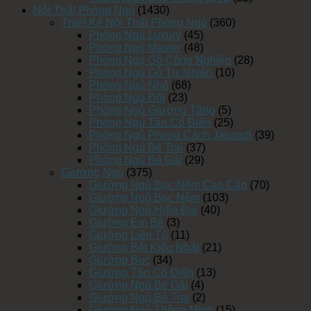
Nội Thất Phòng Ngủ
(1430)
Thiết Kế Nội Thất Phòng Ngủ
(360)
Phòng Ngủ Luxury
(45)
Phòng Ngủ Master
(48)
Phòng Ngủ Gỗ Công Nghiệp
(28)
Phòng Ngủ Gỗ Tự Nhiên
(10)
Phòng Ngủ Nhỏ
(68)
Phòng Ngủ Đôi
(23)
Phòng Ngủ Giường Tầng
(5)
Phòng Ngủ Tân Cổ Điển
(25)
Phòng Ngủ Phong Cách Japandi
(39)
Phòng Ngủ Bé Trai
(37)
Phòng Ngủ Bé Gái
(29)
Giường Ngủ
(375)
Giường Ngủ Bọc Nệm Cao Cấp
(70)
Giường Ngủ Bọc Nệm
(103)
Giường Ngủ Hiện Đại
(40)
Giường Em Bé
(3)
Giường Liền Tủ
(11)
Giường Bệt Kiểu Nhật
(21)
Giường Bục
(34)
Giường Tân Cổ Điển
(13)
Giường Ngủ Bé Gái
(4)
Giường Ngủ Bé Trai
(2)
Giường Ngủ Thông Minh
(15)