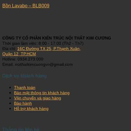
Bồn Lavabo – BLB009
CÔNG TY CỔ PHẦN KIẾN TRÚC NỘI THẤT KIM CƯƠNG
Thời gian làm việc: 8:00 - 17:00 (Th2 - Th7)
Địa chỉ:
16C Đường TX 25, P.Thạnh Xuân,
Quận 12, TP.HCM
Hotline: 0934.273.000
Email: noithatkimcuongvn@gmail.com
Dịch vụ khách hàng
Thanh toán
Bảo mật thông tin khách hàng
Vận chuyển và giao hàng
Bảo hành
Hỗ trợ khách hàng
Thông tin liên hệ