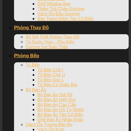
Ghế Window Bay
Thảm Trải Chân Giường
Vách Ốp Đầu Giường
Bàn Trang Điểm Tân Cổ Điển
Phòng Thay Đồ
Bộ Nội Thất Phòng Thay Đồ
Tủ Nước Hoa – Phụ Kiện
Gương Soi Toàn Thân
Phòng Bếp
Tủ Bếp
Tủ Bếp Chữ I
Tủ Bếp Chữ U
Tủ Bếp Góc L
Tủ Bếp Có Quầy Bar
Bộ Bàn Ăn
Bộ Bàn Ăn Giá Rẻ
Bộ Bàn Ăn Hiện Đại
Bộ Bàn Ăn Cao Cấp
Bộ Bàn Ăn Gỗ Tự Nhiên
Bộ Bàn Ăn Tân Cổ Điển
Ghế Bàn Ăn Nhập Khẩu
Vách Ốp Tường Bàn Ăn
Vách Ốp Kính