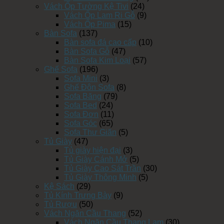
Vách Ốp Tường Kệ Tivi
(24)
Vách Ốp Lam Ri Gỗ
(9)
Vách Ốp Pima
(15)
Bàn Sofa
(137)
Bàn sofa đá cao cấp
(10)
Bàn Sofa Gỗ
(47)
Bàn Sofa Kim Loại
(57)
Ghế Sofa
(196)
Sofa Mini
(3)
Ghế Đôn Sofa
(8)
Sofa Băng
(79)
Sofa Bed
(24)
Sofa Đơn
(11)
Sofa Góc
(65)
Sofa Thư Giãn
(5)
Tủ Giày
(47)
Tủ giày hiện đại
(3)
Tủ Giày Cánh Mở
(5)
Tủ Giày Cao Sát Trần
(30)
Tủ Giày Thông Minh
(5)
Kệ Sách
(29)
Tủ Kính Trưng Bày
(9)
Tủ Rượu
(50)
Vách Ngăn Cầu Thang
(52)
Vách Ngăn Cầu Thang Lam
(30)