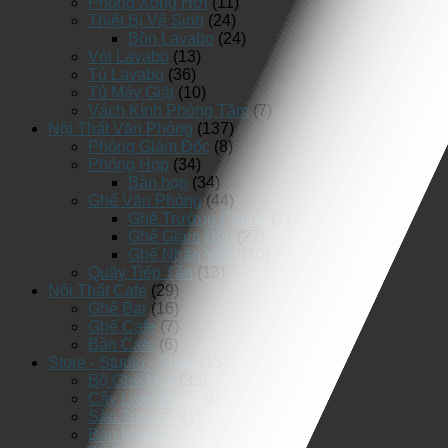
Phòng Xông Hơi
(11)
Thiết Bị Vệ Sinh
(24)
Bồn Lavabo
(24)
Vòi Lavabo
(13)
Tủ Lavabo
(36)
Tủ Máy Giặt
(10)
Vách Kính Phòng Tắm
(7)
Nội Thất Văn Phòng
(137)
Phòng Giám Đốc
(8)
Phòng Họp
(34)
Bàn họp
(34)
Ghế Văn Phòng
(44)
Ghế Trưởng Phòng
(7)
Ghế Giám Đốc
(27)
Ghế Nhân Viên
(10)
Quầy Tiếp Tân
(13)
Nội Thất Cafe
(29)
Ghế Bar
(16)
Ghế Cafe
(7)
Bàn Cafe
(6)
Store - Studio - Shop
(158)
Bộ Ghế Nail
(35)
Cây Livestream
(1)
Sào Treo Đồ
(1)
Bàn Makeup Pro
(45)