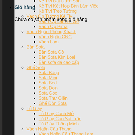
Kệ Tivi Đặt Dưới Sàn
Kệ Tivi Kết Hợp Bàn Làm Việc
Giỏ hàng
Kệ Tivi Treo Tường
Vách Ốp Tường Kệ Tivi
Chưa có sản phẩm trong giỏ hàng.
Vách Ốp Lam Ri Gỗ
Vách Ốp Pima
Vách Ngăn Phòng Khách
Vách Ngăn CNC
Vách Lam
Bàn Sofa
Bàn Sofa Gỗ
Bàn Sofa Kim Loại
Bàn sofa đá cao cấp
Ghế Sofa
Sofa Băng
Sofa Mini
Sofa Bed
Sofa Đơn
Sofa Góc
Sofa Thư Giãn
Ghế Đôn Sofa
Tủ Giày
Tủ Giày Cánh Mở
Tủ Giày Cao Sát Trần
Tủ Giày Thông Minh
Vách Ngăn Cầu Thang
Vách Ngăn Cầu Thang Lam