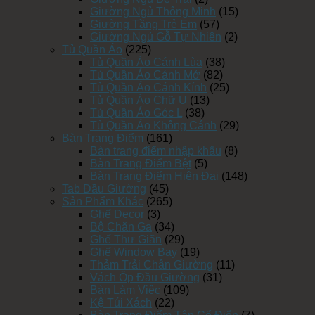
Giường Ngủ Thông Minh
(15)
Giường Tầng Trẻ Em
(57)
Giường Ngủ Gỗ Tự Nhiên
(2)
Tủ Quần Áo
(225)
Tủ Quần Áo Cánh Lùa
(38)
Tủ Quần Áo Cánh Mở
(82)
Tủ Quần Áo Cánh Kính
(25)
Tủ Quần Áo Chữ U
(13)
Tủ Quần Áo Góc L
(38)
Tủ Quần Áo Không Cánh
(29)
Bàn Trang Điểm
(161)
Bàn trang điểm nhập khẩu
(8)
Bàn Trang Điểm Bệt
(5)
Bàn Trang Điểm Hiện Đại
(148)
Tab Đầu Giường
(45)
Sản Phẩm Khác
(265)
Ghế Decor
(3)
Bộ Chăn Ga
(34)
Ghế Thư Giãn
(29)
Ghế Window Bay
(19)
Thảm Trải Chân Giường
(11)
Vách Ốp Đầu Giường
(31)
Bàn Làm Việc
(109)
Kệ Túi Xách
(22)