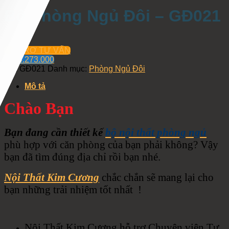
Bộ Phòng Ngủ Đôi – GĐ021
HỖ TRỢ TƯ VẤN
0934.273.000
Mã:
GĐ021
Danh mục:
Phòng Ngủ Đôi
Mô tả
Chào Bạn
Bạn đang cần thiết kế
bộ nội thất phòng ngủ
phù hợp với căn phòng của bạn phải không? Vậy
bạn đã tìm đúng địa chỉ rồi bạn nhé.
Nội Thất Kim Cương
chắc chắn sẽ mang lại cho
bạn những trải nhiệm tốt nhất !
Nội Thất Kim Cương hỗ trợ Chuyên viên Tư