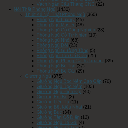
Vách Ngăn Cầu Thang CNC
(22)
Nội Thất Phòng Ngủ
(1430)
Thiết Kế Nội Thất Phòng Ngủ
(360)
Phòng Ngủ Luxury
(45)
Phòng Ngủ Master
(48)
Phòng Ngủ Gỗ Công Nghiệp
(28)
Phòng Ngủ Gỗ Tự Nhiên
(10)
Phòng Ngủ Nhỏ
(68)
Phòng Ngủ Đôi
(23)
Phòng Ngủ Giường Tầng
(5)
Phòng Ngủ Tân Cổ Điển
(25)
Phòng Ngủ Phong Cách Japandi
(39)
Phòng Ngủ Bé Trai
(37)
Phòng Ngủ Bé Gái
(29)
Giường Ngủ
(375)
Giường Ngủ Bọc Nệm Cao Cấp
(70)
Giường Ngủ Bọc Nệm
(103)
Giường Ngủ Hiện Đại
(40)
Giường Em Bé
(3)
Giường Liền Tủ
(11)
Giường Bệt Kiểu Nhật
(21)
Giường Bục
(34)
Giường Tân Cổ Điển
(13)
Giường Ngủ Bé Gái
(4)
Giường Ngủ Bé Trai
(2)