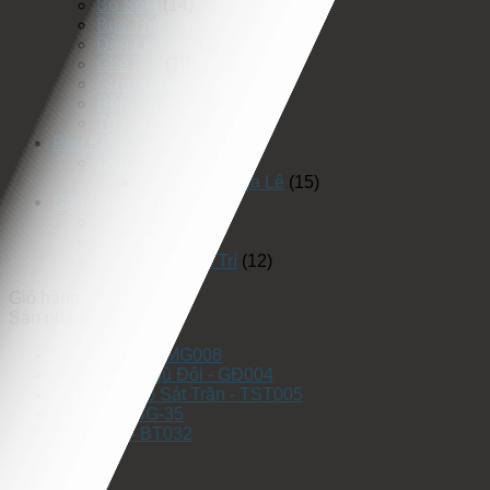
Bộ Sofa
(14)
Bục Thử Váy Cưới
(5)
Đèn Led Rọi
(1)
Ghế Bar
(10)
Gương Đèn Led
(25)
Rèm Thay Đồ
(3)
Tủ Phụ Kiện
(17)
Phụ Kiện Trang Trí
(19)
Đèn Trang Trí
(19)
Đèn Chùm Pha Lê
(15)
Sản Phẩm Khác
(75)
Rèm Cửa
(42)
Gương
(3)
Vách Ốp Trang Trí
(12)
Giỏ hàng
Sản phẩm
Tủ Máy Giặt - MG008
Bộ Phòng Ngủ Đôi - GĐ004
Tủ Giày Cao Sát Trần - TST005
Sofa Góc SG-35
Bàn Thờ - BT032