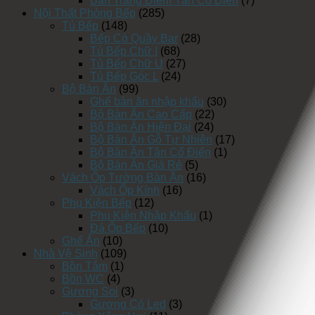
Bàn Trang Điểm Tân Cổ Điển
(7)
Nội Thất Phòng Bếp
(285)
Tủ Bếp
(148)
Bếp Có Quầy Bar
(28)
Tủ Bếp Chữ I
(68)
Tủ Bếp Chữ U
(27)
Tủ Bếp Góc L
(24)
Bộ Bàn Ăn
(99)
Ghế bàn ăn nhập khẩu
(30)
Bộ Bàn Ăn Cao Cấp
(22)
Bộ Bàn Ăn Hiện Đại
(24)
Bộ Bàn Ăn Gỗ Tự Nhiên
(17)
Bộ Bàn Ăn Tân Cổ Điển
(1)
Bộ Bàn Ăn Giá Rẻ
(5)
Vách Ốp Tường Bàn Ăn
(16)
Vách Ốp Kính
(16)
Phụ Kiện Bếp
(12)
Phụ Kiện Nhập Khẩu
(1)
Đá Ốp Bếp
(10)
Ghế Ăn
(10)
Nhà Vệ Sinh
(109)
Bồn Tắm
(1)
Bồn WC
(4)
Gương Soi
(3)
Gương Có Led
(3)