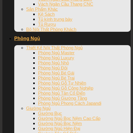
Vách Ngăn Cầu Thang CNC
Sản Phẩm Khác
Kệ Sách
Tủ kính trưng bày
Tủ Rượu
Bộ Nội Thất Phòng Khách
Phòng Ngủ
Thiết Kế Nội Thất Phòng Ngủ
Phòng Ngủ Master
Phòng Ngủ Luxury
Phòng Ngủ Nhỏ
Phòng Ngủ Đôi
Phòng Ngủ Bé Gái
Phòng Ngủ Bé Trai
Phòng Ngủ Gỗ Tự Nhiên
Phòng Ngủ Gỗ Công Nghiệp
Phòng Ngủ Tân Cổ Điển
Phòng Ngủ Giường Tầng
Phòng Ngủ Phong Cách Japandi
Giường Ngủ
Giường Bục
Giường Ngủ Bọc Nệm Cao Cấp
Giường Ngủ Bọc Nệm
Giường Ngủ Hiện Đại