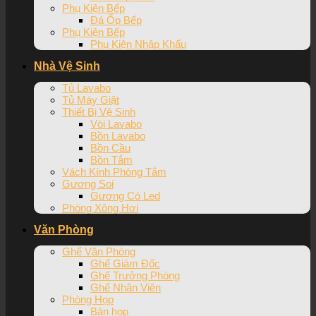
Phụ Kiện Bếp
Đá Ốp Bếp
Phụ Kiện Bếp
Phụ Kiện Nhập Khẩu
Nhà Vệ Sinh
Tủ Lavabo
Tủ Máy Giặt
Thiết Bị Vệ Sinh
Vòi Lavabo
Bồn Lavabo
Bồn Cầu
Bồn Tắm
Vách Kính Phòng Tắm
Gương Soi
Gương Có Led
Phòng Xông Hơi
Văn Phòng
Ghế Văn Phòng
Ghế Giám Đốc
Ghế Trưởng Phòng
Ghế Nhân Viên
Phòng Họp
Bàn họp