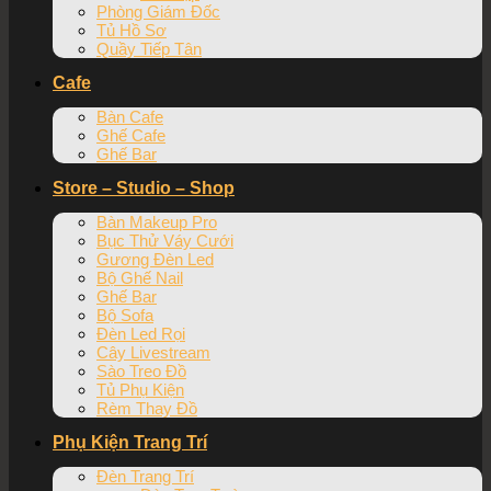
Phòng Giám Đốc
Tủ Hồ Sơ
Quầy Tiếp Tân
Cafe
Bàn Cafe
Ghế Cafe
Ghế Bar
Store – Studio – Shop
Bàn Makeup Pro
Bục Thử Váy Cưới
Gương Đèn Led
Bộ Ghế Nail
Ghế Bar
Bộ Sofa
Đèn Led Rọi
Cây Livestream
Sào Treo Đồ
Tủ Phụ Kiện
Rèm Thay Đồ
Phụ Kiện Trang Trí
Đèn Trang Trí