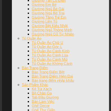
Giường Tân Cổ Điển
Giường Em Bé
Giường Ngủ Bé Gái
Giường Ngủ Bé Trai
Giường Tầng Trẻ Em
Giường Liền Tủ
Giường Bệt Kiểu Nhật
Giường Ngủ Thông Minh
Giường Ngủ Gỗ Tự Nhiên
Tủ Quần Áo
Tủ Quần Áo Chữ U
Tủ Quần Áo Góc L
Tủ Quần Áo Cánh Kính
Tủ Quần Áo Cánh Lùa
Tủ Quần Áo Cánh Mở
Tủ Quần Áo Không Cánh
Bàn Trang Điểm
Bàn Trang Điểm Bệt
Bàn Trang Điểm Hiện Đại
Bàn trang điểm nhập khẩu
Sản Phẩm Khác
Kệ Túi Xách
Bộ Chăn Ga
Tab Đầu Giường
Bàn Làm Việc
Ghế Decor
Ghế Thư Giãn