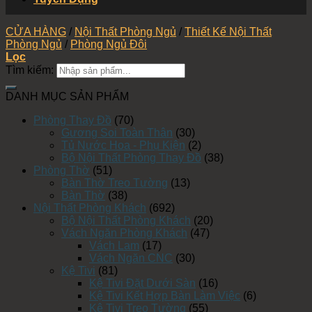
CỬA HÀNG
/
Nội Thất Phòng Ngủ
/
Thiết Kế Nội Thất
Phòng Ngủ
/
Phòng Ngủ Đôi
Lọc
Tìm kiếm:
DANH MỤC SẢN PHẨM
Phòng Thay Đồ
(70)
Gương Soi Toàn Thân
(30)
Tủ Nước Hoa - Phụ Kiện
(2)
Bộ Nội Thất Phòng Thay Đồ
(38)
Phòng Thờ
(51)
Bàn Thờ Treo Tường
(13)
Bàn Thờ
(38)
Nội Thất Phòng Khách
(692)
Bộ Nội Thất Phòng Khách
(20)
Vách Ngăn Phòng Khách
(47)
Vách Lam
(17)
Vách Ngăn CNC
(30)
Kệ Tivi
(81)
Kệ Tivi Đặt Dưới Sàn
(16)
Kệ Tivi Kết Hợp Bàn Làm Việc
(6)
Kệ Tivi Treo Tường
(55)