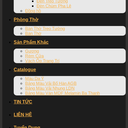
Đèn Treo Tường
Đèn Chùm Pha Lê
Đồng hồ
Phòng Thờ
Bàn Thờ Treo Tường
Bàn Thờ
Sản Phẩm Khác
Gương
Rèm Cửa
Vách Ốp Trang Trí
Catalogue
Màu Da Ý
Bảng Màu Vải Bố Hàn AGB
Bảng Màu Vải Nhung LDN
Bảng Màu Ván MDF Melamin Ba Thanh
TIN TỨC
LIÊN HỆ
Tuyển Dụng