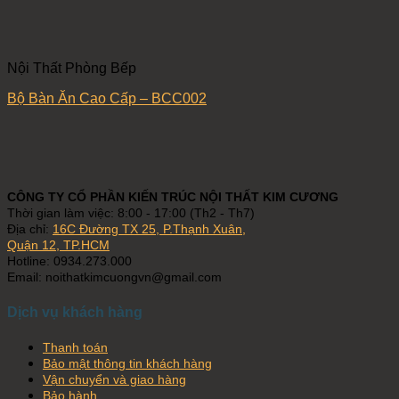
Nội Thất Phòng Bếp
Bộ Bàn Ăn Cao Cấp – BCC002
CÔNG TY CỔ PHẦN KIẾN TRÚC NỘI THẤT KIM CƯƠNG
Thời gian làm việc: 8:00 - 17:00 (Th2 - Th7)
Địa chỉ:
16C Đường TX 25, P.Thạnh Xuân,
Quận 12, TP.HCM
Hotline: 0934.273.000
Email: noithatkimcuongvn@gmail.com
Dịch vụ khách hàng
Thanh toán
Bảo mật thông tin khách hàng
Vận chuyển và giao hàng
Bảo hành