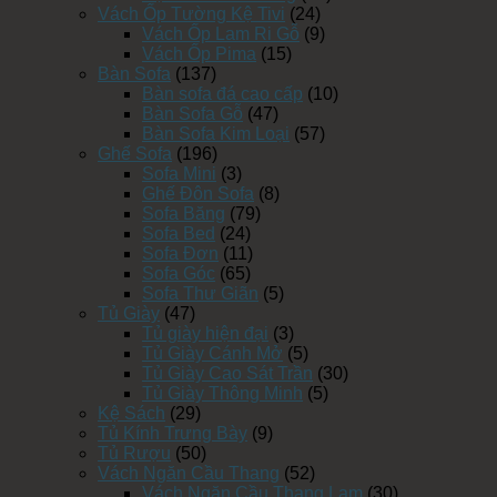
Vách Ốp Tường Kệ Tivi
(24)
Vách Ốp Lam Ri Gỗ
(9)
Vách Ốp Pima
(15)
Bàn Sofa
(137)
Bàn sofa đá cao cấp
(10)
Bàn Sofa Gỗ
(47)
Bàn Sofa Kim Loại
(57)
Ghế Sofa
(196)
Sofa Mini
(3)
Ghế Đôn Sofa
(8)
Sofa Băng
(79)
Sofa Bed
(24)
Sofa Đơn
(11)
Sofa Góc
(65)
Sofa Thư Giãn
(5)
Tủ Giày
(47)
Tủ giày hiện đại
(3)
Tủ Giày Cánh Mở
(5)
Tủ Giày Cao Sát Trần
(30)
Tủ Giày Thông Minh
(5)
Kệ Sách
(29)
Tủ Kính Trưng Bày
(9)
Tủ Rượu
(50)
Vách Ngăn Cầu Thang
(52)
Vách Ngăn Cầu Thang Lam
(30)