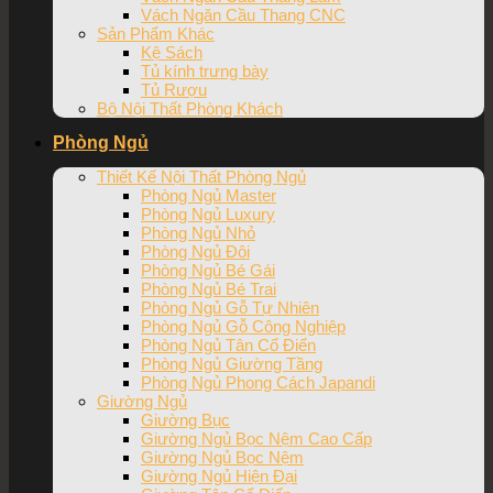
Vách Ngăn Cầu Thang CNC
Sản Phẩm Khác
Kệ Sách
Tủ kính trưng bày
Tủ Rượu
Bộ Nội Thất Phòng Khách
Phòng Ngủ
Thiết Kế Nội Thất Phòng Ngủ
Phòng Ngủ Master
Phòng Ngủ Luxury
Phòng Ngủ Nhỏ
Phòng Ngủ Đôi
Phòng Ngủ Bé Gái
Phòng Ngủ Bé Trai
Phòng Ngủ Gỗ Tự Nhiên
Phòng Ngủ Gỗ Công Nghiệp
Phòng Ngủ Tân Cổ Điển
Phòng Ngủ Giường Tầng
Phòng Ngủ Phong Cách Japandi
Giường Ngủ
Giường Bục
Giường Ngủ Bọc Nệm Cao Cấp
Giường Ngủ Bọc Nệm
Giường Ngủ Hiện Đại