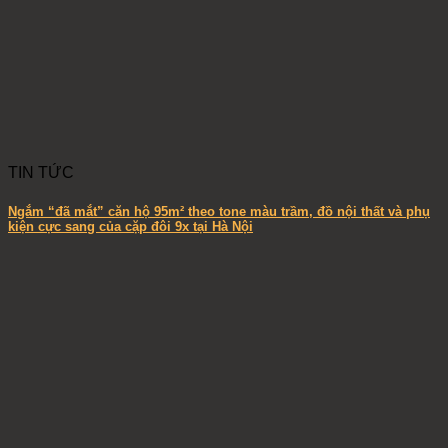
TIN TỨC
Ngắm “đã mắt” căn hộ 95m² theo tone màu trầm, đồ nội thất và phụ
kiện cực sang của cặp đôi 9x tại Hà Nội