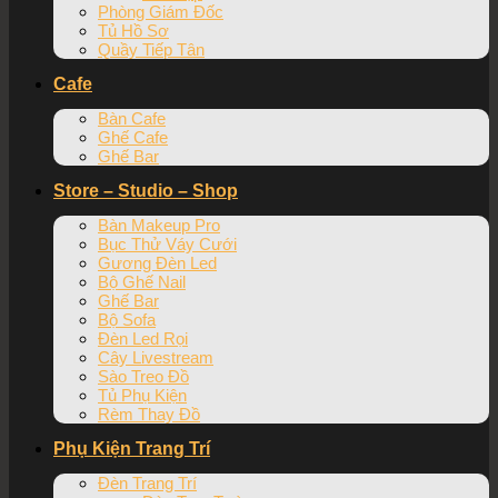
Phòng Giám Đốc
Tủ Hồ Sơ
Quầy Tiếp Tân
Cafe
Bàn Cafe
Ghế Cafe
Ghế Bar
Store – Studio – Shop
Bàn Makeup Pro
Bục Thử Váy Cưới
Gương Đèn Led
Bộ Ghế Nail
Ghế Bar
Bộ Sofa
Đèn Led Rọi
Cây Livestream
Sào Treo Đồ
Tủ Phụ Kiện
Rèm Thay Đồ
Phụ Kiện Trang Trí
Đèn Trang Trí