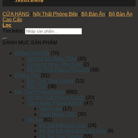
CỬA HÀNG
/
Nội Thất Phòng Bếp
/
Bộ Bàn Ăn
/
Bộ Bàn Ăn
Cao Cấp
Lọc
Tìm kiếm:
DANH MỤC SẢN PHẨM
Phòng Thay Đồ
(70)
Gương Soi Toàn Thân
(30)
Tủ Nước Hoa - Phụ Kiện
(2)
Bộ Nội Thất Phòng Thay Đồ
(38)
Phòng Thờ
(51)
Bàn Thờ Treo Tường
(13)
Bàn Thờ
(38)
Nội Thất Phòng Khách
(692)
Bộ Nội Thất Phòng Khách
(20)
Vách Ngăn Phòng Khách
(47)
Vách Lam
(17)
Vách Ngăn CNC
(30)
Kệ Tivi
(81)
Kệ Tivi Đặt Dưới Sàn
(16)
Kệ Tivi Kết Hợp Bàn Làm Việc
(6)
Kệ Tivi Treo Tường
(55)