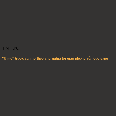
TIN TỨC
“U mê” trước căn hộ theo chủ nghĩa tối giản nhưng vẫn cực sang