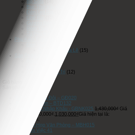
Bộ Sofa
(14)
Bục Thử Váy Cưới
(5)
Đèn Led Rọi
(1)
Ghế Bar
(10)
Gương Đèn Led
(25)
Rèm Thay Đồ
(3)
Tủ Phụ Kiện
(17)
Phụ Kiện Trang Trí
(19)
Đèn Trang Trí
(19)
Đèn Chùm Pha Lê
(15)
Sản Phẩm Khác
(75)
Rèm Cửa
(42)
Gương
(3)
Vách Ốp Trang Trí
(12)
Giỏ hàng
Sản phẩm
Bộ Phòng Ngủ Đôi – GĐ020
Bàn trang điểm – BTD132
Ghế Bàn Ăn Nhập Khẩu - GBNK025
1,430,000
₫
Giá
gốc là: 1,430,000₫.
1,030,000
₫
Giá hiện tại là:
1,030,000₫.
Mẫu Bàn Họp Văn Phòng – MBH015
Bàn Làm Việc 41