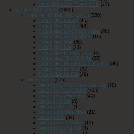
Vách Ngăn Cầu Thang CNC
(22)
Nội Thất Phòng Ngủ
(1430)
Thiết Kế Nội Thất Phòng Ngủ
(360)
Phòng Ngủ Luxury
(45)
Phòng Ngủ Master
(48)
Phòng Ngủ Gỗ Công Nghiệp
(28)
Phòng Ngủ Gỗ Tự Nhiên
(10)
Phòng Ngủ Nhỏ
(68)
Phòng Ngủ Đôi
(23)
Phòng Ngủ Giường Tầng
(5)
Phòng Ngủ Tân Cổ Điển
(25)
Phòng Ngủ Phong Cách Japandi
(39)
Phòng Ngủ Bé Trai
(37)
Phòng Ngủ Bé Gái
(29)
Giường Ngủ
(375)
Giường Ngủ Bọc Nệm Cao Cấp
(70)
Giường Ngủ Bọc Nệm
(103)
Giường Ngủ Hiện Đại
(40)
Giường Em Bé
(3)
Giường Liền Tủ
(11)
Giường Bệt Kiểu Nhật
(21)
Giường Bục
(34)
Giường Tân Cổ Điển
(13)
Giường Ngủ Bé Gái
(4)
Giường Ngủ Bé Trai
(2)