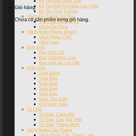
Kệ Tivi Đặt Dưới Sàn
Kệ Tivi Kết Hợp Bàn Làm Việc
Giỏ hàng
Kệ Tivi Treo Tường
Vách Ốp Tường Kệ Tivi
Chưa có sản phẩm trong giỏ hàng.
Vách Ốp Lam Ri Gỗ
Vách Ốp Pima
Vách Ngăn Phòng Khách
Vách Ngăn CNC
Vách Lam
Bàn Sofa
Bàn Sofa Gỗ
Bàn Sofa Kim Loại
Bàn sofa đá cao cấp
Ghế Sofa
Sofa Băng
Sofa Mini
Sofa Bed
Sofa Đơn
Sofa Góc
Sofa Thư Giãn
Ghế Đôn Sofa
Tủ Giày
Tủ Giày Cánh Mở
Tủ Giày Cao Sát Trần
Tủ Giày Thông Minh
Vách Ngăn Cầu Thang
Vách Ngăn Cầu Thang Lam