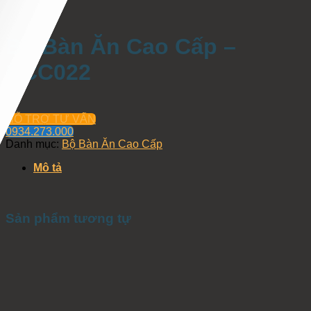
Bộ Bàn Ăn Cao Cấp –
BCC022
HỖ TRỢ TƯ VẤN
0934.273.000
Danh mục:
Bộ Bàn Ăn Cao Cấp
Mô tả
Sản phẩm tương tự