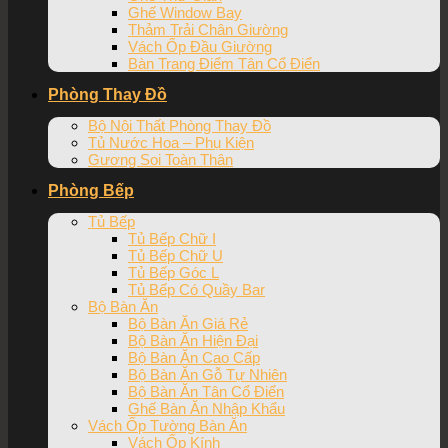
Ghế Window Bay
Thảm Trải Chân Giường
Vách Ốp Đầu Giường
Bàn Trang Điểm Tân Cổ Điển
Phòng Thay Đồ
Bộ Nội Thất Phòng Thay Đồ
Tủ Nước Hoa – Phụ Kiện
Gương Soi Toàn Thân
Phòng Bếp
Tủ Bếp
Tủ Bếp Chữ I
Tủ Bếp Chữ U
Tủ Bếp Góc L
Tủ Bếp Có Quầy Bar
Bộ Bàn Ăn
Bộ Bàn Ăn Giá Rẻ
Bộ Bàn Ăn Hiện Đại
Bộ Bàn Ăn Cao Cấp
Bộ Bàn Ăn Gỗ Tự Nhiên
Bộ Bàn Ăn Tân Cổ Điển
Ghế Bàn Ăn Nhập Khẩu
Vách Ốp Tường Bàn Ăn
Vách Ốp Kính