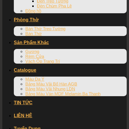
Đèn Treo Tường
Đèn Chùm Pha Lê
Đồng hồ
Phòng Thờ
Bàn Thờ Treo Tường
Bàn Thờ
Sản Phẩm Khác
Gương
Rèm Cửa
Vách Ốp Trang Trí
Catalogue
Màu Da Ý
Bảng Màu Vải Bố Hàn AGB
Bảng Màu Vải Nhung LDN
Bảng Màu Ván MDF Melamin Ba Thanh
TIN TỨC
LIÊN HỆ
Tuyển Dụng