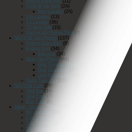
Phòng Xông Hơi
(11)
Thiết Bị Vệ Sinh
(24)
Bồn Lavabo
(24)
Vòi Lavabo
(13)
Tủ Lavabo
(36)
Tủ Máy Giặt
(10)
Vách Kính Phòng Tắm
(7)
Nội Thất Văn Phòng
(137)
Phòng Giám Đốc
(8)
Phòng Họp
(34)
Bàn họp
(34)
Ghế Văn Phòng
(44)
Ghế Trưởng Phòng
(7)
Ghế Giám Đốc
(27)
Ghế Nhân Viên
(10)
Quầy Tiếp Tân
(13)
Nội Thất Cafe
(29)
Ghế Bar
(16)
Ghế Cafe
(7)
Bàn Cafe
(6)
Store - Studio - Shop
(158)
Bộ Ghế Nail
(35)
Cây Livestream
(1)
Sào Treo Đồ
(1)
Bàn Makeup Pro
(45)