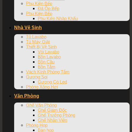
Phụ Kiện Bếp
Đá Ốp Bếp
Phụ Kiện Bếp
Phụ Kiện Nhập Khẩu
Nhà Vệ Sinh
Tủ Lavabo
Tủ Máy Giặt
Thiết Bị Vệ Sinh
Vòi Lavabo
Bồn Lavabo
Bồn Cầu
Bồn Tắm
Vách Kính Phòng Tắm
Gương Soi
Gương Có Led
Phòng Xông Hơi
Văn Phòng
Ghế Văn Phòng
Ghế Giám Đốc
Ghế Trưởng Phòng
Ghế Nhân Viên
Phòng Họp
Bàn họp