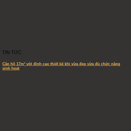
TIN TỨC
Căn hộ 17m² với đỉnh cao thiết kế khi vừa đẹp vừa đủ chức năng
sinh hoạt