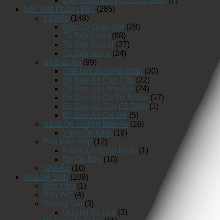
Bàn Trang Điểm Tân Cổ Điển
(7)
Nội Thất Phòng Bếp
(285)
Tủ Bếp
(148)
Bếp Có Quầy Bar
(28)
Tủ Bếp Chữ I
(68)
Tủ Bếp Chữ U
(27)
Tủ Bếp Góc L
(24)
Bộ Bàn Ăn
(99)
Ghế bàn ăn nhập khẩu
(30)
Bộ Bàn Ăn Cao Cấp
(22)
Bộ Bàn Ăn Hiện Đại
(24)
Bộ Bàn Ăn Gỗ Tự Nhiên
(17)
Bộ Bàn Ăn Tân Cổ Điển
(1)
Bộ Bàn Ăn Giá Rẻ
(5)
Vách Ốp Tường Bàn Ăn
(16)
Vách Ốp Kính
(16)
Phụ Kiện Bếp
(12)
Phụ Kiện Nhập Khẩu
(1)
Đá Ốp Bếp
(10)
Ghế Ăn
(10)
Nhà Vệ Sinh
(109)
Bồn Tắm
(1)
Bồn WC
(4)
Gương Soi
(3)
Gương Có Led
(3)