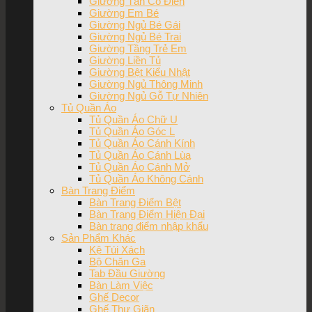
Giường Tân Cổ Điển
Giường Em Bé
Giường Ngủ Bé Gái
Giường Ngủ Bé Trai
Giường Tầng Trẻ Em
Giường Liền Tủ
Giường Bệt Kiểu Nhật
Giường Ngủ Thông Minh
Giường Ngủ Gỗ Tự Nhiên
Tủ Quần Áo
Tủ Quần Áo Chữ U
Tủ Quần Áo Góc L
Tủ Quần Áo Cánh Kính
Tủ Quần Áo Cánh Lùa
Tủ Quần Áo Cánh Mở
Tủ Quần Áo Không Cánh
Bàn Trang Điểm
Bàn Trang Điểm Bệt
Bàn Trang Điểm Hiện Đại
Bàn trang điểm nhập khẩu
Sản Phẩm Khác
Kệ Túi Xách
Bộ Chăn Ga
Tab Đầu Giường
Bàn Làm Việc
Ghế Decor
Ghế Thư Giãn