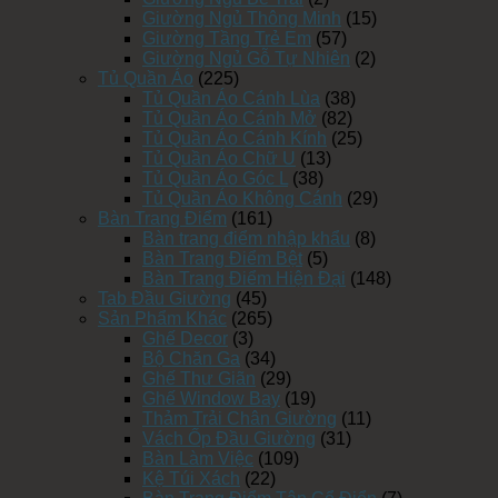
Giường Ngủ Thông Minh
(15)
Giường Tầng Trẻ Em
(57)
Giường Ngủ Gỗ Tự Nhiên
(2)
Tủ Quần Áo
(225)
Tủ Quần Áo Cánh Lùa
(38)
Tủ Quần Áo Cánh Mở
(82)
Tủ Quần Áo Cánh Kính
(25)
Tủ Quần Áo Chữ U
(13)
Tủ Quần Áo Góc L
(38)
Tủ Quần Áo Không Cánh
(29)
Bàn Trang Điểm
(161)
Bàn trang điểm nhập khẩu
(8)
Bàn Trang Điểm Bệt
(5)
Bàn Trang Điểm Hiện Đại
(148)
Tab Đầu Giường
(45)
Sản Phẩm Khác
(265)
Ghế Decor
(3)
Bộ Chăn Ga
(34)
Ghế Thư Giãn
(29)
Ghế Window Bay
(19)
Thảm Trải Chân Giường
(11)
Vách Ốp Đầu Giường
(31)
Bàn Làm Việc
(109)
Kệ Túi Xách
(22)