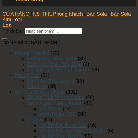
CỬA HÀNG
/
Nội Thất Phòng Khách
/
Bàn Sofa
/
Bàn Sofa
Kim Loại
Lọc
Tìm kiếm:
DANH MỤC SẢN PHẨM
Phòng Thay Đồ
(70)
Gương Soi Toàn Thân
(30)
Tủ Nước Hoa - Phụ Kiện
(2)
Bộ Nội Thất Phòng Thay Đồ
(38)
Phòng Thờ
(51)
Bàn Thờ Treo Tường
(13)
Bàn Thờ
(38)
Nội Thất Phòng Khách
(692)
Bộ Nội Thất Phòng Khách
(20)
Vách Ngăn Phòng Khách
(47)
Vách Lam
(17)
Vách Ngăn CNC
(30)
Kệ Tivi
(81)
Kệ Tivi Đặt Dưới Sàn
(16)
Kệ Tivi Kết Hợp Bàn Làm Việc
(6)
Kệ Tivi Treo Tường
(55)