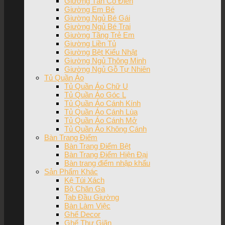
Giường Tân Cổ Điển
Giường Em Bé
Giường Ngủ Bé Gái
Giường Ngủ Bé Trai
Giường Tầng Trẻ Em
Giường Liền Tủ
Giường Bệt Kiểu Nhật
Giường Ngủ Thông Minh
Giường Ngủ Gỗ Tự Nhiên
Tủ Quần Áo
Tủ Quần Áo Chữ U
Tủ Quần Áo Góc L
Tủ Quần Áo Cánh Kính
Tủ Quần Áo Cánh Lùa
Tủ Quần Áo Cánh Mở
Tủ Quần Áo Không Cánh
Bàn Trang Điểm
Bàn Trang Điểm Bệt
Bàn Trang Điểm Hiện Đại
Bàn trang điểm nhập khẩu
Sản Phẩm Khác
Kệ Túi Xách
Bộ Chăn Ga
Tab Đầu Giường
Bàn Làm Việc
Ghế Decor
Ghế Thư Giãn