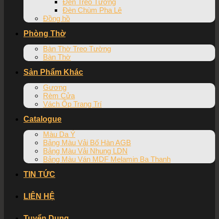
Đèn Treo Tường
Đèn Chùm Pha Lê
Đồng hồ
Phòng Thờ
Bàn Thờ Treo Tường
Bàn Thờ
Sản Phẩm Khác
Gương
Rèm Cửa
Vách Ốp Trang Trí
Catalogue
Màu Da Ý
Bảng Màu Vải Bố Hàn AGB
Bảng Màu Vải Nhung LDN
Bảng Màu Ván MDF Melamin Ba Thanh
TIN TỨC
LIÊN HỆ
Tuyển Dụng