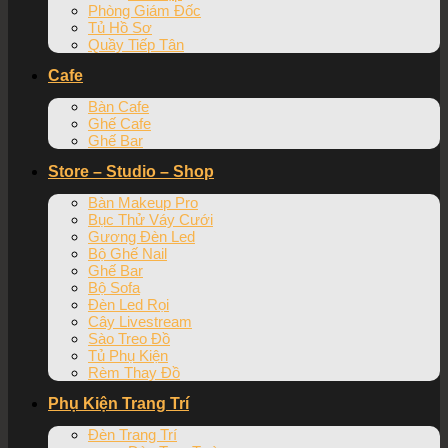
Phòng Giám Đốc
Tủ Hồ Sơ
Quầy Tiếp Tân
Cafe
Bàn Cafe
Ghế Cafe
Ghế Bar
Store – Studio – Shop
Bàn Makeup Pro
Bục Thử Váy Cưới
Gương Đèn Led
Bộ Ghế Nail
Ghế Bar
Bộ Sofa
Đèn Led Rọi
Cây Livestream
Sào Treo Đồ
Tủ Phụ Kiện
Rèm Thay Đồ
Phụ Kiện Trang Trí
Đèn Trang Trí