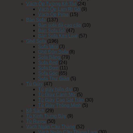
Vách Ốp Tường Kệ Tivi
(24)
Vách Ốp Lam Ri Gỗ
(9)
Vách Ốp Pima
(15)
Bàn Sofa
(137)
Bàn sofa đá cao cấp
(10)
Bàn Sofa Gỗ
(47)
Bàn Sofa Kim Loại
(57)
Ghế Sofa
(196)
Sofa Mini
(3)
Ghế Đôn Sofa
(8)
Sofa Băng
(79)
Sofa Bed
(24)
Sofa Đơn
(11)
Sofa Góc
(65)
Sofa Thư Giãn
(5)
Tủ Giày
(47)
Tủ giày hiện đại
(3)
Tủ Giày Cánh Mở
(5)
Tủ Giày Cao Sát Trần
(30)
Tủ Giày Thông Minh
(5)
Kệ Sách
(29)
Tủ Kính Trưng Bày
(9)
Tủ Rượu
(50)
Vách Ngăn Cầu Thang
(52)
Vách Ngăn Cầu Thang Lam
(30)