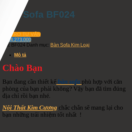
Bàn Sofa BF024
HỖ TRỢ TƯ VẤN
0934.273.000
Mã:
BF024
Danh mục:
Bàn Sofa Kim Loại
Mô tả
Chào Bạn
Bạn đang cần thiết kế
bàn sofa
phù hợp với căn
phòng của bạn phải không? Vậy bạn đã tìm đúng
địa chỉ rồi bạn nhé.
Nội Thất Kim Cương
chắc chắn sẽ mang lại cho
bạn những trải nhiệm tốt nhất !