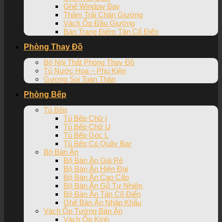
Ghế Window Bay
Thảm Trải Chân Giường
Vách Ốp Đầu Giường
Bàn Trang Điểm Tân Cổ Điển
Phòng Thay Đồ
Bộ Nội Thất Phòng Thay Đồ
Tủ Nước Hoa – Phụ Kiện
Gương Soi Toàn Thân
Phòng Bếp
Tủ Bếp
Tủ Bếp Chữ I
Tủ Bếp Chữ U
Tủ Bếp Góc L
Tủ Bếp Có Quầy Bar
Bộ Bàn Ăn
Bộ Bàn Ăn Giá Rẻ
Bộ Bàn Ăn Hiện Đại
Bộ Bàn Ăn Cao Cấp
Bộ Bàn Ăn Gỗ Tự Nhiên
Bộ Bàn Ăn Tân Cổ Điển
Ghế Bàn Ăn Nhập Khẩu
Vách Ốp Tường Bàn Ăn
Vách Ốp Kính