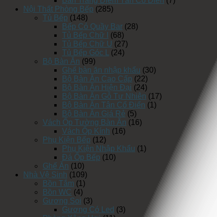
Bàn Trang Điểm Tân Cổ Điển
(7)
Nội Thất Phòng Bếp
(285)
Tủ Bếp
(148)
Bếp Có Quầy Bar
(28)
Tủ Bếp Chữ I
(68)
Tủ Bếp Chữ U
(27)
Tủ Bếp Góc L
(24)
Bộ Bàn Ăn
(99)
Ghế bàn ăn nhập khẩu
(30)
Bộ Bàn Ăn Cao Cấp
(22)
Bộ Bàn Ăn Hiện Đại
(24)
Bộ Bàn Ăn Gỗ Tự Nhiên
(17)
Bộ Bàn Ăn Tân Cổ Điển
(1)
Bộ Bàn Ăn Giá Rẻ
(5)
Vách Ốp Tường Bàn Ăn
(16)
Vách Ốp Kính
(16)
Phụ Kiện Bếp
(12)
Phụ Kiện Nhập Khẩu
(1)
Đá Ốp Bếp
(10)
Ghế Ăn
(10)
Nhà Vệ Sinh
(109)
Bồn Tắm
(1)
Bồn WC
(4)
Gương Soi
(3)
Gương Có Led
(3)