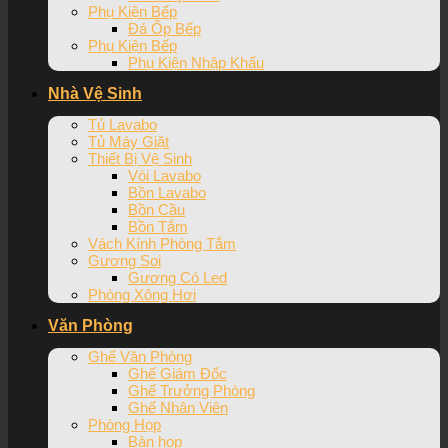
Phụ Kiện Bếp
Đá Ốp Bếp
Phụ Kiện Bếp
Phụ Kiện Nhập Khẩu
Nhà Vệ Sinh
Tủ Lavabo
Tủ Máy Giặt
Thiết Bị Vệ Sinh
Vòi Lavabo
Bồn Lavabo
Bồn Cầu
Bồn Tắm
Vách Kính Phòng Tắm
Gương Soi
Gương Có Led
Phòng Xông Hơi
Văn Phòng
Ghế Văn Phòng
Ghế Giám Đốc
Ghế Trưởng Phòng
Ghế Nhân Viên
Phòng Họp
Bàn họp