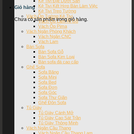
Kệ Tivi Đặt Dưới Sàn
Kệ Tivi Kết Hợp Bàn Làm Việc
Giỏ hàng
Kệ Tivi Treo Tường
Vách Ốp Tường Kệ Tivi
Chưa có sản phẩm trong giỏ hàng.
Vách Ốp Lam Ri Gỗ
Vách Ốp Pima
Vách Ngăn Phòng Khách
Vách Ngăn CNC
Vách Lam
Bàn Sofa
Bàn Sofa Gỗ
Bàn Sofa Kim Loại
Bàn sofa đá cao cấp
Ghế Sofa
Sofa Băng
Sofa Mini
Sofa Bed
Sofa Đơn
Sofa Góc
Sofa Thư Giãn
Ghế Đôn Sofa
Tủ Giày
Tủ Giày Cánh Mở
Tủ Giày Cao Sát Trần
Tủ Giày Thông Minh
Vách Ngăn Cầu Thang
Vách Ngăn Cầu Thang Lam