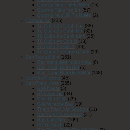
Giường Ngủ Thông Minh
(15)
Giường Tầng Trẻ Em
(57)
Giường Ngủ Gỗ Tự Nhiên
(2)
Tủ Quần Áo
(225)
Tủ Quần Áo Cánh Lùa
(38)
Tủ Quần Áo Cánh Mở
(82)
Tủ Quần Áo Cánh Kính
(25)
Tủ Quần Áo Chữ U
(13)
Tủ Quần Áo Góc L
(38)
Tủ Quần Áo Không Cánh
(29)
Bàn Trang Điểm
(161)
Bàn trang điểm nhập khẩu
(8)
Bàn Trang Điểm Bệt
(5)
Bàn Trang Điểm Hiện Đại
(148)
Tab Đầu Giường
(45)
Sản Phẩm Khác
(265)
Ghế Decor
(3)
Bộ Chăn Ga
(34)
Ghế Thư Giãn
(29)
Ghế Window Bay
(19)
Thảm Trải Chân Giường
(11)
Vách Ốp Đầu Giường
(31)
Bàn Làm Việc
(109)
Kệ Túi Xách
(22)