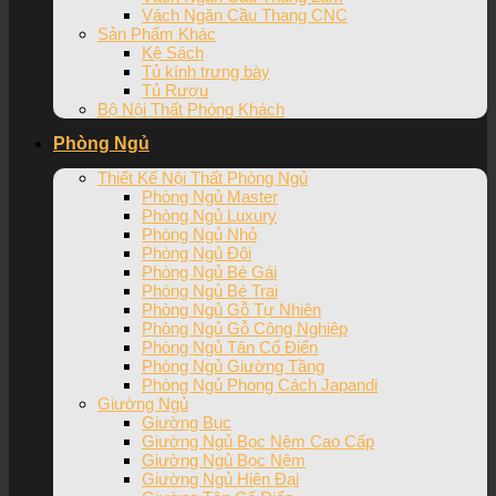
Vách Ngăn Cầu Thang CNC
Sản Phẩm Khác
Kệ Sách
Tủ kính trưng bày
Tủ Rượu
Bộ Nội Thất Phòng Khách
Phòng Ngủ
Thiết Kế Nội Thất Phòng Ngủ
Phòng Ngủ Master
Phòng Ngủ Luxury
Phòng Ngủ Nhỏ
Phòng Ngủ Đôi
Phòng Ngủ Bé Gái
Phòng Ngủ Bé Trai
Phòng Ngủ Gỗ Tự Nhiên
Phòng Ngủ Gỗ Công Nghiệp
Phòng Ngủ Tân Cổ Điển
Phòng Ngủ Giường Tầng
Phòng Ngủ Phong Cách Japandi
Giường Ngủ
Giường Bục
Giường Ngủ Bọc Nệm Cao Cấp
Giường Ngủ Bọc Nệm
Giường Ngủ Hiện Đại