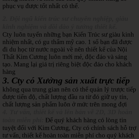
phục vụ được tốt nhất có thể.
2. Đội ngũ kiến trúc sư chuyên nghiệp, giàu
kinh nghiệm và dồi dào ý tưởng thiết kế.
Cty luôn tuyển những bạn Kiến Trúc sư giàu kinh
nhiệm nhất, có gu thẩm mỹ cao. 1 số bạn đã được
đi du học từ nước ngoài về nên thiết kế của Nội
Thất Kim Cương luôn mới mẻ, độc đáo và sáng
tạo. Mang lại giá trị riêng biệt độc đáo cho khách
hàng
3. Cty có Xưởng sản xuất trực tiếp
không qua trung gian nên có thể quản lý trược tiếp
được tiến độ, chất lượng đầu ra từ đó giữ uy tín,
chất lượng sản phẩm luôn ở mức trên mong đợi
4. Tư vấn, thiết kế và lên bản vẽ 2D, 3D hoàn
toàn miễn phí:
Để quý khách hàng có lòng tin
tuyệt đối với Kim Cương, Cty có chính sách hỗ trợ
tư vấn, thiết kế hoàn toàn miễn phí cho quý khách