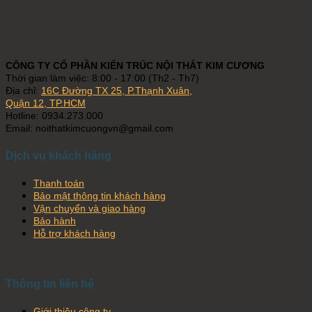
CÔNG TY CỔ PHẦN KIẾN TRÚC NỘI THẤT KIM CƯƠNG
Thời gian làm việc: 8:00 - 17:00 (Th2 - Th7)
Địa chỉ:
16C Đường TX 25, P.Thạnh Xuân,
Quận 12, TP.HCM
Hotline: 0934.273.000
Email: noithatkimcuongvn@gmail.com
Dịch vụ khách hàng
Thanh toán
Bảo mật thông tin khách hàng
Vận chuyển và giao hàng
Bảo hành
Hỗ trợ khách hàng
Thông tin liên hệ
Giới thiệu công ty