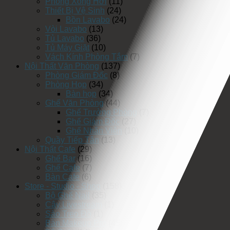
Phòng Xông Hơi
(11)
Thiết Bị Vệ Sinh
(24)
Bồn Lavabo
(24)
Vòi Lavabo
(13)
Tủ Lavabo
(36)
Tủ Máy Giặt
(10)
Vách Kính Phòng Tắm
(7)
Nội Thất Văn Phòng
(137)
Phòng Giám Đốc
(8)
Phòng Họp
(34)
Bàn họp
(34)
Ghế Văn Phòng
(44)
Ghế Trưởng Phòng
(7)
Ghế Giám Đốc
(27)
Ghế Nhân Viên
(10)
Quầy Tiếp Tân
(13)
Nội Thất Cafe
(29)
Ghế Bar
(16)
Ghế Cafe
(7)
Bàn Cafe
(6)
Store - Studio - Shop
(158)
Bộ Ghế Nail
(35)
Cây Livestream
(1)
Sào Treo Đồ
(1)
Bàn Makeup Pro
(45)