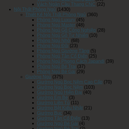
Vách Ngăn Cầu Thang CNC
(22)
Nội Thất Phòng Ngủ
(1430)
Thiết Kế Nội Thất Phòng Ngủ
(360)
Phòng Ngủ Luxury
(45)
Phòng Ngủ Master
(48)
Phòng Ngủ Gỗ Công Nghiệp
(28)
Phòng Ngủ Gỗ Tự Nhiên
(10)
Phòng Ngủ Nhỏ
(68)
Phòng Ngủ Đôi
(23)
Phòng Ngủ Giường Tầng
(5)
Phòng Ngủ Tân Cổ Điển
(25)
Phòng Ngủ Phong Cách Japandi
(39)
Phòng Ngủ Bé Trai
(37)
Phòng Ngủ Bé Gái
(29)
Giường Ngủ
(375)
Giường Ngủ Bọc Nệm Cao Cấp
(70)
Giường Ngủ Bọc Nệm
(103)
Giường Ngủ Hiện Đại
(40)
Giường Em Bé
(3)
Giường Liền Tủ
(11)
Giường Bệt Kiểu Nhật
(21)
Giường Bục
(34)
Giường Tân Cổ Điển
(13)
Giường Ngủ Bé Gái
(4)
Giường Ngủ Bé Trai
(2)