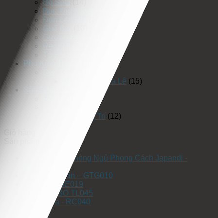
Bộ Sofa
(14)
Bục Thử Váy Cưới
(5)
Đèn Led Rọi
(1)
Ghế Bar
(10)
Gương Đèn Led
(25)
Rèm Thay Đồ
(3)
Tủ Phụ Kiện
(17)
Phụ Kiện Trang Trí
(19)
Đèn Trang Trí
(19)
Đèn Chùm Pha Lê
(15)
Sản Phẩm Khác
(75)
Rèm Cửa
(42)
Gương
(3)
Vách Ốp Trang Trí
(12)
Giỏ hàng
Sản phẩm
Bộ Nội Thất Phòng Ngủ Phong Cách Japandi -
JPD026
Ghế Thư Giãn – GTG010
Sofa Bed BE019
TỦ LAVABO TL045
Rèm Cửa - RC040