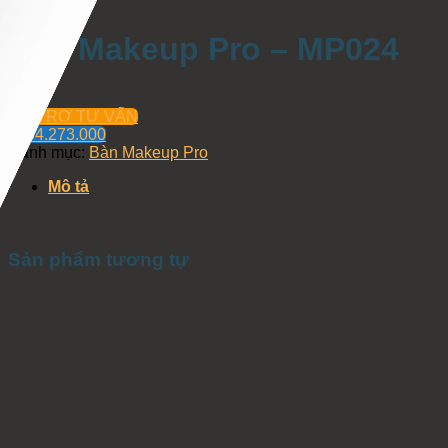
Bàn Makeup Pro – MP024
HỖ TRỢ TƯ VẤN
0934.273.000
Danh mục:
Bàn Makeup Pro
Mô tả
Sản phẩm tương tự