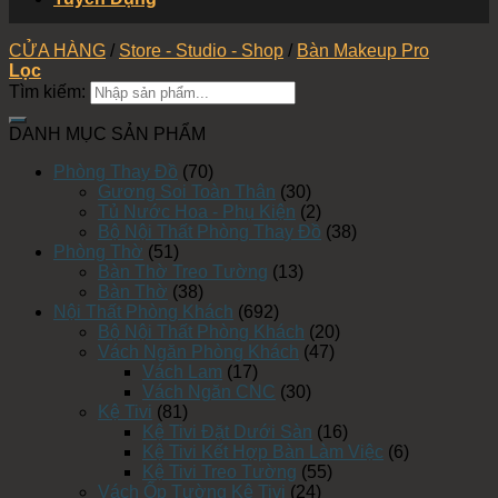
CỬA HÀNG
/
Store - Studio - Shop
/
Bàn Makeup Pro
Lọc
Tìm kiếm:
DANH MỤC SẢN PHẨM
Phòng Thay Đồ
(70)
Gương Soi Toàn Thân
(30)
Tủ Nước Hoa - Phụ Kiện
(2)
Bộ Nội Thất Phòng Thay Đồ
(38)
Phòng Thờ
(51)
Bàn Thờ Treo Tường
(13)
Bàn Thờ
(38)
Nội Thất Phòng Khách
(692)
Bộ Nội Thất Phòng Khách
(20)
Vách Ngăn Phòng Khách
(47)
Vách Lam
(17)
Vách Ngăn CNC
(30)
Kệ Tivi
(81)
Kệ Tivi Đặt Dưới Sàn
(16)
Kệ Tivi Kết Hợp Bàn Làm Việc
(6)
Kệ Tivi Treo Tường
(55)
Vách Ốp Tường Kệ Tivi
(24)