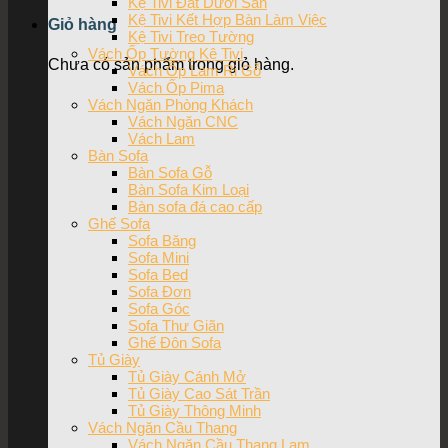
Kệ Tivi Đặt Dưới Sàn
Kệ Tivi Kết Hợp Bàn Làm Việc
Giỏ hàng
Kệ Tivi Treo Tường
Vách Ốp Tường Kệ Tivi
Chưa có sản phẩm trong giỏ hàng.
Vách Ốp Lam Ri Gỗ
Vách Ốp Pima
Vách Ngăn Phòng Khách
Vách Ngăn CNC
Vách Lam
Bàn Sofa
Bàn Sofa Gỗ
Bàn Sofa Kim Loại
Bàn sofa đá cao cấp
Ghế Sofa
Sofa Băng
Sofa Mini
Sofa Bed
Sofa Đơn
Sofa Góc
Sofa Thư Giãn
Ghế Đôn Sofa
Tủ Giày
Tủ Giày Cánh Mở
Tủ Giày Cao Sát Trần
Tủ Giày Thông Minh
Vách Ngăn Cầu Thang
Vách Ngăn Cầu Thang Lam