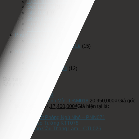
Bục Thử Váy Cưới
(5)
Đèn Led Rọi
(1)
Ghế Bar
(10)
Gương Đèn Led
(25)
Rèm Thay Đồ
(3)
Tủ Phụ Kiện
(17)
Phụ Kiện Trang Trí
(19)
Đèn Trang Trí
(19)
Đèn Chùm Pha Lê
(15)
Sản Phẩm Khác
(75)
Rèm Cửa
(42)
Gương
(3)
Vách Ốp Trang Trí
(12)
Giỏ hàng
Sản phẩm
KỆ SÁCH KS-24
Tủ Quần Áo Cánh Mở - QAM018
20,950,000
₫
Giá gốc
là: 20,950,000₫.
17,400,000
₫
Giá hiện tại là:
17,400,000₫.
Bội Nội Thất Phòng Ngủ Nhỏ – PNN071
Kệ Tivi Treo Tường KTT078
Vách Ngăn Cầu Thang Lam – CTL026