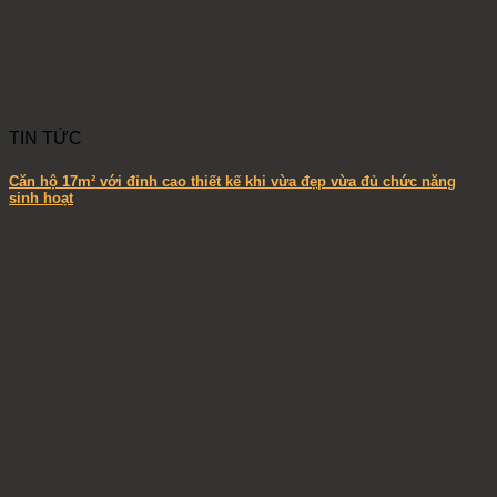
TIN TỨC
Căn hộ 17m² với đỉnh cao thiết kế khi vừa đẹp vừa đủ chức năng
sinh hoạt