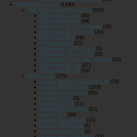
Nội Thất Phòng Ngủ
(1430)
Thiết Kế Nội Thất Phòng Ngủ
(360)
Phòng Ngủ Luxury
(45)
Phòng Ngủ Master
(48)
Phòng Ngủ Gỗ Công Nghiệp
(28)
Phòng Ngủ Gỗ Tự Nhiên
(10)
Phòng Ngủ Nhỏ
(68)
Phòng Ngủ Đôi
(23)
Phòng Ngủ Giường Tầng
(5)
Phòng Ngủ Tân Cổ Điển
(25)
Phòng Ngủ Phong Cách Japandi
(39)
Phòng Ngủ Bé Trai
(37)
Phòng Ngủ Bé Gái
(29)
Giường Ngủ
(375)
Giường Ngủ Bọc Nệm Cao Cấp
(70)
Giường Ngủ Bọc Nệm
(103)
Giường Ngủ Hiện Đại
(40)
Giường Em Bé
(3)
Giường Liền Tủ
(11)
Giường Bệt Kiểu Nhật
(21)
Giường Bục
(34)
Giường Tân Cổ Điển
(13)
Giường Ngủ Bé Gái
(4)
Giường Ngủ Bé Trai
(2)
Giường Ngủ Thông Minh
(15)