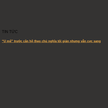
TIN TỨC
“U mê” trước căn hộ theo chủ nghĩa tối giản nhưng vẫn cực sang