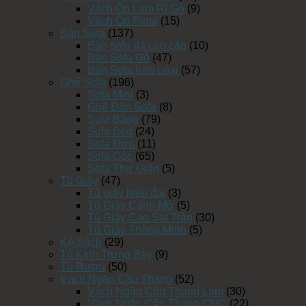
Vách Ốp Lam Ri Gỗ
(9)
Vách Ốp Pima
(15)
Bàn Sofa
(137)
Bàn sofa đá cao cấp
(10)
Bàn Sofa Gỗ
(47)
Bàn Sofa Kim Loại
(57)
Ghế Sofa
(196)
Sofa Mini
(3)
Ghế Đôn Sofa
(8)
Sofa Băng
(79)
Sofa Bed
(24)
Sofa Đơn
(11)
Sofa Góc
(65)
Sofa Thư Giãn
(5)
Tủ Giày
(47)
Tủ giày hiện đại
(3)
Tủ Giày Cánh Mở
(5)
Tủ Giày Cao Sát Trần
(30)
Tủ Giày Thông Minh
(5)
Kệ Sách
(29)
Tủ Kính Trưng Bày
(9)
Tủ Rượu
(50)
Vách Ngăn Cầu Thang
(52)
Vách Ngăn Cầu Thang Lam
(30)
Vách Ngăn Cầu Thang CNC
(22)