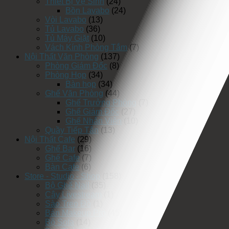
Thiết Bị Vệ Sinh
(24)
Bồn Lavabo
(24)
Vòi Lavabo
(13)
Tủ Lavabo
(36)
Tủ Máy Giặt
(10)
Vách Kính Phòng Tắm
(7)
Nội Thất Văn Phòng
(137)
Phòng Giám Đốc
(8)
Phòng Họp
(34)
Bàn họp
(34)
Ghế Văn Phòng
(44)
Ghế Trưởng Phòng
(7)
Ghế Giám Đốc
(27)
Ghế Nhân Viên
(10)
Quầy Tiếp Tân
(13)
Nội Thất Cafe
(29)
Ghế Bar
(16)
Ghế Cafe
(7)
Bàn Cafe
(6)
Store - Studio - Shop
(158)
Bộ Ghế Nail
(35)
Cây Livestream
(1)
Sào Treo Đồ
(1)
Bàn Makeup Pro
(45)
Bộ Sofa
(14)