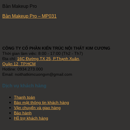
Bàn Makeup Pro
Bàn Makeup Pro – MP031
CÔNG TY CỔ PHẦN KIẾN TRÚC NỘI THẤT KIM CƯƠNG
Thời gian làm việc: 8:00 - 17:00 (Th2 - Th7)
Địa chỉ:
16C Đường TX 25, P.Thạnh Xuân,
Quận 12, TP.HCM
Hotline: 0934.273.000
Email: noithatkimcuongvn@gmail.com
Dịch vụ khách hàng
Thanh toán
Bảo mật thông tin khách hàng
Vận chuyển và giao hàng
Bảo hành
Hỗ trợ khách hàng