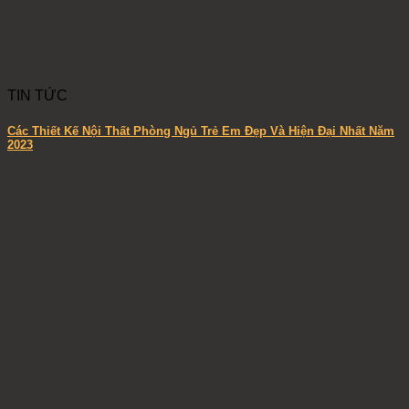
TIN TỨC
Các Thiết Kế Nội Thất Phòng Ngủ Trẻ Em Đẹp Và Hiện Đại Nhất Năm
2023