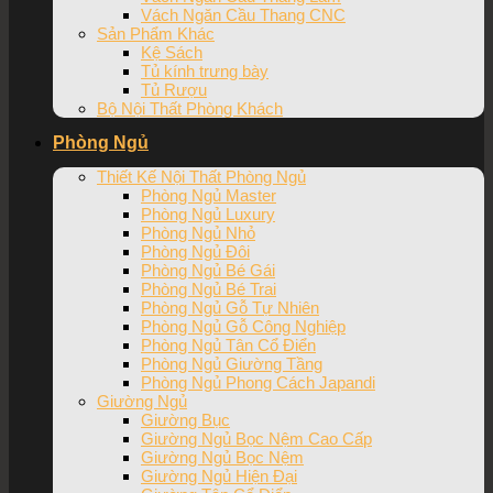
Vách Ngăn Cầu Thang CNC
Sản Phẩm Khác
Kệ Sách
Tủ kính trưng bày
Tủ Rượu
Bộ Nội Thất Phòng Khách
Phòng Ngủ
Thiết Kế Nội Thất Phòng Ngủ
Phòng Ngủ Master
Phòng Ngủ Luxury
Phòng Ngủ Nhỏ
Phòng Ngủ Đôi
Phòng Ngủ Bé Gái
Phòng Ngủ Bé Trai
Phòng Ngủ Gỗ Tự Nhiên
Phòng Ngủ Gỗ Công Nghiệp
Phòng Ngủ Tân Cổ Điển
Phòng Ngủ Giường Tầng
Phòng Ngủ Phong Cách Japandi
Giường Ngủ
Giường Bục
Giường Ngủ Bọc Nệm Cao Cấp
Giường Ngủ Bọc Nệm
Giường Ngủ Hiện Đại