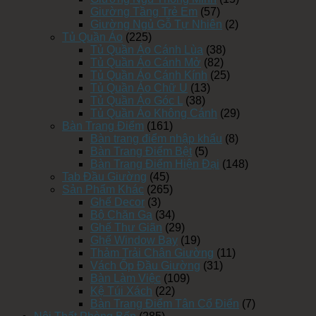
Giường Tầng Trẻ Em
(57)
Giường Ngủ Gỗ Tự Nhiên
(2)
Tủ Quần Áo
(225)
Tủ Quần Áo Cánh Lùa
(38)
Tủ Quần Áo Cánh Mở
(82)
Tủ Quần Áo Cánh Kính
(25)
Tủ Quần Áo Chữ U
(13)
Tủ Quần Áo Góc L
(38)
Tủ Quần Áo Không Cánh
(29)
Bàn Trang Điểm
(161)
Bàn trang điểm nhập khẩu
(8)
Bàn Trang Điểm Bệt
(5)
Bàn Trang Điểm Hiện Đại
(148)
Tab Đầu Giường
(45)
Sản Phẩm Khác
(265)
Ghế Decor
(3)
Bộ Chăn Ga
(34)
Ghế Thư Giãn
(29)
Ghế Window Bay
(19)
Thảm Trải Chân Giường
(11)
Vách Ốp Đầu Giường
(31)
Bàn Làm Việc
(109)
Kệ Túi Xách
(22)
Bàn Trang Điểm Tân Cổ Điển
(7)