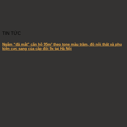
TIN TỨC
Ngắm “đã mắt” căn hộ 95m² theo tone màu trầm, đồ nội thất và phụ
kiện cực sang của cặp đôi 9x tại Hà Nội