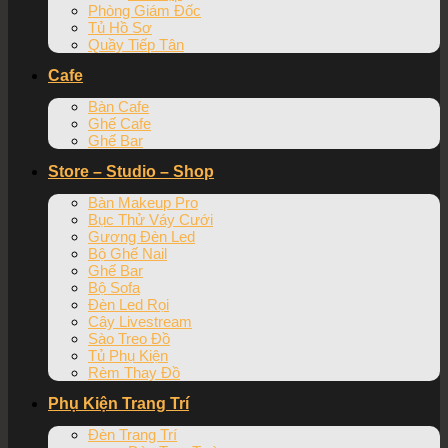
Phòng Giám Đốc
Tủ Hồ Sơ
Quầy Tiếp Tân
Cafe
Bàn Cafe
Ghế Cafe
Ghế Bar
Store – Studio – Shop
Bàn Makeup Pro
Bục Thử Váy Cưới
Gương Đèn Led
Bộ Ghế Nail
Ghế Bar
Bộ Sofa
Đèn Led Rọi
Cây Livestream
Sào Treo Đồ
Tủ Phụ Kiện
Rèm Thay Đồ
Phụ Kiện Trang Trí
Đèn Trang Trí