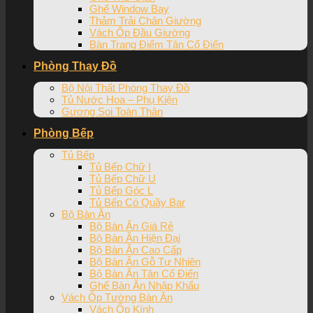
Ghế Window Bay
Thảm Trải Chân Giường
Vách Ốp Đầu Giường
Bàn Trang Điểm Tân Cổ Điển
Phòng Thay Đồ
Bộ Nội Thất Phòng Thay Đồ
Tủ Nước Hoa – Phụ Kiện
Gương Soi Toàn Thân
Phòng Bếp
Tủ Bếp
Tủ Bếp Chữ I
Tủ Bếp Chữ U
Tủ Bếp Góc L
Tủ Bếp Có Quầy Bar
Bộ Bàn Ăn
Bộ Bàn Ăn Giá Rẻ
Bộ Bàn Ăn Hiện Đại
Bộ Bàn Ăn Cao Cấp
Bộ Bàn Ăn Gỗ Tự Nhiên
Bộ Bàn Ăn Tân Cổ Điển
Ghế Bàn Ăn Nhập Khẩu
Vách Ốp Tường Bàn Ăn
Vách Ốp Kính