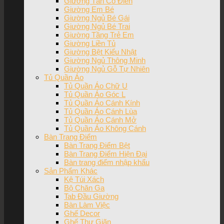
Giường Tân Cổ Điển
Giường Em Bé
Giường Ngủ Bé Gái
Giường Ngủ Bé Trai
Giường Tầng Trẻ Em
Giường Liền Tủ
Giường Bệt Kiểu Nhật
Giường Ngủ Thông Minh
Giường Ngủ Gỗ Tự Nhiên
Tủ Quần Áo
Tủ Quần Áo Chữ U
Tủ Quần Áo Góc L
Tủ Quần Áo Cánh Kính
Tủ Quần Áo Cánh Lùa
Tủ Quần Áo Cánh Mở
Tủ Quần Áo Không Cánh
Bàn Trang Điểm
Bàn Trang Điểm Bệt
Bàn Trang Điểm Hiện Đại
Bàn trang điểm nhập khẩu
Sản Phẩm Khác
Kệ Túi Xách
Bộ Chăn Ga
Tab Đầu Giường
Bàn Làm Việc
Ghế Decor
Ghế Thư Giãn