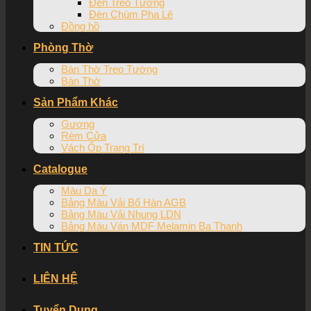
Đèn Treo Tường
Đèn Chùm Pha Lê
Đồng hồ
Phòng Thờ
Bàn Thờ Treo Tường
Bàn Thờ
Sản Phẩm Khác
Gương
Rèm Cửa
Vách Ốp Trang Trí
Catalogue
Màu Da Ý
Bảng Màu Vải Bố Hàn AGB
Bảng Màu Vải Nhung LDN
Bảng Màu Ván MDF Melamin Ba Thanh
TIN TỨC
LIÊN HỆ
Tuyển Dụng