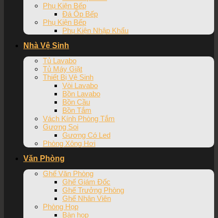
Phụ Kiện Bếp
Đá Ốp Bếp
Phụ Kiện Bếp
Phụ Kiện Nhập Khẩu
Nhà Vệ Sinh
Tủ Lavabo
Tủ Máy Giặt
Thiết Bị Vệ Sinh
Vòi Lavabo
Bồn Lavabo
Bồn Cầu
Bồn Tắm
Vách Kính Phòng Tắm
Gương Soi
Gương Có Led
Phòng Xông Hơi
Văn Phòng
Ghế Văn Phòng
Ghế Giám Đốc
Ghế Trưởng Phòng
Ghế Nhân Viên
Phòng Họp
Bàn họp