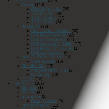
Nội Thất Phòng Bếp
(285)
Tủ Bếp
(148)
Bếp Có Quầy Bar
(28)
Tủ Bếp Chữ I
(68)
Tủ Bếp Chữ U
(27)
Tủ Bếp Góc L
(24)
Bộ Bàn Ăn
(99)
Ghế bàn ăn nhập khẩu
(30)
Bộ Bàn Ăn Cao Cấp
(22)
Bộ Bàn Ăn Hiện Đại
(24)
Bộ Bàn Ăn Gỗ Tự Nhiên
(17)
Bộ Bàn Ăn Tân Cổ Điển
(1)
Bộ Bàn Ăn Giá Rẻ
(5)
Vách Ốp Tường Bàn Ăn
(16)
Vách Ốp Kính
(16)
Phụ Kiện Bếp
(12)
Phụ Kiện Nhập Khẩu
(1)
Đá Ốp Bếp
(10)
Ghế Ăn
(10)
Nhà Vệ Sinh
(109)
Bồn Tắm
(1)
Bồn WC
(4)
Gương Soi
(3)
Gương Có Led
(3)
Phòng Xông Hơi
(11)